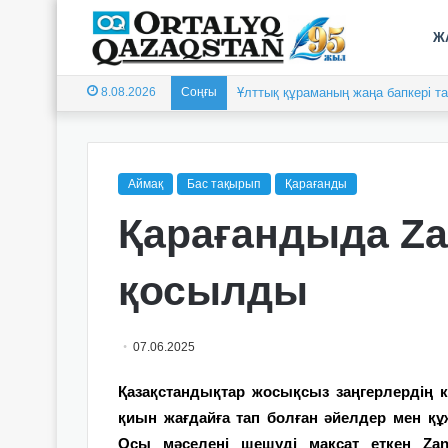
Ж
8.08.2026
Соңғы
Ұлттық құраманың жаңа бапкері 
Аймақ
Бас тақырып
Қарағанды
Қарағандыда Zan
қосылды
07.06.2025
Қазақстандықтар жосықсыз заңгерлердің ке
қиын жағдайға тап болған әйелдер мен құ
Осы мәселені шешуді мақсат еткен Zan