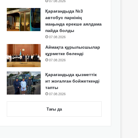
07.08.2026
Қарағандыда №3
автобус паркінің
маңында ерекше аялдама
пайда болды
07.08.2026
Аймақта құрылысшылар
құрметке бөленді
07.08.2026
Қарағандыда қызметтік
ит жоғалған бойжеткенді
тапты
07.08.2026
Тағы да