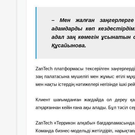
– Мен жалған заңгерлерге
адамдарды көп кездестірдім
адал заң көмегін ұсынатын с
Құсайынова.
ZanTech платформасы тексерілген заңгерлерд
заң палатасына мүшелігі мен жұмыс өтілі мұқи
мен нақты істердің нәтижелері негізінде ішкі р
Клиент шағымданған жағдайда ол дереу қ
атқарғаннан кейін ғана ақы алады. Бұл тәсіл се
ZanTech «Террикон алқабы» бағдарламасында
Команда бизнес-модельді жетілдіріп, нарықта