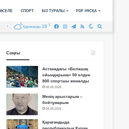
ӘСЕЛЕ
СПОРТ
БІЗ ТУРАЛЫ
PDF НҰСҚА
℃
19
Facebook
Instagram
Telegram
RSS
Switch
Іздеу
Қарағанды
skin
Соңғы
Астанадағы «Болашақ
ойындарына» 50 елден
800 спортшы жиналды
08.08.2026
Менің арыстарым –
бойтұмарым
08.08.2026
Қарағандыда
республикалық Құран