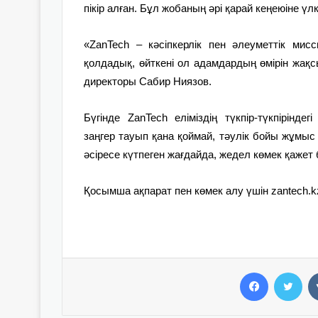
пікір алған. Бұл жобаның әрі қарай кеңеюіне үлк
«ZanTech – кәсіпкерлік пен әлеуметтік ми
қолдадық, өйткені ол адамдардың өмірін жақс
директоры Сабир Ниязов.
Бүгінде ZanTech еліміздің түкпір-түкпірінд
заңгер тауып қана қоймай, тәулік бойы жұмыс 
әсіресе күтпеген жағдайда, жедел көмек қажет б
Қосымша ақпарат пен көмек алу үшін
zantech.k
Facebook
Twitter