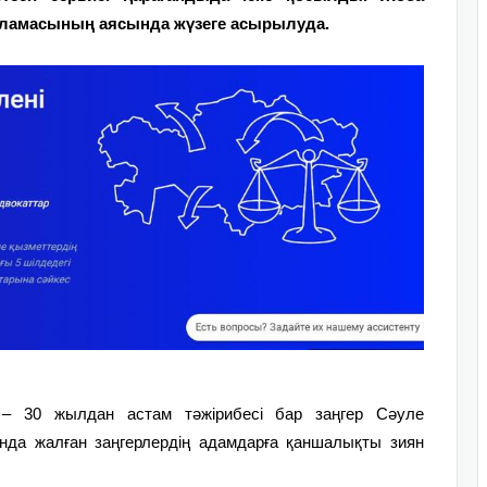
рламасының аясында жүзеге асырылуда.
 – 30 жылдан астам тәжірибесі бар заңгер Сәуле
нда жалған заңгерлердің адамдарға қаншалықты зиян