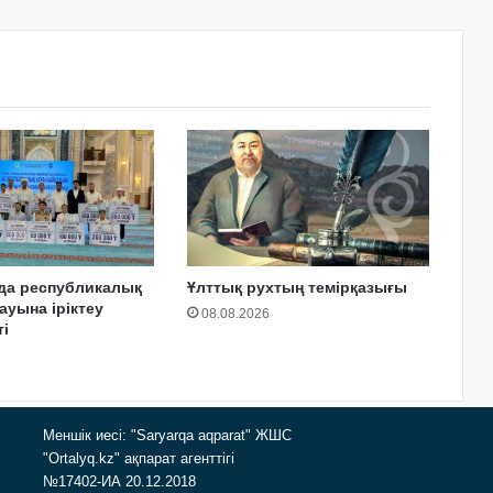
да республикалық
Ұлттық рухтың темірқазығы
ауына іріктеу
08.08.2026
і
Меншік иесі: "Saryarqa aqparat" ЖШС
"Ortalyq.kz" ақпарат агенттігі
№17402-ИА 20.12.2018