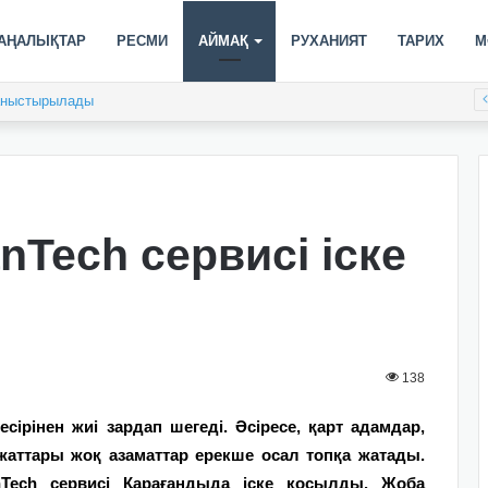
АҢАЛЫҚТАР
РЕСМИ
АЙМАҚ
РУХАНИЯТ
ТАРИХ
М
таныстырылады
Tech сервисі іске
138
сірінен жиі зардап шегеді. Әсіресе, қарт адамдар,
жаттары жоқ азаматтар ерекше осал топқа жатады.
Tech сервисі Қарағандыда іске қосылды. Жоба