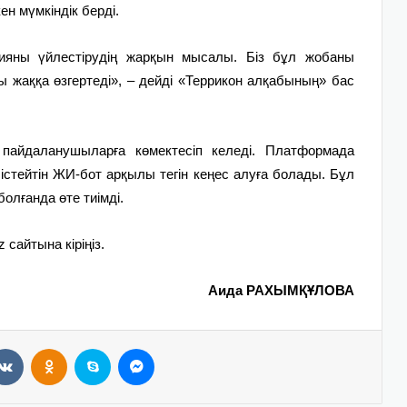
ен мүмкіндік берді.
ссияны үйлестірудің жарқын мысалы. Біз бұл жобаны
ы жаққа өзгертеді», – дейді «Террикон алқабының» бас
егі пайдаланушыларға көмектесіп келеді. Платформада
істейтін ЖИ-бот арқылы тегін кеңес алуға болады. Бұл
олғанда өте тиімді.
z
сайтына кіріңіз.
Аида РАХЫМҚҰЛОВА
VKontakte
Odnoklassniki
Skype
Messenger