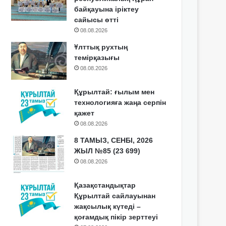
байқауына іріктеу
сайысы өтті
08.08.2026
Ұлттық рухтың
темірқазығы
08.08.2026
Құрылтай: ғылым мен
технологияға жаңа серпін
қажет
08.08.2026
8 ТАМЫЗ, СЕНБІ, 2026
ЖЫЛ №85 (23 699)
08.08.2026
Қазақстандықтар
Құрылтай сайлауынан
жақсылық күтеді –
қоғамдық пікір зерттеуі