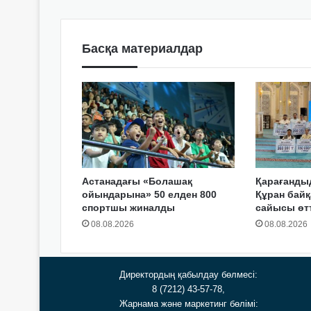
Басқа материалдар
Астанадағы «Болашақ
Қарағанды
ойындарына» 50 елден 800
Құран байқ
спортшы жиналды
сайысы өтт
08.08.2026
08.08.2026
Директордың қабылдау бөлмесі:
8 (7212) 43-57-78,
Жарнама және маркетинг бөлімі: