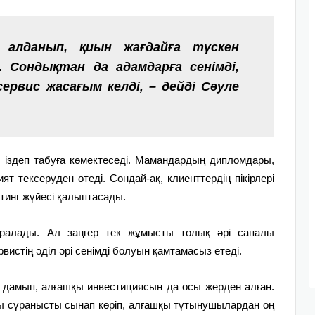
 алданып, қиын жағдайға түскен
. Сондықтан да адамдарға сенімді,
ервис жасағым келді, – дейді Сәуле
і іздеп табуға көмектеседі. Мамандардың дипломдары,
ят тексеруден өтеді. Сондай-ақ, клиенттердің пікірлері
ейтинг жүйесі қалыптасады.
аралады. Ал заңгер тек жұмысты толық әрі сапалы
рвистің әділ әрі сенімді болуын қамтамасыз етеді.
 дамып, алғашқы инвестициясын да осы жерден алған.
ғы сұранысты сынап көріп, алғашқы тұтынушылардан оң