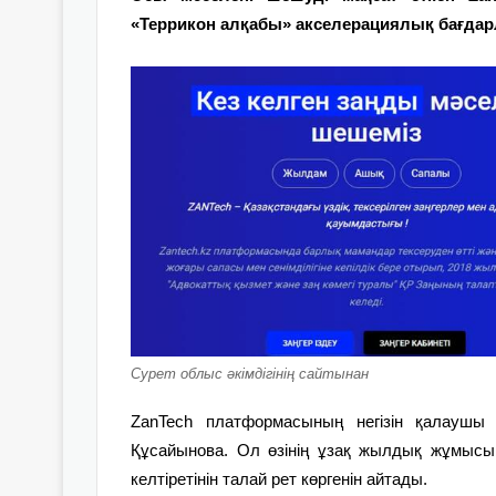
«Террикон алқабы» акселерациялық бағда
Сурет облыс әкімдігінің сайтынан
ZanTech платформасының негізін қалаушы
Құсайынова. Ол өзінің ұзақ жылдық жұмысы
келтіретінін талай рет көргенін айтады.