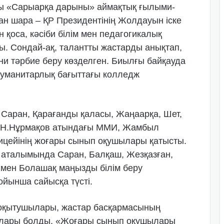
ғы «Сарыарқа дарыны» аймақтық ғылыми-
н шара – ҚР Президентінің Жолдауын іске
қоса, кәсіби білім мен педагогикалық
 Сондай-ақ, талантты жастарды анықтап,
ани тәрбие беру көзделген. Биылғы байқауда
гуманитарлық бағыттағы колледж
 Саран, Қарағанды қаласы, Жаңаарқа, Шет,
 Н.Нұрмақов атындағы ММИ, Жамбыл
ицейінің жоғары сынып оқушылары қатысты.
 аталымында Саран, Балқаш, Жезқазған,
 мен Болашақ маңызды білім беру
бойынша сайысқа түсті.
оқытушылары, жастар басқармасының
терлары болды. «Жоғары сынып оқушылары