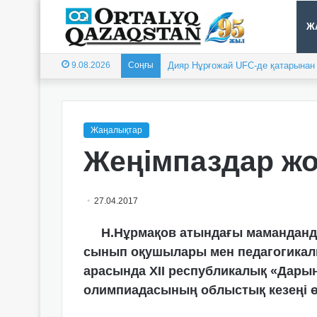
Ж
9.08.2026
Соңғы
Дияр Нұрғожай UFC-де қатарынан е
Жаңалықтар
Жеңімпаздар ж
27.04.2017
Н.Нұрмақов атындағы маманданды
сынып оқушылары мен педагогикалы
арасында XIІ республикалық «Дарын
олимпиадасының облыстық кезеңі өт