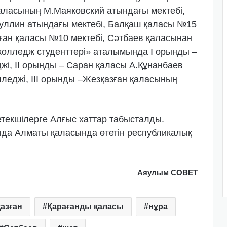
аласының М.Маяковский атындағы мектебі,
фуллин атындағы мектебі, Балқаш қаласы №15
зған қаласы №10 мектебі, Сәтбаев қаласынан
колледж студенттері» аталымында I орынды –
жі, II орынды – Саран қаласы А.Құнанбаев
леджі, III орынды –Жезқазған қаласының
текшілерге Алғыс хаттар табысталды.
да Алматы қаласында өтетін республикалық
Аяулым СОВЕТ
қазған
Қарағанды қаласы
нұра