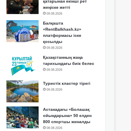
қатарынан екінші рет
жеңіске жетті
09.08.2026
Балқашта
«RentBalkhash.kz»
платформасы іске
қосылды
09.08.2026
Қазақстанның жаңа
тарихындағы биік белес
09.08.2026
Туристік кластер тірегі
09.08.2026
Астанадағы «Болашақ
ойындарына» 50 елден
800 спортшы жиналды
08.08.2026