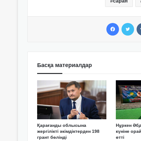
саран
Facebook
Twitter
Басқа материалдар
Қарағанды облысына
Нұркен Әбд
жергілікті әкімдіктерден 198
күніне ор
грант бөлінді
өтті