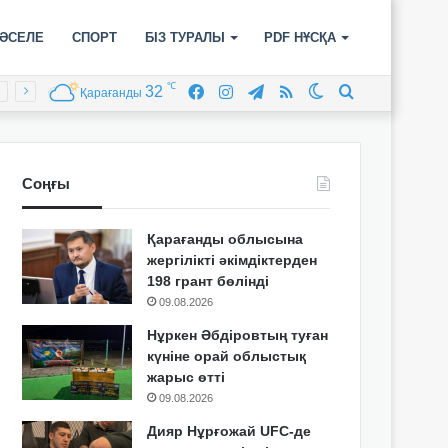
ӘСЕЛЕ
СПОРТ
БІЗ ТУРАЛЫ
PDF НҰСҚА
℃
32
Facebook
Instagram
Telegram
RSS
Switch
Іздеу
Қарағанды
skin
Соңғы
Қарағанды облысына
жергілікті әкімдіктерден
198 грант бөлінді
09.08.2026
Нұркен Әбдіровтың туған
күніне орай облыстық
жарыс өтті
09.08.2026
Дияр Нұрғожай UFC-де