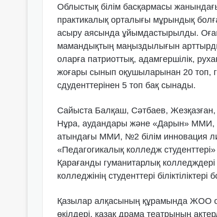
Облыстық білім басқармасы жанында
практикалық орталығы мұрындық болға
асыру аясында ұйымдастырылды. Оған 
мамандықтың маңыздылығын арттырды.
оларға патриоттық, адамгершілік, рух
жоғары сынып оқушыларынан 20 топ, 
сдуденттерінен 5 топ бақ сынады.
Сайыста Балқаш, Сәтбаев, Жезқазған,
Нұра, аудандары және «Дарын» ММИ,
атындағы ММИ, №2 білім инновация л
«Педагогикалық колледж студенттері»
Қарағанды гуманитарлық колледждері
колледжінің студенттері біліктіліктері 
Қазылар алқасының құрамында ЖОО 
өкілдері, қазақ драма театрының ак