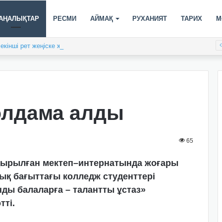
АҢАЛЫҚТАР
РЕСМИ
АЙМАҚ
РУХАНИЯТ
ТАРИХ
М
кінші рет жеңіске жетті
олдама алды
65
рылған мектеп–интернатында жоғары
қ бағыттағы колледж студенттері
ды балаларға – талантты ұстаз»
ті.