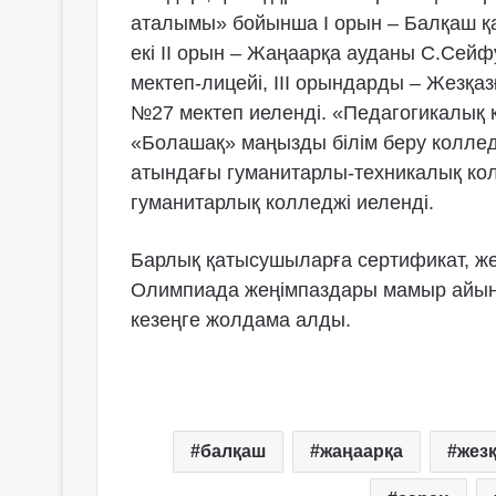
аталымы» бойынша I орын – Балқаш қ
екі II орын – Жаңаарқа ауданы С.Сей
мектеп-лицейі, III орындарды – Жезқа
№27 мектеп иеленді. «Педагогикалық 
«Болашақ» маңызды білім беру коллед
атындағы гуманитарлы-техникалық кол
гуманитарлық колледжі иеленді.
Барлық қатысушыларға сертификат, же
Олимпиада жеңімпаздары мамыр айын
кезеңге жолдама алды.
балқаш
жаңаарқа
жез