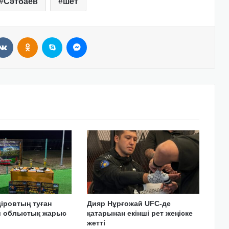
Сәтбаев
шет
VKontakte
Odnoklassniki
Skype
Messenger
іровтың туған
Дияр Нұрғожай UFC-де
ай облыстық жарыс
қатарынан екінші рет жеңіске
жетті