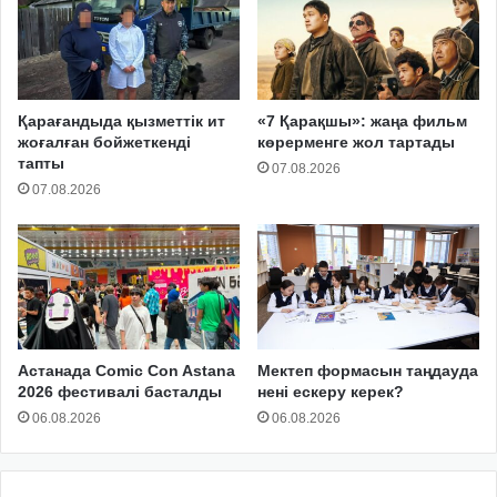
Қарағандыда қызметтік ит
«7 Қарақшы»: жаңа фильм
жоғалған бойжеткенді
көрерменге жол тартады
тапты
07.08.2026
07.08.2026
Астанада Comic Con Astana
Мектеп формасын таңдауда
2026 фестивалі басталды
нені ескеру керек?
06.08.2026
06.08.2026