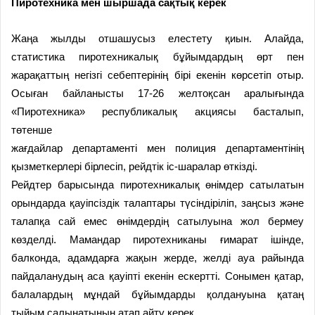
Пиротехника мен шыршада сақтық керек
Жаңа жылды отшашусыз елестету қиын. Алайда,
статистика пиротехникалық бұйымдардың өрт пен
жарақаттың негізгі себептерінің бірі екенін көрсетіп отыр.
Осыған байланысты 17-26 желтоқсан аралығында
«Пиротехника» республикалық акциясы басталып,
төтенше
жағдайлар департаменті мен полиция департаментінің
қызметкерлері бірлесіп, рейдтік іс-шаралар өткізді.
Рейдтер барысында пиротехникалық өнімдер сатылатын
орындарда қауіпсіздік талаптары түсіндіріліп, заңсыз және
талапқа сай емес өнімдердің сатылуына жол бермеу
көзделді. Мамандар пиротехниканы ғимарат ішінде,
балконда, адамдарға жақын жерде, желді ауа райында
пайдаланудың аса қауіпті екенін ескертті. Сонымен қатар,
балалардың мұндай бұйымдарды қолдануына қатаң
тыйым салынатынын атап айту керек.