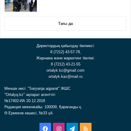
Тағы да
Директордың қабылдау бөлмесі:
8 (7212) 43-57-78,
Жарнама және маркетинг бөлімі:
8 (7212) 43-21-55
ortalyk.kz@gmail.com
ortalyk.kaz@mail.ru
Меншік иесі: "Saryarqa aqparat" ЖШС
"Ortalyq.kz" ақпарат агенттігі
№17402-ИА 20.12.2018
Редакция мекенжайы: 100009, Қарағанды қ.
Ә.Ермеков көшесі, №33 үй.
Facebook
Instagram
Telegram
RSS