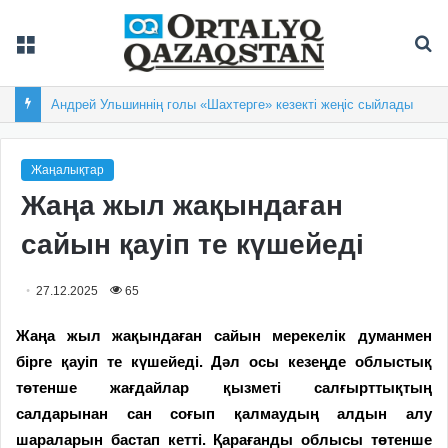
Мәзір
Із
Андрей Ульшиннің голы «Шахтерге» кезекті жеңіс сыйлады
Жаңалықтар
Жаңа жыл жақындаған
сайын қауіп те күшейеді
27.12.2025
65
Жаңа жыл жақындаған сайын мерекелік думанмен
бірге қауіп те күшейеді. Дәл осы кезеңде облыстық
төтенше жағдайлар қызметі салғырттықтың
салдарынан сан соғып қалмаудың алдын алу
шараларын бастап кетті. Қарағанды облысы төтенше