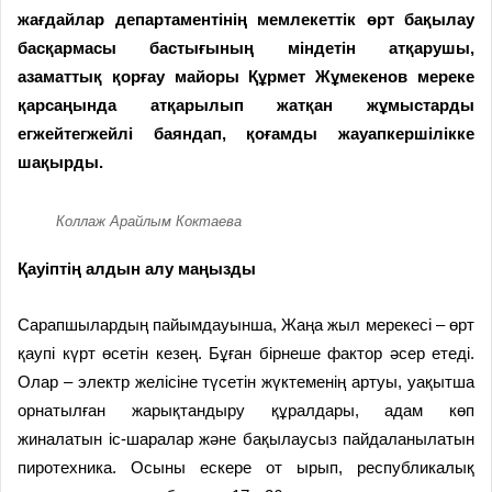
жағдайлар департаментінің мемлекеттік өрт бақылау
басқармасы бастығының міндетін атқарушы,
азаматтық қорғау майоры Құрмет Жұмекенов мереке
қарсаңында атқарылып жатқан жұмыстарды
егжейтегжейлі баяндап, қоғамды жауапкершілікке
шақырды.
Коллаж Арайлым Коктаева
Қауіптің алдын алу маңызды
Сарапшылардың пайымдауынша, Жаңа жыл мерекесі – өрт
қаупі күрт өсетін кезең. Бұған бірнеше фактор әсер етеді.
Олар – электр желісіне түсетін жүктеменің артуы, уақытша
орнатылған жарықтандыру құралдары, адам көп
жиналатын іс-шаралар және бақылаусыз пайдаланылатын
пиротехника. Осыны ескере от ырып, республикалық