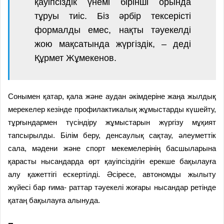
қауіпсіздік үнемі бірінші орында
тұруы тиіс. Біз әрбір тексерісті
формалды емес, нақты тәуекелді
жою мақсатында жүргіздік, – деді
Құрмет Жұмекенов.
Сонымен қатар, қала және аудан әкімдеріне жаңа жылдық
мерекелер кезінде профилактикалық жұмыстарды күшейту,
тұрғындармен түсіндіру жұмыстарын жүргізу мұқият
тапсырылды. Білім беру, денсау
лық сақтау, әлеуметтік
сала, мәдени және спорт мекемелерінің басшыларына
қарасты нысандарда өрт қауіпсіздігін ерекше бақылауға
алу қажеттігі ескертілді. Әсіресе, автономды жылыту
жүйесі бар ғима- раттар тәуекелі жоғары нысандар ретінде
қатаң бақылауға алынуда.