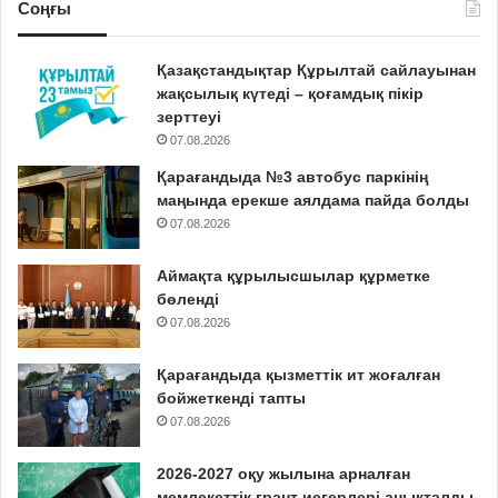
Соңғы
Қазақстандықтар Құрылтай сайлауынан
жақсылық күтеді – қоғамдық пікір
зерттеуі
07.08.2026
Қарағандыда №3 автобус паркінің
маңында ерекше аялдама пайда болды
07.08.2026
Аймақта құрылысшылар құрметке
бөленді
07.08.2026
Қарағандыда қызметтік ит жоғалған
бойжеткенді тапты
07.08.2026
2026-2027 оқу жылына арналған
мемлекеттік грант иегерлері анықталды