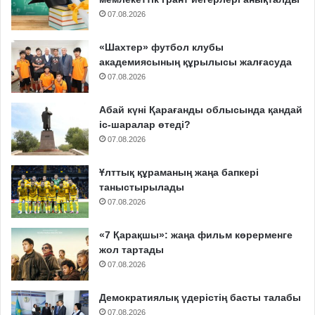
07.08.2026
«Шахтер» футбол клубы
академиясының құрылысы жалғасуда
07.08.2026
Абай күні Қарағанды облысында қандай
іс-шаралар өтеді?
07.08.2026
Ұлттық құраманың жаңа бапкері
таныстырылады
07.08.2026
«7 Қарақшы»: жаңа фильм көрерменге
жол тартады
07.08.2026
Демократиялық үдерістің басты талабы
07.08.2026