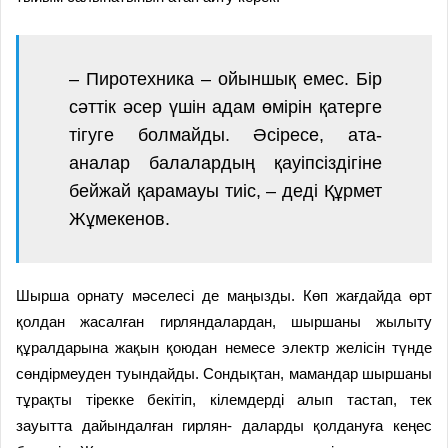
– Пиротехника – ойыншық емес. Бір
сәттік әсер үшін адам өмірін қатерге
тігуге болмайды. Әсіресе, ата-
аналар балалардың қауіпсіздігіне
бейжай қарамауы тиіс, – деді Құрмет
Жұмекенов.
Шырша орнату мәселесі де маңызды. Көп жағдайда өрт
қолдан жасалған гирляндалардан, шыршаны жылыту
құралдарына жақын қоюдан немесе электр желісін түнде
сөндірмеуден туындайды. Сондықтан, мамандар шыршаны
тұрақты тірекке бекітіп, кілемдерді алып тастап, тек
зауытта дайындалған гирлян- даларды қолдануға кеңес