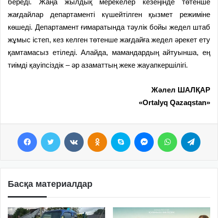
береді. Жаңа жылдық мерекелер кезеңінде төтенше
жағдайлар департаменті күшейтілген қызмет режиміне
көшеді. Департамент ғимаратында тәулік бойы жедел штаб
жұмыс істеп, кез келген төтенше жағдайға жедел әрекет ету
қамтамасыз етіледі. Алайда, мамандардың айтуынша, ең
тиімді қауіпсіздік – әр азаматтың жеке жауапкершілігі.
Жәлел ШАЛҚАР
«Ortalyq Qazaqstan»
Facebook
Twitter
VKontakte
Odnoklassniki
Skype
Messenger
WhatsApp
Telegram
Басқа материалдар