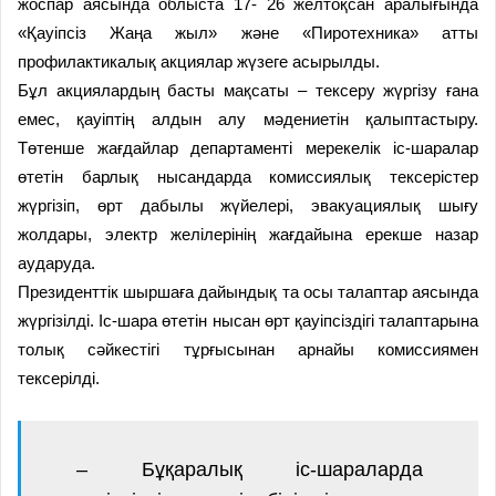
жоспар аясында облыста 17- 26 желтоқсан аралығында
«Қауіпсіз Жаңа жыл» және «Пиротехника» атты
профилактикалық акциялар жүзеге асырылды.
Бұл акциялардың басты мақсаты – тексеру жүргізу ғана
емес, қауіптің алдын алу мәдениетін қалыптастыру.
Төтенше жағдайлар департаменті мерекелік іс-шаралар
өтетін барлық нысандарда комиссиялық тексерістер
жүргізіп, өрт дабылы жүйелері, эвакуациялық шығу
жолдары, электр желілерінің жағдайына ерекше назар
аударуда.
Президенттік шыршаға дайындық та осы талаптар аясында
жүргізілді. Іс-шара өтетін нысан өрт қауіпсіздігі талаптарына
толық сәйкестігі тұрғысынан арнайы комиссиямен
тексерілді.
– Бұқаралық іс-шараларда