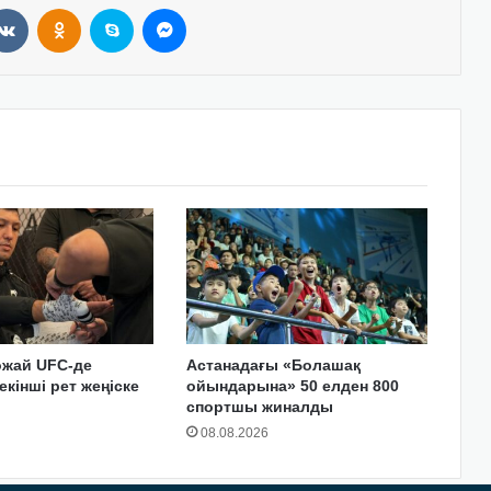
VKontakte
Odnoklassniki
Skype
Messenger
ожай UFC-де
Астанадағы «Болашақ
екінші рет жеңіске
ойындарына» 50 елден 800
спортшы жиналды
08.08.2026