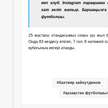
көп клуб. Instagram парақшама
хат келіп жатыр. Баршаңызға
футболшы.
25 жастағы отандасымыз соңғы үш жыл б
Онда 83 кездесу өткізіп, 7 гол, 8 нәтижелі
кубогының иегері атанды.
бахтияр зайнутдинов
қазақстан футболшы