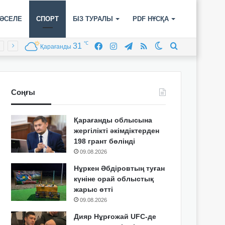
ӘСЕЛЕ
СПОРТ
БІЗ ТУРАЛЫ
PDF НҰСҚА
℃
31
Facebook
Instagram
Telegram
RSS
Switch
Іздеу
Қарағанды
skin
Соңғы
Қарағанды облысына
жергілікті әкімдіктерден
198 грант бөлінді
09.08.2026
Нұркен Әбдіровтың туған
күніне орай облыстық
жарыс өтті
09.08.2026
Дияр Нұрғожай UFC-де