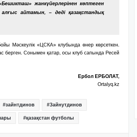
 «Бешикташ» жанкүйерлерінен көптеген
 алғыс айтамын, – деді қазақстандық
ойы Мәскеулік «ЦСКА» клубында өнер көрсеткен.
 пас берген. Сонымен қатар, осы клуб сапында Ресей
Ербол ЕРБОЛАТ,
Ortalyq.kz
зайнтдинов
Зайнутдинов
лары
қазақстан футболы