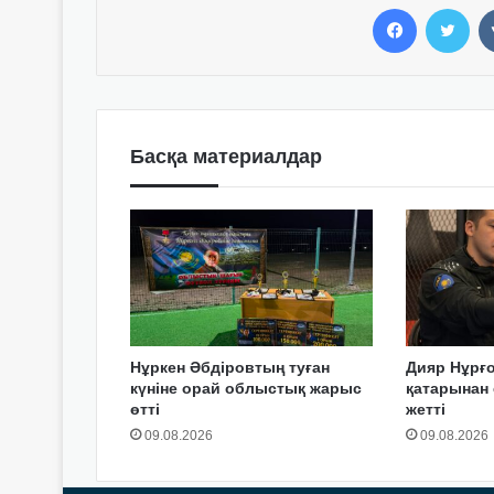
Facebook
Twitter
Басқа материалдар
Нұркен Әбдіровтың туған
Дияр Нұрғ
күніне орай облыстық жарыс
қатарынан 
өтті
жетті
09.08.2026
09.08.2026