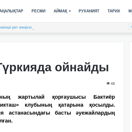
АҢАЛЫҚТАР
РЕСМИ
АЙМАҚ
РУХАНИЯТ
ТАРИХ
М
кінші рет жеңіске жетті
Түркияда ойнайды
48
ының жартылай қорғаушысы Бактиёр
шикташ» клубының қатарына қосылды.
ия астанасындағы басты әуежайлардың
лған.