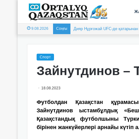
Ж
9.08.2026
Соңғы
Дияр Нұрғожай UFC-де қатарынан е
Спорт
Зайнутдинов – 
18.08.2023
Футболдан Қазақстан құрамас
Зайнутдинов ыстамбұлдық «Бе
Қазақстандық футболшыны Түрк
бірінен жанкүйерлері арнайы күтіп а