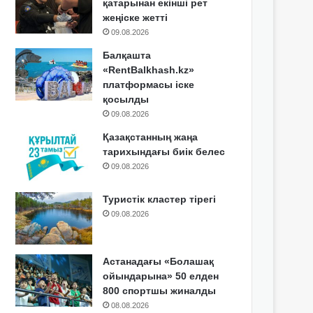
қатарынан екінші рет
жеңіске жетті
09.08.2026
Балқашта
«RentBalkhash.kz»
платформасы іске
қосылды
09.08.2026
Қазақстанның жаңа
тарихындағы биік белес
09.08.2026
Туристік кластер тірегі
09.08.2026
Астанадағы «Болашақ
ойындарына» 50 елден
800 спортшы жиналды
08.08.2026