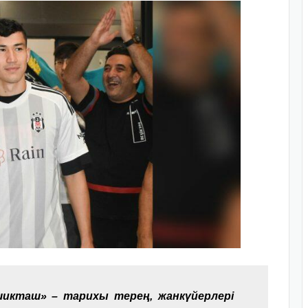
икташ» – тарихы терең, жанкүйерлері