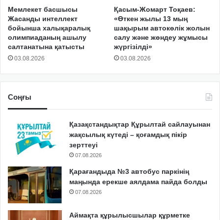
Мемлекет басшысы
Қасым-Жомарт Тоқаев:
Жасанды интеллект
«Өткен жылы 13 мың
бойынша халықаралық
шақырым автокөлік жолын
олимпиаданың ашылу
салу және жөндеу жұмысы
салтанатына қатысты
жүргізілді»
03.08.2026
03.08.2026
Соңғы
Қазақстандықтар Құрылтай сайлауынан
жақсылық күтеді – қоғамдық пікір
зерттеуі
07.08.2026
Қарағандыда №3 автобус паркінің
маңында ерекше аялдама пайда болды
07.08.2026
Аймақта құрылысшылар құрметке