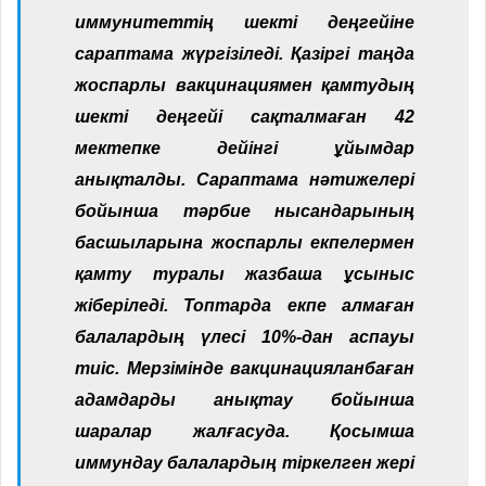
иммунитеттің шекті деңгейіне
сараптама жүргізіледі. Қазіргі таңда
жоспарлы вакцинациямен қамтудың
шекті деңгейі сақталмаған 42
мектепке дейінгі ұйымдар
анықталды. Сараптама нәтижелері
бойынша тәрбие нысандарының
басшыларына жоспарлы екпелермен
қамту туралы жазбаша ұсыныс
жіберіледі. Топтарда екпе алмаған
балалардың үлесі 10%-дан аспауы
тиіс. Мерзімінде вакцинацияланбаған
адамдарды анықтау бойынша
шаралар жалғасуда. Қосымша
иммундау балалардың тіркелген жері