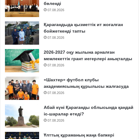
бөленді
07.08.2026
Қарағандыда қызметтік ит жоғалған
бойжеткенді тапты
07.08.2026
2026-2027 оқу жылына арналған
мемлекеттік грант иегерлері анықталды
07.08.2026
«Шахтер» футбол клубы
академиясының құрылысы жалғасуда
07.08.2026
Абай күні Қарағанды облысында қандай
іс-шаралар өтеді?
07.08.2026
Ұлттық құраманың жаңа бапкері