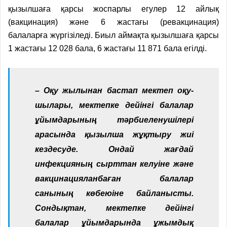
қызылшаға қарсы жоспарлы егулер 12 айлық
(вакцинация) және 6 жастағы (ревакцинация)
балаларға жүргізіледі. Биыл аймақта қызылшаға қарсы
1 жастағы 12 028 бала, 6 жастағы 11 871 бала егілді.
– Оқу жылынан бастап мектеп оқу­
шылары, мектепке дейінгі балалар
ұйымдарының тәрбиеленушілері
арасында қызылша жұқтыру жиі
кездесуде. Ондай жағдай
инфекцияның сырттан келуіне және
вакцинацияланбаған балалар
санының көбеюіне байланысты.
Сондықтан, мектепке дейінгі
балалар ұйымдарында ұжымдық