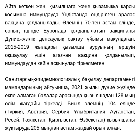
Айта кеткен жөн, қызылшаға және қызамыққа қарсы
қосымша иммундауда Үндістанда өндірілген аралас
вакцина қолданылады. Әлемнің 70-тен астам елінде,
соның ішінде Еуропада қолданылатын вакцинаны
Дүниежүзілік денсаулық сақтау ұйымы мақұлдаған.
2015-2019 жылдары қызылша ауруының өршуін
оқшаулау үшін аталған вакцина қолданылып,
иммундаудан кейін асқынулар тіркелмеген.
Санитарлық-эпидемиологиялық бақылау департаменті
мамандарының айтуынша, 2021 жылы дүние жүзінде
екпе алмаған балалар арасында қызылшадан 128 мың
өлім жағдайы тіркелді. Биыл әлемнің 104 елінде
(Түркия, Австрия, Сербия, Ұлыбритания, Ауғанстан,
Ресей, Тәжікстан, Қырғызстан, Өзбекстан) қызылшаны
жұқтыруда 205 мыңнан астам жағдай орын алған.