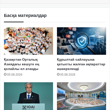
Басқа материалдар
Қазақстан Орталық
Құрылтай сайлауына
Азиядағы көшуге ең
қатысты жалған ақпараттар
қолайлы ел атанды
әшкереленді
05.08.2026
05.08.2026