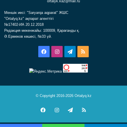
ortalyk.kaz@mail.ru
Меншік иесі: "Saryarqa aqparat" ЖШС
"Ortalyq.kz" ақпарат агенттігі
№17402-ИА 20.12.2018
Редакция мекенжайы: 100009, Қарағанды қ.
Ә.Ермеков көшесі, №33 үй.
Facebook
Instagram
Telegram
RSS
© Copyright 2016-2026 Ortalyq.kz
Facebook
Instagram
Telegram
RSS