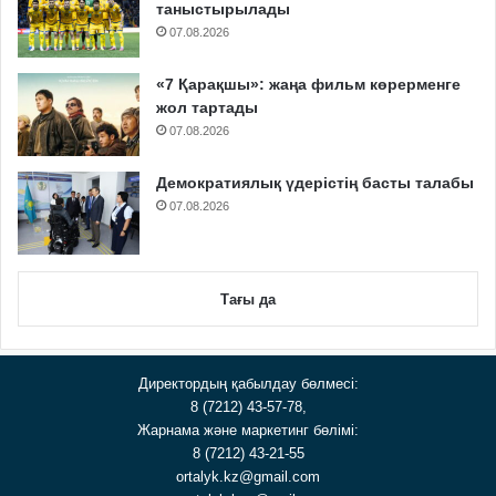
таныстырылады
07.08.2026
«7 Қарақшы»: жаңа фильм көрерменге
жол тартады
07.08.2026
Демократиялық үдерістің басты талабы
07.08.2026
Тағы да
Директордың қабылдау бөлмесі:
8 (7212) 43-57-78,
Жарнама және маркетинг бөлімі:
8 (7212) 43-21-55
ortalyk.kz@gmail.com