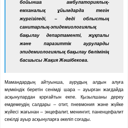
бойынша амбулаториялық-
емханалық ұй­­ымдарда тегін
жүргізіледі, – деді облыстың
санитарлық-эпидемиологиялық
бақылау департаменті, жұқпалы
және паразиттік ауруларды
эпидемиологиялық бақылау бөлімінің
басшысы Жақия Жәшібекова.
Мамандардың айтуынша, аурудың алдын алуға
мүмкіндік беретін сенімді шара – ауырған жағдайда
асқынулардан қорғайтын екпе. Қызылшаны дереу
емдемеудің салдары – отит, пневмония және жүйке
жүйесі жағынан – энцефалит, менингит, паненцефалит
секілді ауыр асқынуларға әкеліп соғады.