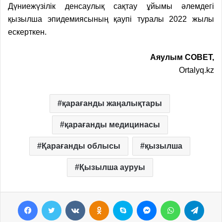
Дүниежүзілік денсаулық сақтау ұйымы әлемдегі
қызылша эпидемиясының қаупі туралы 2022 жылы
ескерткен.
Аяулым СОВЕТ,
Ortalyq.kz
қарағанды жаңалықтары
қарағанды медицинасы
Қарағанды облысы
қызылша
Қызылша ауруы
Facebook
Twitter
VKontakte
Odnoklassniki
Skype
Messenger
WhatsApp
Telegram