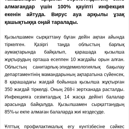
алмағандар үшін 100% қауіпті инфекция
екенін айтуда. Вирус ауа арқылы ұзақ
қашықтыққа оңай таралады.
Қызылшамен сырқаттану бұған дейін ақпан айында
тіркелген. Қазіргі таңда облыстың барлық
аумақтарында байқалып, қарашада қызылша
жұқтырудың орташа есеппен 10 жағдайы орын алған.
Облыстың санитарлық-эпидемиологиялық ба­қылау
департаментінің мамандарының ақпаратына сүйенсек,
8 қарашадағы жағдай бойынша қызылша жұқтырған
350 жағдай тіркелді. Оның 268-і зертханада расталды.
Инфекцияға сезімталдық 14 жасқа дейінгі балалар
арасында байқалуда. Қызылшамен сырқаттанудың
85%-ы екпе алмаған балаларда жиі кездесуде.
Ұлттық профилактикалық егу күнтізбесіне сәйкес