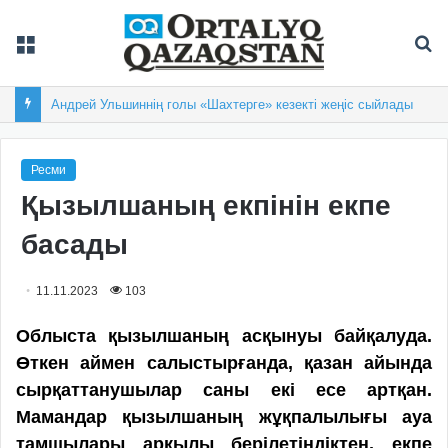
Мәзір
Із
Андрей Ульшиннің голы «Шахтерге» кезекті жеңіс сыйлады
Ресми
Қызылшаның екпінін екпе
басады
11.11.2023
103
Облыста қызылшаның асқынуы байқалуда.
Өткен аймен салыстырғанда, қазан айында
сырқаттанушылар саны екі есе артқан.
Мамандар қызылшаның жұқпалылығы ауа
тамшылары арқылы берілетіндіктен, екпе