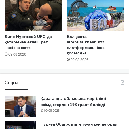
Дияр Нұрғожай UFC-де
Балқашта
қатарынан екінші рет
«RentBalkhash.kz»
жеңіске жетті
платформасы іске
қосылды
09.08.2026
09.08.2026
Соңғы
Қарағанды облысына жергілікті
әкімдіктерден 198 грант бөлінді
09.08.2026
Нұркен Әбдіровтың туған күніне орай