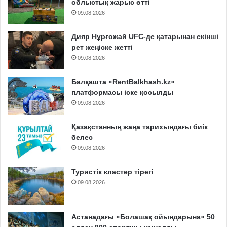
облыстық жарыс өтті
09.08.2026
Дияр Нұрғожай UFC-де қатарынан екінші
рет жеңіске жетті
09.08.2026
Балқашта «RentBalkhash.kz»
платформасы іске қосылды
09.08.2026
Қазақстанның жаңа тарихындағы биік
белес
09.08.2026
Туристік кластер тірегі
09.08.2026
Астанадағы «Болашақ ойындарына» 50