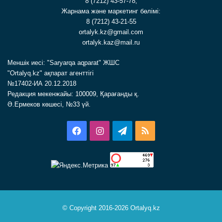
8 (7212) 43-57-78,
Жарнама және маркетинг бөлімі:
8 (7212) 43-21-55
ortalyk.kz@gmail.com
ortalyk.kaz@mail.ru
Меншік иесі: "Saryarqa aqparat" ЖШС
"Ortalyq.kz" ақпарат агенттігі
№17402-ИА 20.12.2018
Редакция мекенжайы: 100009, Қарағанды қ.
Ә.Ермеков көшесі, №33 үй.
Facebook
Instagram
Telegram
RSS
© Copyright 2016-2026 Ortalyq.kz