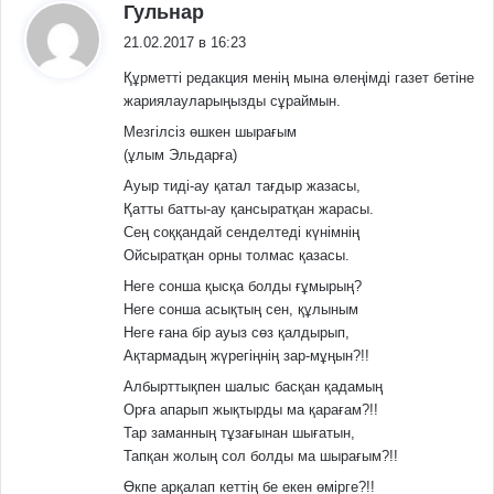
:
Гульнар
21.02.2017 в 16:23
Құрметті редакция менің мына өлеңімді газет бетіне
жариялауларыңызды сұраймын.
Мезгілсіз өшкен шырағым
(ұлым Эльдарға)
Ауыр тиді-ау қатал тағдыр жазасы,
Қатты батты-ау қансыратқан жарасы.
Сең соққандай сенделтеді күнімнің
Ойсыратқан орны толмас қазасы.
Неге сонша қысқа болды ғұмырың?
Неге сонша асықтың сен, құлыным
Неге ғана бір ауыз сөз қалдырып,
Ақтармадың жүрегіңнің зар-мұңын?!!
Албырттықпен шалыс басқан қадамың
Орға апарып жықтырды ма қарағам?!!
Тар заманның тұзағынан шығатын,
Тапқан жолың сол болды ма шырағым?!!
Өкпе арқалап кеттің бе екен өмірге?!!