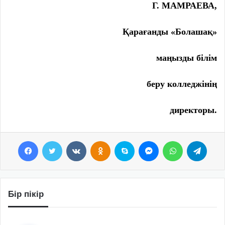
Г. МАМРАЕВА,
Қарағанды «Болашақ»
маңызды білім
беру колледжінің
директоры.
Facebook
Twitter
VKontakte
Odnoklassniki
Skype
Messenger
WhatsApp
Telegram
Бір пікір