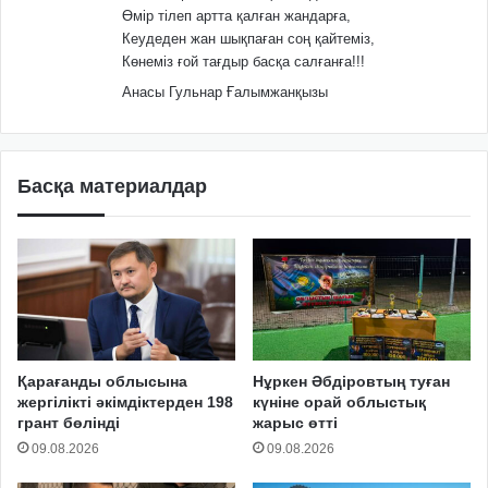
Өмір тілеп артта қалған жандарға,
Кеудеден жан шықпаған соң қайтеміз,
Көнеміз ғой тағдыр басқа салғанға!!!
Анасы Гульнар Ғалымжанқызы
Басқа материалдар
Қарағанды облысына
Нұркен Әбдіровтың туған
жергілікті әкімдіктерден 198
күніне орай облыстық
грант бөлінді
жарыс өтті
09.08.2026
09.08.2026