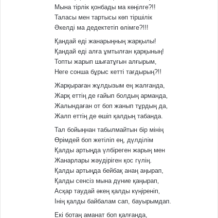
Мына тірлік қонбады ма көңілге?!!
Таласы мен тартысы көп тіршілік
Әкелді ма дедектетіп өлімге?!!!
Қандай еді жанарыңның жарқылы!
Қандай еді алға ұмтылған қарқының!
Топты жарып шығатұғын алғырым,
Неге сонша бұрыс кетті тағдырың?!!
Жарқыраған жұлдызым ең жалғанда,
Жарқ еттің де ғайып болдың арманда,
Жалындаған от боп жанып тұрдың да,
Жалп еттің де өшіп қалдың табанда.
Тал бойыңнан табылмайтын бір мінің
Өрімдей боп жетіліп ең, дүлділім
Қалды артыңда үлбіреген жарың мен
Жанарлары жәудіріген қос гүлің.
Қалды артыңда бейбақ анаң аңырап,
Қалды сенсіз мына дүние қаңырап,
Асқар таудай әкең қалды күңіреніп,
Інің қалды байбалам сап, бауырымдап.
Екі ботаң аманат боп қалғанда,