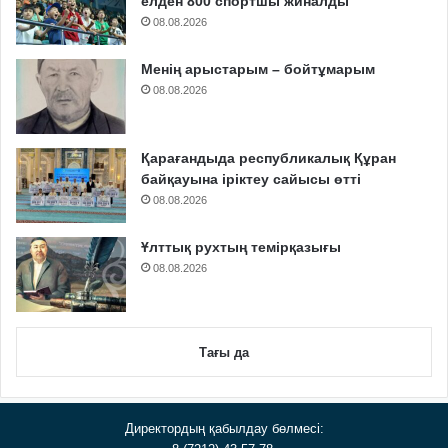
елден 800 спортшы жиналды
08.08.2026
Менің арыстарым – бойтұмарым
08.08.2026
Қарағандыда республикалық Құран
байқауына іріктеу сайысы өтті
08.08.2026
Ұлттық рухтың темірқазығы
08.08.2026
Тағы да
Директордың қабылдау бөлмесі: