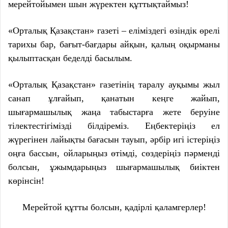
мерейтойымен шын жүректен құттықтаймыз!
«Орталық Қазақстан» газеті – еліміздегі өзіндік өрелі
тарихы бар, бағыт-бағдары айқын, қалың оқырманы
қылыптасқан беделді басылым.
«Орталық Қазақстан» газетінің таралу ауқымы жыл
санап ұлғайып, қанатын кеңге жайып,
шығармашылық жаңа табыстарға жете беруіне
тілектестігімізді білдіреміз. Еңбектеріңіз ел
жүрегінен лайықты бағасын тауып, әрбір игі істеріңіз
оңға бассын, ойларыңыз өтімді, сөздеріңіз пәрменді
болсын, ұжымдарыңыз шығармашылық биіктен
көрінсін!
Мерейтой құтты болсын, қадірлі қаламгерлер!