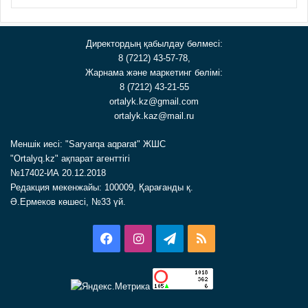
Директордың қабылдау бөлмесі:
8 (7212) 43-57-78,
Жарнама және маркетинг бөлімі:
8 (7212) 43-21-55
ortalyk.kz@gmail.com
ortalyk.kaz@mail.ru
Меншік иесі: "Saryarqa aqparat" ЖШС
"Ortalyq.kz" ақпарат агенттігі
№17402-ИА 20.12.2018
Редакция мекенжайы: 100009, Қарағанды қ.
Ә.Ермеков көшесі, №33 үй.
Facebook
Instagram
Telegram
RSS