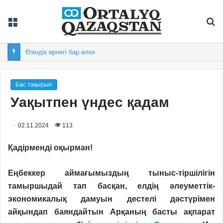
Мәзір
Із
Өзіндік өрнегі бар өлке
Бас тақырып
Уақытпен үндес қадам
02.11.2024
113
Қадірменді оқырман!
Еңбеккер аймағымыздың тыныс-тіршілігін
тамыршыдай тап басқан, елдің әлеуметтік-
экономикалық дамуын дес­телі дәстүрімен
айқындап баяндайтын Арқаның басты ақпарат