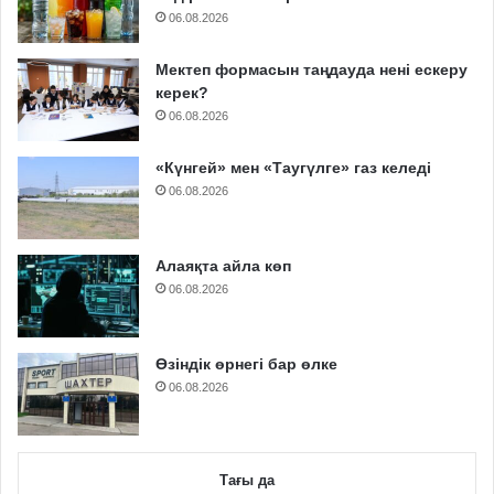
06.08.2026
Мектеп формасын таңдауда нені ескеру
керек?
06.08.2026
«Күнгей» мен «Таугүлге» газ келеді
06.08.2026
Алаяқта айла көп
06.08.2026
Өзіндік өрнегі бар өлке
06.08.2026
Тағы да