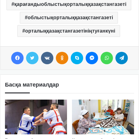
қарағандыоблыстықорталыққазақстангазеті
облыстықорталыққазақстангазеті
орталыққазақстангазетініңтуғанкүні
Facebook
Twitter
VKontakte
Odnoklassniki
Skype
Messenger
WhatsApp
Telegram
Басқа материалдар