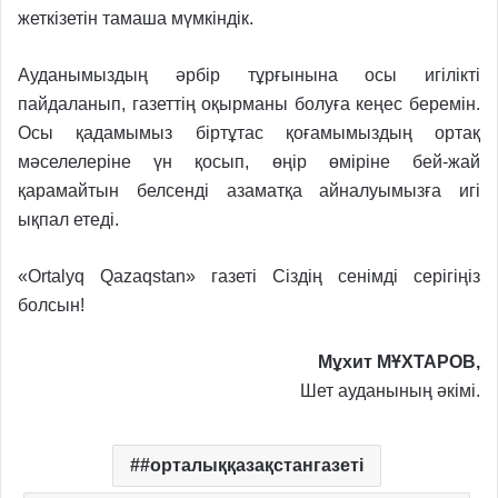
жеткізетін тамаша мүмкіндік.
Ауданымыздың әрбір тұрғынына осы игілікті
пайдаланып, газеттің оқырманы болуға кеңес беремін.
Осы қадамымыз біртұтас қоғамымыздың ортақ
мәселелеріне үн қосып, өңір өміріне бей-жай
қарамайтын белсенді азаматқа айналуымызға игі
ықпал етеді.
«Ortalyq Qazaqstan» газеті Сіздің сенімді серігіңіз
болсын!
Мұхит МҰХТАРОВ,
Шет ауданының әкімі.
#орталыққазақстангазеті