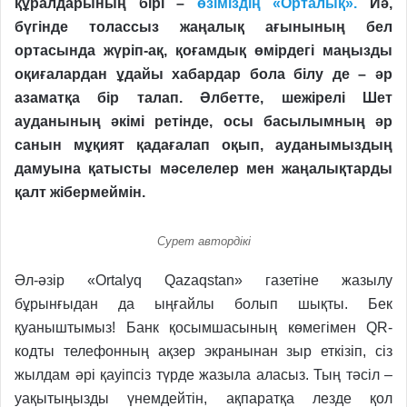
құралдарының бірі –
өзіміздің «Орталық».
Иә,
бүгінде толассыз жаңалық ағынының бел
ортасында жүріп-ақ, қоғамдық өмірдегі маңыз­ды
оқиғалардан ұдайы хабардар бола білу де – әр
азаматқа бір талап. Әлбетте, шежірелі Шет
ауданының әкімі ретінде, осы басылымның әр
санын мұқият қадағалап оқып, ауданымыздың
дамуына қатысты мәселелер мен жаңалықтарды
қалт жібермеймін.
Сурет автордікі
Әл-әзір «Ortalyq Qazaqstan» газетіне жазылу
бұрынғыдан да ыңғайлы болып шықты. Бек
қуаныштымыз! Банк қосымшасының көмегімен QR-
кодты телефонның ақзер экранынан зыр еткізіп, сіз
жылдам әрі қауіпсіз түрде жазыла аласыз. Тың тәсіл –
уақытыңызды үнемдейтін, ақпаратқа лезде қол