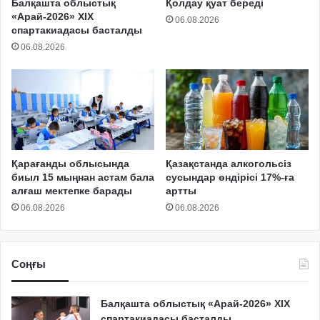
Балқашта облыстық
Қолдау қуат береді
«Арай-2026» XIX
06.08.2026
спартакиадасы басталды
06.08.2026
Қарағанды облысында
Қазақстанда алкогольсіз
биыл 15 мыңнан астам бала
сусындар өндірісі 17%-ға
алғаш мектепке барады
артты
06.08.2026
06.08.2026
Соңғы
Балқашта облыстық «Арай-2026» XIX
спартакиадасы басталды