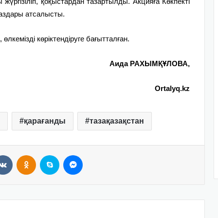
 жүргізіліп, қоқыстардан тазартылды. Акцияға Көкпекті
аздары атсалысты.
, өлкемізді көріктендіруге бағытталған.
Аида РАХЫМҚҰЛОВА,
Ortalyq.kz
қарағанды
тазақазақстан
VKontakte
Odnoklassniki
Skype
Messenger