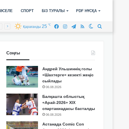
ӘСЕЛЕ
СПОРТ
БІЗ ТУРАЛЫ
PDF НҰСҚА
℃
25
Facebook
Instagram
Telegram
RSS
Switch
Іздеу
Қарағанды
skin
Соңғы
Андрей Ульшиннің голы
«Шахтерге» кезекті жеңіс
сыйлады
06.08.2026
Балқашта облыстық
«Арай-2026» XIX
спартакиадасы басталды
06.08.2026
Астанада Comic Con