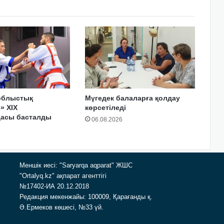
облыстық
Мүгедек балаларға қолдау
» XIX
көрсетіледі
дасы басталды
06.08.2026
Меншік иесі: "Saryarqa aqparat" ЖШС
"Ortalyq.kz" ақпарат агенттігі
№17402-ИА 20.12.2018
Редакция мекенжайы: 100009, Қарағанды қ.
Ә.Ермеков көшесі, №33 үй.