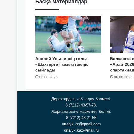
Басқа материалдар
Андрей Ульшиннің голы
Балқашта 
«Шахтерге» кезекті жеңіс
«Арай-2026
сыйлады
спартакиа
06.08.2026
06.08.2026
Директордың қабылдау бөлмесі:
8 (7212) 43-57-78,
Жарнама және маркетинг бөлімі:
8 (7212) 43-21-55
ortalyk.kz@gmail.com
ortalyk.kaz@mail.ru