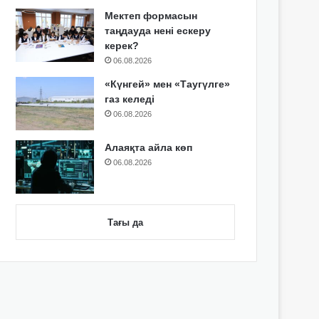
Мектеп формасын
таңдауда нені ескеру
керек?
06.08.2026
«Күнгей» мен «Таугүлге»
газ келеді
06.08.2026
Алаяқта айла көп
06.08.2026
Тағы да