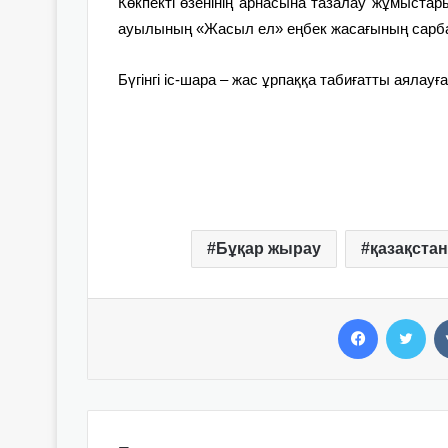
Көкпекті өзенінің арнасына тазалау жұмыстары
ауылының «Жасыл ел» еңбек жасағының сарб
Бүгінгі іс-шара – жас ұрпаққа табиғатты аялауға
Бұқар жырау
қазақстан
Facebook
Twitter