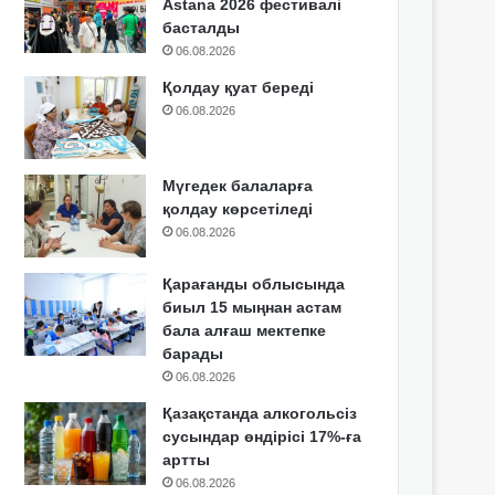
Astana 2026 фестивалі
басталды
06.08.2026
Қолдау қуат береді
06.08.2026
Мүгедек балаларға
қолдау көрсетіледі
06.08.2026
Қарағанды облысында
биыл 15 мыңнан астам
бала алғаш мектепке
барады
06.08.2026
Қазақстанда алкогольсіз
сусындар өндірісі 17%-ға
артты
06.08.2026