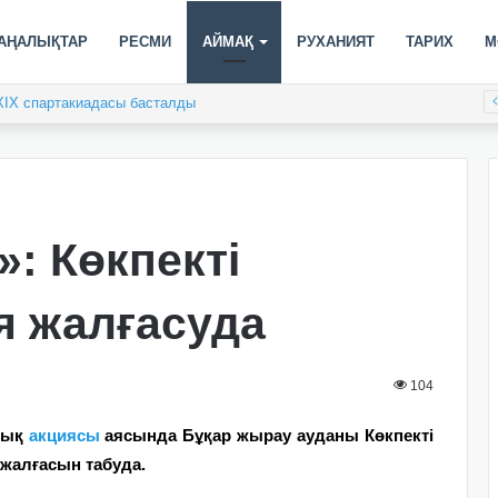
АҢАЛЫҚТАР
РЕСМИ
АЙМАҚ
РУХАНИЯТ
ТАРИХ
М
XIX спартакиадасы басталды
»: Көкпекті
я жалғасуда
104
ялық
акциясы
аясында Бұқар жырау ауданы Көкпекті
 жалғасын табуда.