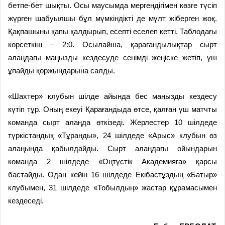
бетпе-бет шықты. Осы маусымда мергендігімен көзге түсіп
жүрген шабуылшы бұл мүмкіндікті де мүлт жіберген жоқ.
Қақпашыны қапы қалдырып, есепті еселеп кетті. Таблодағы
көрсеткіш – 2:0. Осылайша, қарағандылықтар сырт
алаңдағы маңызды кездесуде сенімді жеңіске жетіп, үш
ұпайды қоржындарына салды.
«Шахтер» клубын шілде айында бес маңызды кездесу
күтіп тұр. Оның екеуі Қарағандыда өтсе, қалған үш матчты
команда сырт алаңда өткізеді. Жерлестер 10 шілдеде
түркістандық «Тұранды», 24 шілдеде «Арыс» клубын өз
алаңында қабылдайды. Сырт алаңдағы ойындарын
команда 2 шілдеде «Оңтүстік Академияға» қарсы
бастайды. Одан кейін 16 шілдеде Екібастұздың «Батыр»
клубымен, 31 шілдеде «Тобылдың» жастар құрамасымен
кездеседі.