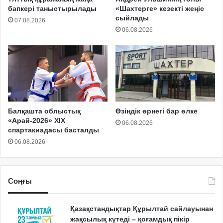
бапкері таныстырылады
«Шахтерге» кезекті жеңіс
сыйлады
07.08.2026
06.08.2026
Балқашта облыстық
Өзіндік өрнегі бар өлке
«Арай-2026» XIX
06.08.2026
спартакиадасы басталды
06.08.2026
Соңғы
Қазақстандықтар Құрылтай сайлауынан
жақсылық күтеді – қоғамдық пікір