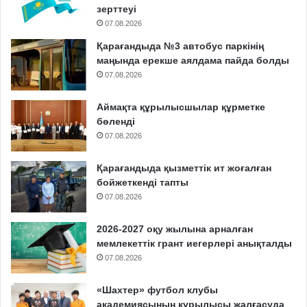
зерттеуі
07.08.2026
Қарағандыда №3 автобус паркінің
маңында ерекше аялдама пайда болды
07.08.2026
Аймақта құрылысшылар құрметке
бөленді
07.08.2026
Қарағандыда қызметтік ит жоғалған
бойжеткенді тапты
07.08.2026
2026-2027 оқу жылына арналған
мемлекеттік грант иегерлері анықталды
07.08.2026
«Шахтер» футбол клубы
академиясының құрылысы жалғасуда