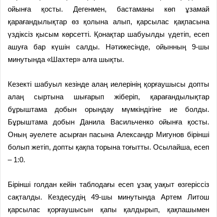
ойынға қосты. Дегенмен, бастаманы көп ұзамай
қарағандылықтар өз қолына алып, қарсылас қақпасына
үздіксіз қысым көрсетті. Қонақтар шабуылды үдетіп, есеп
ашуға бар күшін салды. Нәтижесінде, ойынның 9-шы
минутында «Шахтер» алға шықты.
Кезекті шабуыл кезінде алаң иелерінің қорғаушысы допты
алаң сыртына шығарып жіберіп, қарағандылықтар
бұрыштама добын орындау мүмкіндігіне ие болды.
Бұрыштама добын Данила Васильченко ойынға қосты.
Оның әуелете асырған пасына Александр Мигунов бірінші
болып жетіп, допты қақпа торына тоғытты. Осылайша, есеп
– 1:0.
Бірінші голдан кейін таблодағы есеп ұзақ уақыт өзгеріссіз
сақталды. Кездесудің 49-шы минутында Артем Литош
қарсылас қорғаушысын қапы қалдырып, қақпашымен