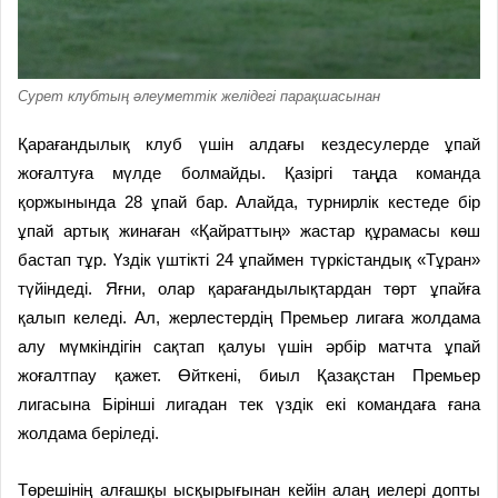
Сурет клубтың әлеуметтік желідегі парақшасынан
Қарағандылық клуб үшін алдағы кездесулерде ұпай
жоғалтуға мүлде болмайды. Қазіргі таңда команда
қоржынында 28 ұпай бар. Алайда, турнирлік кестеде бір
ұпай артық жинаған «Қайраттың» жастар құрамасы көш
бастап тұр. Үздік үштікті 24 ұпаймен түркістандық «Тұран»
түйіндеді. Яғни, олар қарағандылықтардан төрт ұпайға
қалып келеді. Ал, жерлес­тердің Премьер лигаға жолдама
алу мүмкіндігін сақтап қалуы үшін әрбір матчта ұпай
жоғалтпау қажет. Өйткені, биыл Қазақстан Премьер
лигасына Бірінші лигадан тек үздік екі командаға ғана
жолдама беріледі.
Төрешінің алғашқы ысқырығынан кейін алаң иелері допты