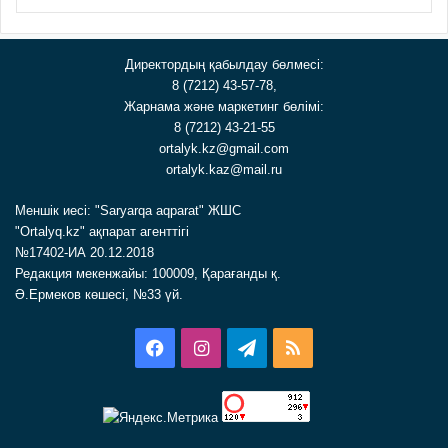
Директордың қабылдау бөлмесі:
8 (7212) 43-57-78,
Жарнама және маркетинг бөлімі:
8 (7212) 43-21-55
ortalyk.kz@gmail.com
ortalyk.kaz@mail.ru
Меншік иесі: "Saryarqa aqparat" ЖШС
"Ortalyq.kz" ақпарат агенттігі
№17402-ИА 20.12.2018
Редакция мекенжайы: 100009, Қарағанды қ.
Ә.Ермеков көшесі, №33 үй.
Facebook
Instagram
Telegram
RSS