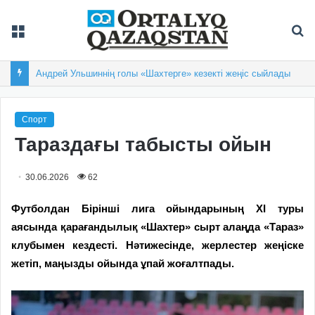
Мәзір
Із
Андрей Ульшиннің голы «Шахтерге» кезекті жеңіс сыйлады
Спорт
Тараздағы табысты ойын
30.06.2026
62
Футболдан Бірінші лига ойындарының ХІ туры
аясында қарағандылық «Шахтер» сырт алаңда «Тараз»
клубымен кездесті. Нәтижесінде, жерлестер жеңіске
жетіп, маңызды ойында ұпай жоғалтпады.