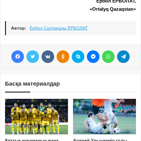
Ербол ЕРБОЛАТ,
«Ortalyq Qazaqstan»
Автор:
Ербол Сұлтанұлы ЕРБОЛАТ
Facebook
Twitter
VKontakte
Odnoklassniki
Skype
Messenger
WhatsApp
Telegram
Басқа материалдар
Ұлттық құраманың жаңа
Андрей Ульшиннің голы