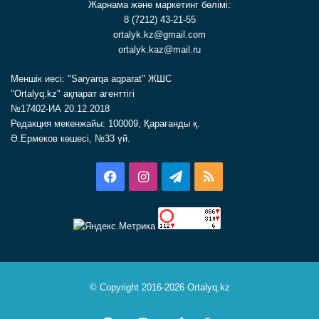
Жарнама және маркетинг бөлімі:
8 (7212) 43-21-55
ortalyk.kz@gmail.com
ortalyk.kaz@mail.ru
Меншік иесі: "Saryarqa aqparat" ЖШС
"Ortalyq.kz" ақпарат агенттігі
№17402-ИА 20.12.2018
Редакция мекенжайы: 100009, Қарағанды қ.
Ә.Ермеков көшесі, №33 үй.
Facebook
Instagram
Telegram
RSS
© Copyright 2016-2026 Ortalyq.kz