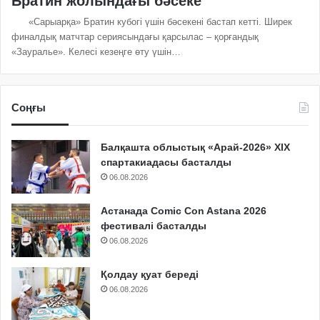
Братин жолындағы бәсеке
«Сарыарқа» Братин кубогі үшін бәсекені бастап кетті. Ширек
финалдық матчтар сериясындағы қарсылас – қорғандық
«Зауралье». Келесі кезеңге өту үшін…
Соңғы
Балқашта облыстық «Арай-2026» XIX
спартакиадасы басталды
06.08.2026
Астанада Comic Con Astana 2026
фестивалі басталды
06.08.2026
Қолдау қуат береді
06.08.2026