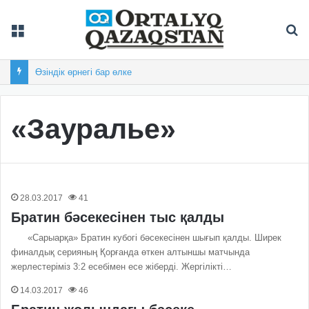
Мәзір
Із
Өзіндік өрнегі бар өлке
«Зауралье»
28.03.2017
41
Братин бәсекесінен тыс қалды
«Сарыарқа» Братин кубогі бәсекесінен шығып қалды. Ширек
финалдық серияның Қорғанда өткен алтыншы матчында
жерлестеріміз 3:2 есебімен есе жіберді. Жергілікті…
14.03.2017
46