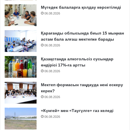
Мүгедек балаларға қолдау көрсетіледі
06.08.2026
Қарағанды облысында биыл 15 мыңнан
астам бала алғаш мектепке барады
06.08.2026
Қазақстанда алкогольсіз сусындар
өндірісі 17%-ға артты
06.08.2026
Мектеп формасын таңдауда нені ескеру
керек?
06.08.2026
«Күнгей» мен «Таугүлге» газ келеді
06.08.2026