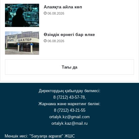
Алаяқта айла көп
06.08.2026
Өзіндік өрнегі бар өлке
06.08.2026
Тағы да
Директордың қабылдау бөлмесі:
8 (7212) 43-57-78,
Жарнама және маркетинг бөлімі:
8 (7212) 43-21-55
ortalyk.kz@gmail.com
ortalyk.kaz@mail.ru
Меншік иесі: "Saryarqa aqparat" ЖШС