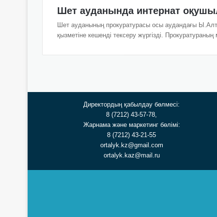
Шет ауданында интернат оқушы
Шет ауданының прокуратурасы осы аудандағы Ы.Алт
қызметіне кешенді тексеру жүргізді. Прокуратураның
Директордың қабылдау бөлмесі:
8 (7212) 43-57-78,
Жарнама және маркетинг бөлімі:
8 (7212) 43-21-55
ortalyk.kz@gmail.com
ortalyk.kaz@mail.ru