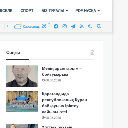
ӘСЕЛЕ
СПОРТ
БІЗ ТУРАЛЫ
PDF НҰСҚА
℃
26
Facebook
Instagram
Telegram
RSS
Switch
Іздеу
Қарағанды
skin
Соңғы
Менің арыстарым –
бойтұмарым
08.08.2026
Қарағандыда
республикалық Құран
байқауына іріктеу
сайысы өтті
08.08.2026
Ұлттық рухтың