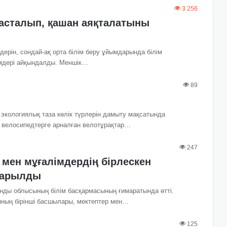
3 256
асталып, қашан аяқталатыны
ерін, сондай-ақ орта білім беру ұйымдарында білім
імдері айқындалды. Меншік…
89
экологиялық таза көлік түрлерін дамыту мақсатында
, велосипедтерге арналған велотұрақтар…
247
 мен мұғалімдердің бірлескен
ғарылды
ды ​​облысының білім басқармасының ғимаратында өтті.
ның бірінші басшылары, мектептер мен…
125