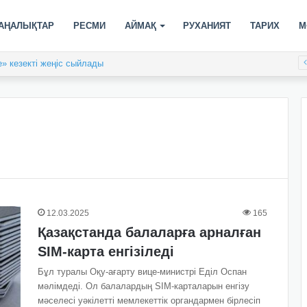
АҢАЛЫҚТАР
РЕСМИ
АЙМАҚ
РУХАНИЯТ
ТАРИХ
М
» кезекті жеңіс сыйлады
12.03.2025
165
Қазақстанда балаларға арналған
SIM-карта енгізіледі
Бұл туралы Оқу-ағарту вице-министрі Еділ Оспан
мәлімдеді. Ол балалардың SIM-карталарын енгізу
мәселесі уәкілетті мемлекеттік органдармен бірлесіп