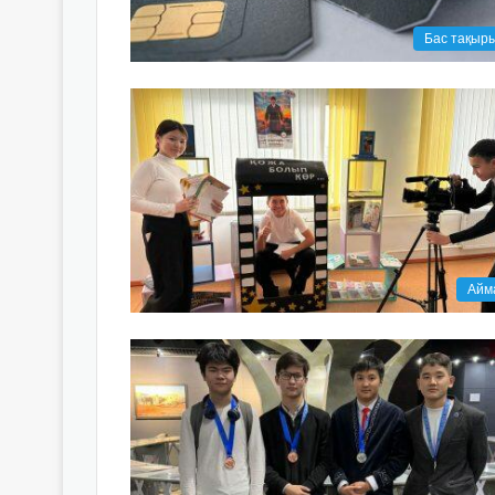
Бас тақыр
Айм