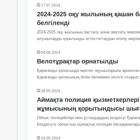
17.07.2024
2024-2025 оқу жылының қашан б
белгіленді
2024-2025 оқу жылының басталу және аяқталу мерзімд
алушыларды қорытынды аттестаттаудан өткізу мерз
04.06.2024
Велотұрақтар орнатылды
Қарағанды қаласында мектеп оқушыларына арналған 
Қарағанды қаласының білім бөлімімен келісе отырып
28.05.2024
Аймақта полиция қызметкерлері
жұмысының қорытындысы шы
Облыс полицейлері мен ұстаздардың кездесуі Қараған
Кездесуге облыстың аумақтық полиция басқармалары
14.05.2024