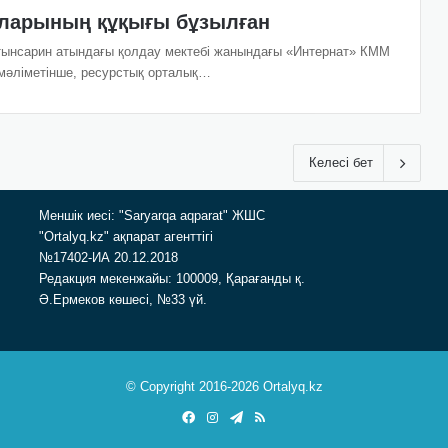
ларының құқығы бұзылған
ынсарин атындағы қолдау мектебі жанындағы «Интернат» КММ
 мәліметінше, ресурстық орталық…
Келесі бет
Меншік иесі: "Saryarqa aqparat" ЖШС
"Ortalyq.kz" ақпарат агенттігі
№17402-ИА 20.12.2018
Редакция мекенжайы: 100009, Қарағанды қ.
Ә.Ермеков көшесі, №33 үй.
© Copyright 2016-2026 Ortalyq.kz
Facebook
Instagram
Telegram
RSS