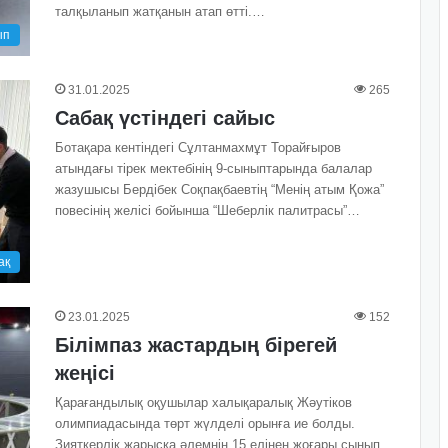
талқыланып жатқанын атап өтті.…
ып
31.01.2025
265
Сабақ үстіндегі сайыс
Ботақара кентіндегі Сұлтанмахмұт Торайғыров
атындағы тірек мектебінің 9-сыныптарында балалар
жазушысы Бердібек Соқпақбаевтің “Менің атым Қожа”
повесінің желісі бойынша “Шеберлік палитрасы”…
ақ
23.01.2025
152
Білімпаз жастардың бірегей
жеңісі
Қарағандылық оқу­­­­­шылар халықаралық Жәутіков
олимпиадасында төрт жүлделі орынға ие болды.
Зияткерлік жарысқа әлемнің 15 елінен жоғары сынып