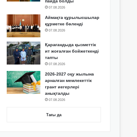
пайда болды
07.08.2026
Аймақта құрылысшылар
құрметке бөленді
07.08.2026
Қарағандыда қызметтік
ит жоғалған бойжеткенді
тапты
07.08.2026
2026-2027 оқу жылына
арналған мемлекеттік
грант иегерлері
анықталды
07.08.2026
Тағы да