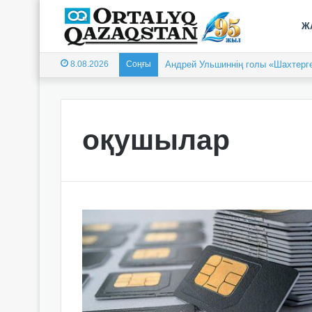
Ж
8.08.2026
Соңғы
Андрей Ульшиннің голы «Шахтерге
оқушылар