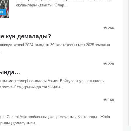
оқушылары қатысты. Олар…
ып
266
е күн демалады?
 каникул кезеңі 2024 жылдың 30-желтоқсаны мен 2025 жылдың
…
228
тында…
на қызметкерлері осындағы Ахмет Байтұрсынұлы атындағы
қа жеткен” тақырыбында тағлымды…
168
init Central Asia жобасының жаңа маусымы басталады. Жоба
 қорының қолдауымен…