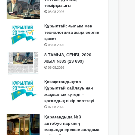
темірқазығы
08.08.2026
Құрылтай: ғылым мен
технологияға жаңа серпін
қажет
08.08.2026
8 ТАМЫЗ, СЕНБІ, 2026
ЖЫЛ №85 (23 699)
08.08.2026
Қазақстандықтар
Құрылтай сайлауынан
жақсылық күтеді –
қоғамдық пікір зерттеуі
07.08.2026
Қарағандыда №3
автобус паркінің
маңында ерекше аялдама