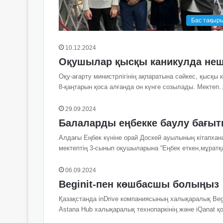
Бас тақыр
10.12.2024
Оқушылар қысқы каникулда неш
Оқу-ағарту министрлігінің ақпаратына сәйкес, қысқы
8-қаңтарын қоса алғанда он күнге созылады. Мектеп
29.09.2024
Балаларды еңбекке баулу бағы
Алдағы Еңбек күніне орай Доскей ауылының кітапха
мектептің 3-сынып оқушыларына “Еңбек еткен,мұрат
06.09.2024
Beginit-пен көшбасшы болыңыз
Қазақстанда inDrive компаниясының халықаралық Beg
Astana Hub халықаралық технопаркінің және iQanat