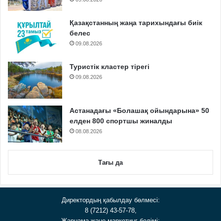
Қазақстанның жаңа тарихындағы биік
белес
09.08.2026
Туристік кластер тірегі
09.08.2026
Астанадағы «Болашақ ойындарына» 50
елден 800 спортшы жиналды
08.08.2026
Тағы да
Директордың қабылдау бөлмесі:
8 (7212) 43-57-78,
Жарнама және маркетинг бөлімі: