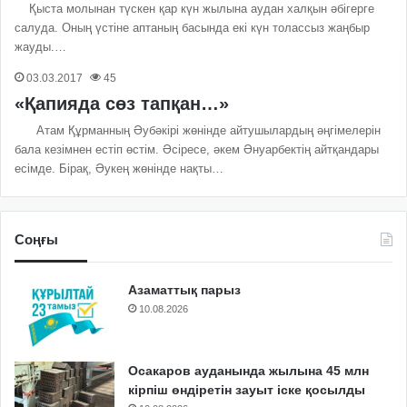
Қыста молынан түскен қар күн жылына аудан халқын әбігерге
салуда. Оның үстіне аптаның басында екі күн толассыз жаңбыр
жауды.…
03.03.2017
45
«Қапияда сөз тапқан…»
Атам Құрманның Әубәкірі жөнінде айтушылардың әңгімелерін
бала кезімнен естіп өстім. Әсіресе, әкем Әнуарбектің айтқандары
есімде. Бірақ, Әукең жөнінде нақты…
Соңғы
Азаматтық парыз
10.08.2026
Осакаров ауданында жылына 45 млн
кірпіш өндіретін зауыт іске қосылды