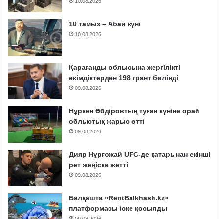
10.08.2026
10 тамыз – Абай күні
10.08.2026
Қарағанды облысына жергілікті
әкімдіктерден 198 грант бөлінді
09.08.2026
Нұркен Әбдіровтың туған күніне орай
облыстық жарыс өтті
09.08.2026
Дияр Нұрғожай UFC-де қатарынан екінші
рет жеңіске жетті
09.08.2026
Балқашта «RentBalkhash.kz»
платформасы іске қосылды
09.08.2026