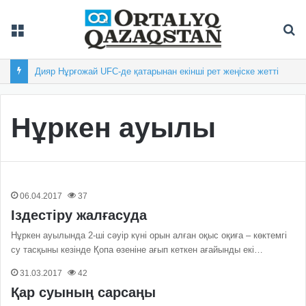
Мәзір
Із
Дияр Нұрғожай UFC-де қатарынан екінші рет жеңіске жетті
Нұркен ауылы
06.04.2017
37
Іздестіру жалғасуда
Нұркен ауылында 2-ші сәуір күні орын алған оқыс оқи­ға – көктемгі
су тасқыны кезінде Қопа өзеніне ағып кеткен ағайынды екі…
31.03.2017
42
Қар суының сарсаңы