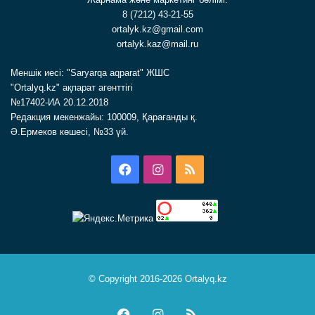
8 (7212) 43-21-55
ortalyk.kz@gmail.com
ortalyk.kaz@mail.ru
Меншік иесі: "Saryarqa aqparat" ЖШС
"Ortalyq.kz" ақпарат агенттігі
№17402-ИА 20.12.2018
Редакция мекенжайы: 100009, Қарағанды қ.
Ә.Ермеков көшесі, №33 үй.
Facebook
Instagram
RSS
© Copyright 2016-2026 Ortalyq.kz
Facebook
Instagram
RSS