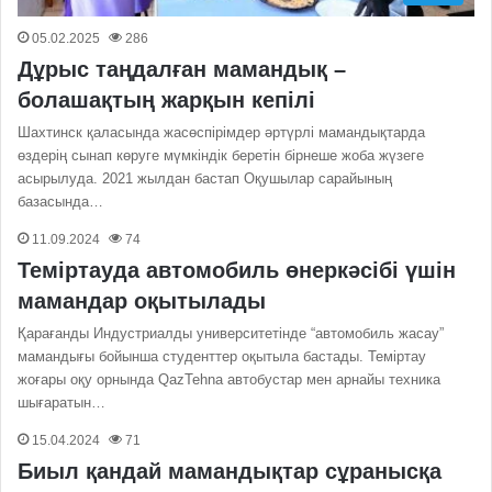
05.02.2025
286
Дұрыс таңдалған мамандық –
болашақтың жарқын кепілі
Шахтинск қаласында жасөспірімдер әртүрлі мамандықтарда
өздерің сынап көруге мүмкіндік беретін бірнеше жоба жүзеге
асырылуда. 2021 жылдан бастап Оқушылар сарайының
базасында…
11.09.2024
74
Теміртауда автомобиль өнеркәсібі үшін
мамандар оқытылады
Қарағанды Индустриалды университетінде “автомобиль жасау”
мамандығы бойынша студенттер оқытыла бастады. Теміртау
жоғары оқу орнында QazTehna автобустар мен арнайы техника
шығаратын…
15.04.2024
71
Биыл қандай мамандықтар сұранысқа