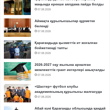
маңында ерекше аялдама пайда болды
07.08.2026
Аймақта құрылысшылар құрметке
бөленді
07.08.2026
Қарағандыда қызметтік ит жоғалған
бойжеткенді тапты
07.08.2026
2026-2027 оқу жылына арналған
мемлекеттік грант иегерлері анықталды
07.08.2026
«Шахтер» футбол клубы
академиясының құрылысы жалғасуда
07.08.2026
Абай күні Қарағанды облысында қандай