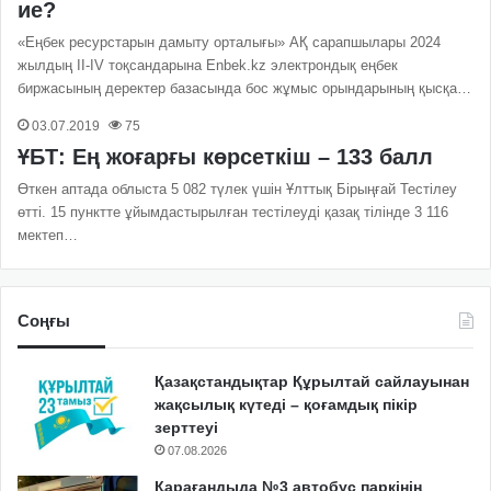
ие?
«Еңбек ресурстарын дамыту орталығы» АҚ сарапшылары 2024
жылдың II-IV тоқсандарына Enbek.kz электрондық еңбек
биржасының деректер базасында бос жұмыс орындарының қысқа…
03.07.2019
75
ҰБТ: Ең жоғарғы көрсеткіш – 133 балл
Өткен аптада облыста 5 082 түлек үшін Ұлттық Бірыңғай Тестілеу
өтті. 15 пунктте ұйымдастырылған тестілеуді қазақ тілінде 3 116
мектеп…
Соңғы
Қазақстандықтар Құрылтай сайлауынан
жақсылық күтеді – қоғамдық пікір
зерттеуі
07.08.2026
Қарағандыда №3 автобус паркінің