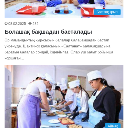
Бас тақырып
08.02.2025
282
Болашақ бақшадан басталады
Әр мамандықтың қыр-сырын балалар балабақшадан бастап
үйренуде. Шахтинск қаласының «Салтанат» балабақшасына
баратын балалар сондай, ізденімпаз. Олар үш бағыт бойынша
қоршаған…
Аймақ