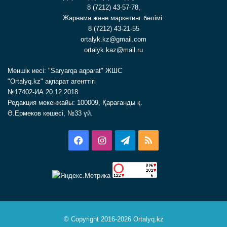
8 (7212) 43-57-78,
Жарнама және маркетинг бөлімі:
8 (7212) 43-21-55
ortalyk.kz@gmail.com
ortalyk.kaz@mail.ru
Меншік иесі: "Saryarqa aqparat" ЖШС
"Ortalyq.kz" ақпарат агенттігі
№17402-ИА 20.12.2018
Редакция мекенжайы: 100009, Қарағанды қ.
Ә.Ермеков көшесі, №33 үй.
Facebook
Instagram
Telegram
RSS
© Copyright 2016-2026 Ortalyq.kz