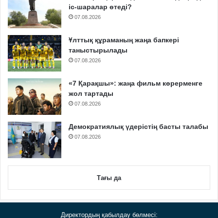
іс-шаралар өтеді?
07.08.2026
Ұлттық құраманың жаңа бапкері
таныстырылады
07.08.2026
«7 Қарақшы»: жаңа фильм көрерменге
жол тартады
07.08.2026
Демократиялық үдерістің басты талабы
07.08.2026
Тағы да
Директордың қабылдау бөлмесі: