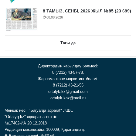
8 ТАМЫЗ, СЕНБІ, 2026 ЖЫЛ №85 (23 699)
08.08.2026
Тағы да
Директордың қабылдау бөлмесі:
8 (7212) 43-57-78,
Жарнама және маркетинг бөлімі:
8 (7212) 43-21-55
ortalyk.kz@gmail.com
ortalyk.kaz@mail.ru
Меншік иесі: "Saryarqa aqparat" ЖШС
"Ortalyq.kz" ақпарат агенттігі
№17402-ИА 20.12.2018
Редакция мекенжайы: 100009, Қарағанды қ.
Ә.Ермеков көшесі, №33 үй.