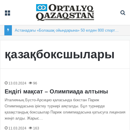
Мәзір
Із
Астанадағы «Болашақ ойындарына» 50 елден 800 спортшы жиналды
қазақбоксшылары
13.03.2024
96
Ендігі мақсат – Олимпиада алтыны
Италияның Бусто-Арсицио қаласында бокстан Париж
Олимпиадасына іріктеу турнирі аяқталды. Бұл турнирде
қазақстандық боксшылар Париж олимпиадасына қатысуға лицензия
жеңіп алды. Жарыс…
11.03.2024
163