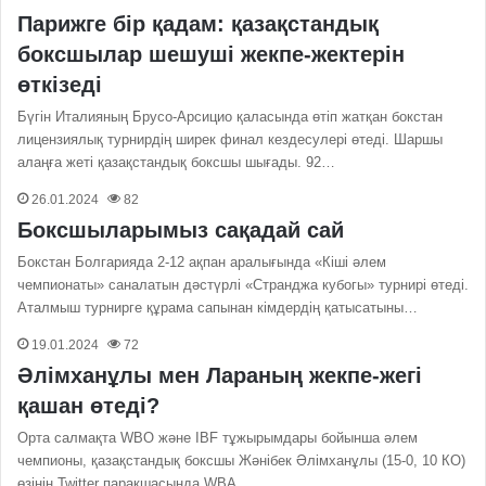
Парижге бір қадам: қазақстандық
боксшылар шешуші жекпе-жектерін
өткізеді
Бүгін Италияның Брусо-Арсицио қаласында өтіп жатқан бокстан
лицензиялық турнирдің ширек финал кездесулері өтеді. Шаршы
алаңға жеті қазақстандық боксшы шығады. 92…
26.01.2024
82
Боксшыларымыз сақадай сай
Бокстан Болгарияда 2-12 ақпан аралығында «Кіші әлем
чемпионаты» саналатын дәстүрлі «Странджа кубогы» турнирі өтеді.
Аталмыш турнирге құрама сапынан кімдердің қатысатыны…
19.01.2024
72
Әлімханұлы мен Лараның жекпе-жегі
қашан өтеді?
Орта салмақта WBO және IBF тұжырымдары бойынша әлем
чемпионы, қазақстандық боксшы Жәнібек Әлімханұлы (15-0, 10 КО)
өзінің Twitter парақшасында WBA…