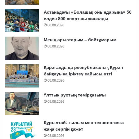
Астанадағы «Болашақ ойындарына» 50
елден 800 спортшы жиналды
08.08.2026
Менің арыстарым – бойтұмарым
08.08.2026
Қарағандыда республикалық Құран
байқауына іріктеу сайысы өтті
08.08.2026
Ұлттық рухтың темірқазығы
08.08.2026
Құрылтай: ғылым мен технологияға
жаңа серпін қажет
08.08.2026