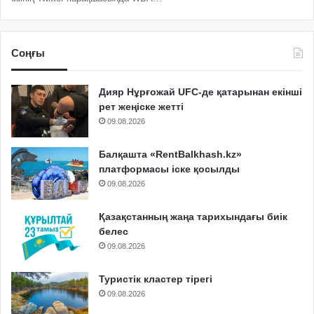
Соңғы
Дияр Нұрғожай UFC-де қатарынан екінші
рет жеңіске жетті
09.08.2026
Балқашта «RentBalkhash.kz»
платформасы іске қосылды
09.08.2026
Қазақстанның жаңа тарихындағы биік
белес
09.08.2026
Туристік кластер тірегі
09.08.2026