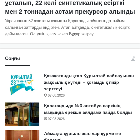
ұсталып, 22 келі синтетикалық есірткі
мен 2 тоннадан астам прекурсор алынды
Украинаның 52 жастағы азаматы Қарағанды облысында тыйым
салынған заттарды өндірген. Атап айтқанда, синтетикалық есірткі
дайындаған. Ол үшін қылмыскер Бұқар жырау…
Соңғы
Қазақстандықтар Құрылтай сайлауынан
жақсылық күтеді – қоғамдық пікір
зерттеуі
07.08.2026
Қарағандыда №3 автобус паркінің
маңында ерекше аялдама пайда болды
07.08.2026
Аймақта құрылысшылар құрметке
бөленді