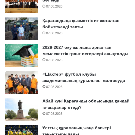
07.08.2026
Қарағандыда қызметтік ит жоғалған
бойжеткенді тапты
07.08.2026
2026-2027 оқу жылына арналған
мемлекеттік грант иегерлері анықталды
07.08.2026
«Шахтер» футбол клубы
академиясының құрылысы жалғасуда
07.08.2026
Абай күні Қарағанды облысында қандай
іс-шаралар өтеді?
07.08.2026
Ұлттық құраманың жаңа бапкері
таныстырылады