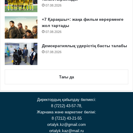
07.08.2026
«7 Қарақшы»: жаңа фильм көрерменге
жол тартады
07.08.2026
Демократиялық үдерістің басты талабы
07.08.2026
Тағы да
Директордың қабылдау бөлмесі:
8 (7212) 43-57-78,
Жарнама және маркетинг бөлімі:
8 (7212) 43-21-55
ortalyk.kz@gmail.com
ortalyk.kaz@mail.ru