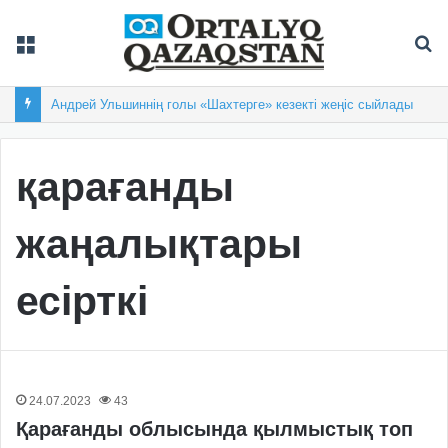
Мәзір
Із
Андрей Ульшиннің голы «Шахтерге» кезекті жеңіс сыйлады
қарағанды
жаңалықтары
есірткі
24.07.2023
43
Қарағанды облысында қылмыстық топ