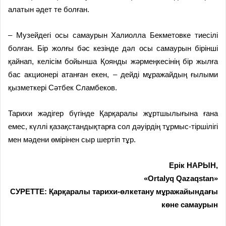
алатын әдет те болған.
– Музейдегі осы самаурын Халиолла Бекметовке тиесілі
болған. Бір жолғы бәс кезінде дәл осы самаурын бірінші
қайнап, келісім бойынша Қоянды жәрмеңкесінің бір жылға
бас акционері атанған екен, – дейді мұражайдың ғылыми
қызметкері Сәтбек Сламбеков.
Тарихи жәдігер бүгінде Қарқаралы жұртшылығына ғана
емес, күллі қазақстандықтарға сол дәуірдің тұрмыс-тіршілігі
мен мәдени өмірінен сыр шертіп тұр.
Ерік НАРЫН,
«Ortalyq Qazaqstan»
СУРЕТТЕ: Қарқаралы тарихи-өлкетану мұражайындағы
көне самаурын