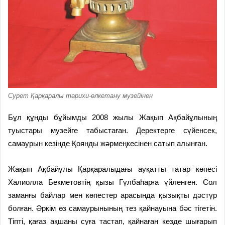
Сурет Қарқаралы тарихи-өлкетану музейінен
Бұл құнды бұйымды 2008 жылы Жақып Ақбайұлының
туыстары музейге табыстаған. Деректерге сүйенсек,
самаурын кезінде Қоянды жәрмеңкесінен сатып алынған.
Жақып Ақбайұлы Қарқаралыдағы ауқатты татар көпесі
Халиолла Бекметовтің қызы Гүлбаһарға үйленген. Сол
заманғы байлар мен көпестер арасында қызықты дәстүр
болған. Әркім өз самаурынының тез қайнауына бәс тігетін.
Тіпті, қағаз ақшаны суға тастап, қайнаған кезде шығарып