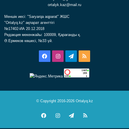
ortalyk.kaz@mail.ru
Меншік иесі: "Saryarqa aqparat" ЖШС
"Ortalyq.kz" ақпарат агенттігі
№17402-ИА 20.12.2018
Редакция мекенжайы: 100009, Қарағанды қ.
Ә.Ермеков көшесі, №33 үй.
Facebook
Instagram
Telegram
RSS
© Copyright 2016-2026 Ortalyq.kz
Facebook
Instagram
Telegram
RSS