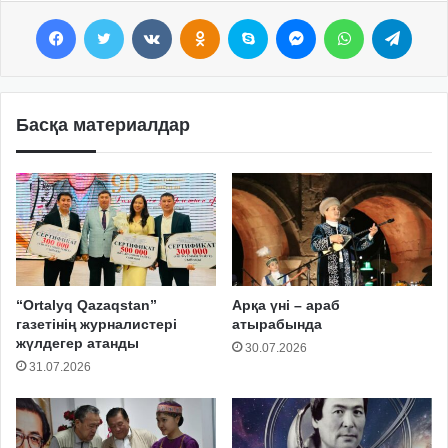
Facebook
Twitter
VKontakte
Odnoklassniki
Skype
Messenger
WhatsApp
Telegram
Басқа материалдар
“Ortalyq Qazaqstan”
Арқа үні – араб
газетінің журналистері
атырабында
жүлдегер атанды
30.07.2026
31.07.2026