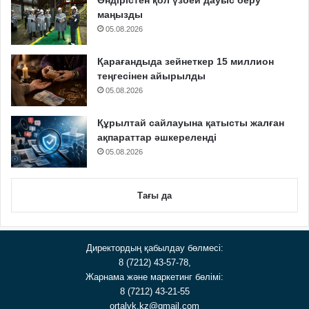
маңызды
05.08.2026
Қарағандыда зейнеткер 15 миллион
теңгесінен айырылды
05.08.2026
Құрылтай сайлауына қатысты жалған
ақпараттар әшкереленді
05.08.2026
Тағы да
Директордың қабылдау бөлмесі:
8 (7212) 43-57-78,
Жарнама және маркетинг бөлімі:
8 (7212) 43-21-55
ortalyk.kz@gmail.com