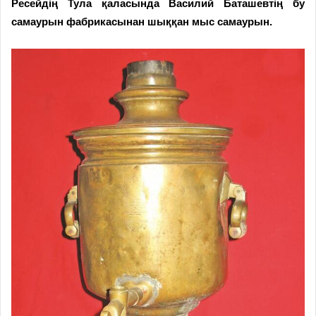
Ресейдің Тула қаласында Василий Баташевтің бу
самаурын фабрикасынан шыққан мыс самаурын.