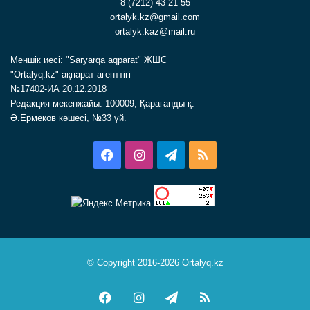
8 (7212) 43-21-55
ortalyk.kz@gmail.com
ortalyk.kaz@mail.ru
Меншік иесі: "Saryarqa aqparat" ЖШС
"Ortalyq.kz" ақпарат агенттігі
№17402-ИА 20.12.2018
Редакция мекенжайы: 100009, Қарағанды қ.
Ә.Ермеков көшесі, №33 үй.
Facebook
Instagram
Telegram
RSS
© Copyright 2016-2026 Ortalyq.kz
Facebook
Instagram
Telegram
RSS