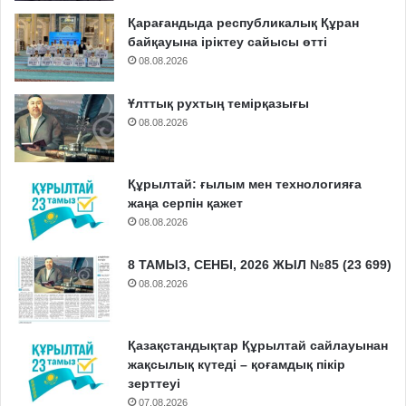
Қарағандыда республикалық Құран
байқауына іріктеу сайысы өтті
08.08.2026
Ұлттық рухтың темірқазығы
08.08.2026
Құрылтай: ғылым мен технологияға
жаңа серпін қажет
08.08.2026
8 ТАМЫЗ, СЕНБІ, 2026 ЖЫЛ №85 (23 699)
08.08.2026
Қазақстандықтар Құрылтай сайлауынан
жақсылық күтеді – қоғамдық пікір
зерттеуі
07.08.2026