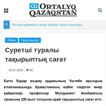
Мәзір
Із
Ұлттық құраманың жаңа бапкері таныстырылады
Аймақ
Бұқар жырау
Суретші туралы
тақырыптық сағат
30.07.2025
60
Бүгін Бұқар жырау ауданының Үштөбе ауылдық
кітапханасында Қазақстанның еңбек сіңірген өнер
қайраткері, профессор Молдахмет Кенбаевтың
туғанына 100 жыл толуына орай тақырыптық сағат өтті.