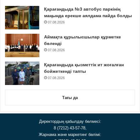
Қарағандыда №3 автобус паркінің
маңында ерекше аялдама пайда болды
07.08.2026
Аймақта құрылысшылар құрметке
бөленді
07.08.2026
Қарағандыда қызметтік ит жоғалған
бойжеткенді тапты
07.08.2026
Тағы да
Директордың қабылдау бөлмесі:
8 (7212) 43-57-78,
Жарнама және маркетинг бөлімі: