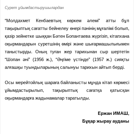
Сурет ұйымдастырушылардан
“Молдахмет Кенбаевтың көркем әлемі” атты бұл
тақырыптық сағатты бейнелеу өнері пәнінің мұғалімі болып,
қазір зейнетке шыққан Бәтен Бопантаева жүргізіп, кітапхана
оқырмандарын суретшінің өмірі және шығармашылығымен
таныстырды. Оның туған жер тарихынан сыр шертетін
“Шопан әні” (1956 ж.), “Әңгіме үстінде” (1957 ж.) сияқты
алғашқы туындыларының салынуы тарихын айтып берді.
Осы мерейтойлық шараға байланысты мұнда кітап көрмесі
ұйымдастырылып, тақырыптық сағатқа қатысқан
оқырмандарға жадынамалар таратылды.
Ержан ИМАШ,
Бұқар жырау ауданы