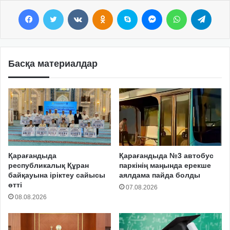
Facebook
Twitter
VKontakte
Odnoklassniki
Skype
Messenger
WhatsApp
Telegram
Басқа материалдар
Қарағандыда
Қарағандыда №3 автобус
республикалық Құран
паркінің маңында ерекше
байқауына іріктеу сайысы
аялдама пайда болды
өтті
07.08.2026
08.08.2026