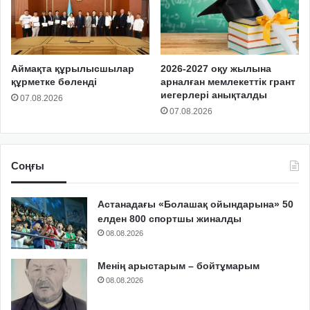
Аймақта құрылысшылар
2026-2027 оқу жылына
құрметке бөленді
арналған мемлекеттік грант
иегерлері анықталды
07.08.2026
07.08.2026
Соңғы
Астанадағы «Болашақ ойындарына» 50
елден 800 спортшы жиналды
08.08.2026
Менің арыстарым – бойтұмарым
08.08.2026