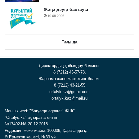
Жаңа дәуір бастауы
10.08.2026
Тағы да
Директордың қабылдау бөлмесі:
8 (7212) 43-57-78,
Жарнама және маркетинг бөлімі:
8 (7212) 43-21-55
ortalyk.kz@gmail.com
ortalyk.kaz@mail.ru
Меншік иесі: "Saryarqa aqparat" ЖШС
"Ortalyq.kz" ақпарат агенттігі
№17402-ИА 20.12.2018
Редакция мекенжайы: 100009, Қарағанды қ.
Ә.Ермеков көшесі, №33 үй.