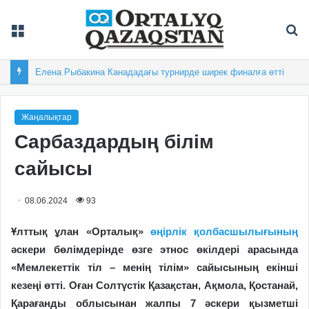
Мәзір
Із
Елена Рыбакина Канададағы турнирде ширек финалға өтті
Жаңалықтар
Сарбаздардың білім
сайысы
08.06.2024
93
Ұлттық ұлан «Орталық»
өңірлік қолбасшылығының
әскери бөлімдерінде өзге этнос өкілдері арасында
«Мемлекеттік тіл – менің тілім» сайысының екінші
кезеңі өтті. Оған Солтүстік Қазақстан, Ақмола, Қостанай,
Қарағанды облысынан жалпы 7 әскери қызметші