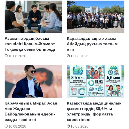
Азаматтардың басым
Қарағандылықтар хакім
көпшілігі Қасым-Жомарт
Абайдың рухына тағзым
Тоқаевқа сенім білдіреді
етті
10.08.2026
10.08.2026
Қарағандыда Мирас Асан
Қазақстанда медициналық
мен Жадыра
қызметтердің 88,6%-ы
Байбұланованың әдеби-
электронды форматта
сазды кеші өтті
көрсетіледі
10.08.2026
10.08.2026