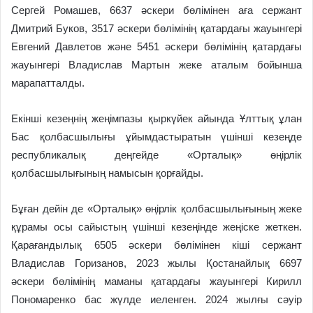
Сергей Ромашев, 6637 әскери бөлімінен аға сержант
Дмитрий Буков, 3517 әскери бөлімінің қатардағы жауынгері
Евгений Давлетов және 5451 әскери бөлімінің қатардағы
жауынгері Владислав Мартын жеке аталым бойынша
марапатталды.
Екінші кезеңнің жеңімпазы қыркүйек айында Ұлттық ұлан
Бас қолбасшылығы ұйымдастыратын үшінші кезеңде
республикалық деңгейде «Орталық» өңірлік
қолбасшылығының намысын қорғайды.
Бұған дейін де «Орталық» өңірлік қолбасшылығының жеке
құрамы осы сайыстың үшінші кезеңінде жеңіске жеткен.
Қарағандылық 6505 әскери бөлімінен кіші сержант
Владислав Горизанов, 2023 жылы Қостанайлық 6697
әскери бөлімінің маманы қатардағы жауынгері Кирилл
Пономаренко бас жүлде иеленген. 2024 жылғы сәуір