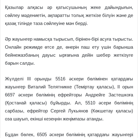
Қазылар алқасы әр қатысушының жеке дайындығын,
сөйлеу мәдениетін, ақпаратты толық жеткізе білуін және де
қазақ тілінде таза сөйлеуіне мән берді.
Әр жауынгер намысқа тырысып, бірінен-бірі асуға тырысты.
Онлайн режимде өтсе де, өнерін паш ету үшін барынша
бейнежазбаның дауыс ырғағына дейін шебер жеткізуге
барын салды.
Жүлделі III орынды 5516 әскери бөлімінен қатардағы
жауынгер Виталий Телятникке (Теміртау қаласы), II орын
6697 әскери бөлімінің ефрейторы Андрейге Застешкоға
(Қостанай қаласы) бұйырды. Ал, 5510 әсери бөлімінің
сарбазы, ефрейтор Сергей Лукьянов (Көкшетау қаласы)
оза шауып, екінші кезеңнін жеңімпазы атанды.
Бұдан бөлек, 6505 әскери бөлімінің қатардағы жауынгері