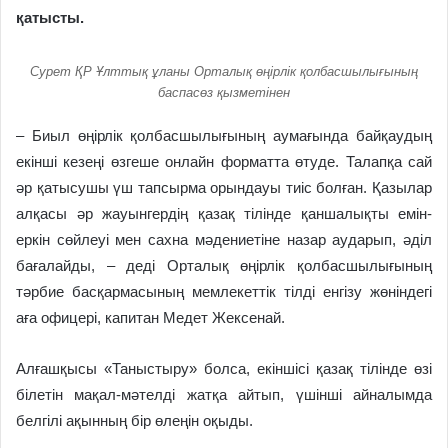
қатысты.
Сурет ҚР Ұлттық ұланы Орталық өңірлік қолбасшылығының
баспасөз қызметінен
– Биыл өңірлік қолбасшылығының аумағында байқау­дың
екінші кезеңі өзгеше онлайн форматта өтуде. Талапқа сай
әр қатысушы үш тапсырма орындауы тиіс болған. Қазылар
алқасы әр жауынгердің қазақ тілінде қаншалықты емін-
еркін сөйлеуі мен сахна мәдениетіне назар аударып, әділ
бағалайды, – деді Орталық өңірлік қолбасшылығының
тәрбие басқармасының мемлекеттік тілді енгізу жөніндегі
аға офицері, капитан Медет Жексенай.
Алғашқысы «Таныстыру» болса, екіншісі қазақ тілінде өзі
білетін мақал-мәтелді жатқа айтып, үшінші айналымда
белгілі ақынның бір өлеңін оқыды.