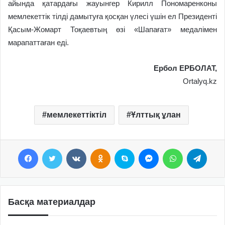
айында қатардағы жауынгер Кирилл Пономаренконы
мемлекеттік тілді дамытуға қосқан үлесі үшін ел Президенті
Қасым-Жомарт Тоқаевтың өзі «Шапағат» медалімен
марапаттаған еді.
Ербол ЕРБОЛАТ,
Ortalyq.kz
мемлекеттіктіл
Ұлттық ұлан
Facebook
Twitter
VKontakte
Odnoklassniki
Skype
Messenger
WhatsApp
Telegram
Басқа материалдар