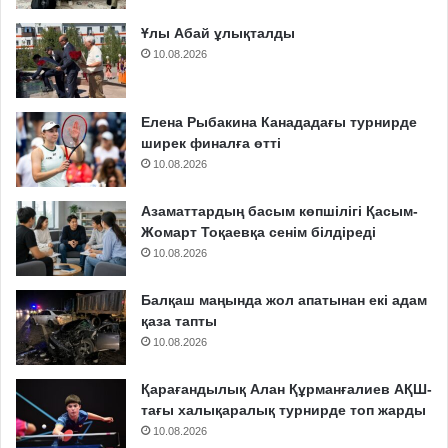
Ұлы Абай ұлықталды
10.08.2026
Елена Рыбакина Канададағы турнирде
ширек финалға өтті
10.08.2026
Азаматтардың басым көпшілігі Қасым-
Жомарт Тоқаевқа сенім білдіреді
10.08.2026
Балқаш маңында жол апатынан екі адам
қаза тапты
10.08.2026
Қарағандылық Алан Құрманғалиев АҚШ-
тағы халықаралық турнирде топ жарды
10.08.2026