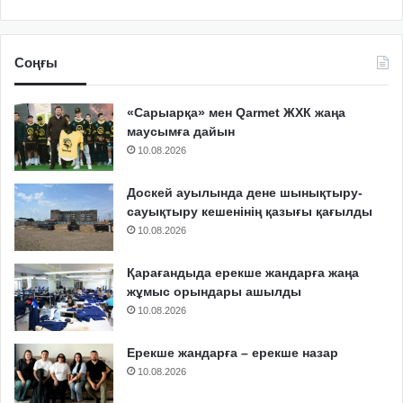
Соңғы
«Сарыарқа» мен Qarmet ЖХК жаңа
маусымға дайын
10.08.2026
Доскей ауылында дене шынықтыру-
сауықтыру кешенінің қазығы қағылды
10.08.2026
Қарағандыда ерекше жандарға жаңа
жұмыс орындары ашылды
10.08.2026
Ерекше жандарға – ерекше назар
10.08.2026