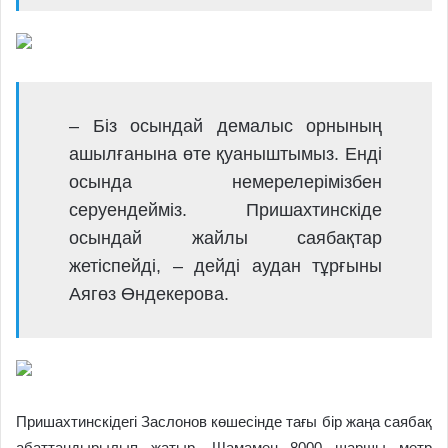
– Біз осындай демалыс орнының
ашылғанына өте қуаныштымыз. Енді
осында немерелерімізбен
серуендейміз. Пришахтинскіде
осындай жайлы саябақтар
жетіспейді, – дейді аудан тұрғыны
Аягөз Өндекерова.
Пришахтинскідегі Заслонов көшесінде тағы бір жаңа саябақ
абаттандырылып жатыр. Шамамен 8000 шаршы метр