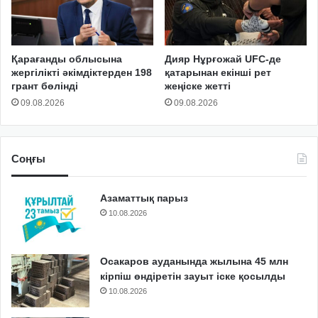
Қарағанды облысына
Дияр Нұрғожай UFC-де
жергілікті әкімдіктерден 198
қатарынан екінші рет
грант бөлінді
жеңіске жетті
09.08.2026
09.08.2026
Соңғы
Азаматтық парыз
10.08.2026
Осакаров ауданында жылына 45 млн
кірпіш өндіретін зауыт іске қосылды
10.08.2026