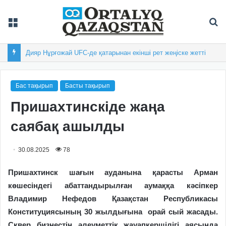
Мәзір
Із
Дияр Нұрғожай UFC-де қатарынан екінші рет жеңіске жетті
Бас тақырып
Басты тақырып
Пришахтинскіде жаңа
саябақ ашылды
30.08.2025
78
Пришахтинск шағын ауданына қарасты Арман
көшесіндегі абаттандырылған аумаққа кәсіпкер
Владимир Нефедов Қазақстан Республикасы
Конституциясының 30 жылдығына орай сый жасады.
Сквер бизнестің әлеуметтік жауапкершілігі аясында