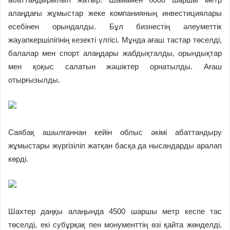
алаңдағы жұмыстар жеке компанияның инвестициялары
есебінен орындалды. Бұл бизнестің әлеуметтік
жауапкершілігінің кезекті үлгісі. Мұнда ағаш тастар төселді,
балалар мен спорт алаңдары жабдықталды, орындықтар
мен қоқыс салатын жәшіктер орнатылды. Ағаш
отырғызылды.
Саябақ ашылғаннан кейін облыс әкімі абаттандыру
жұмыстары жүргізіліп жатқан басқа да нысандарды аралап
көрді.
Шахтер даңқы алаңында 4500 шаршы метр кеспе тас
төселді, екі субұрқақ пен монументтің өзі қайта жөнделді,