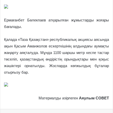
Ермағанбет Бөлекпаев атқарылған жұмыстарды жоғары
бағалады.
Қалада «Таза Қазақстан» республикалық акциясы аясында
ақын Қасым Аманжолов ескерткішінің алдындағы аумақты
жаңарту аяқталуда. Мұнда 1100 шаршы метр кеспе тастар
төселіп, қазақстандық өндірістің орындықтары мен қоқыс
жәшіктері орнатылды. Жоспарда көпжылдық бұталар
отырғызу бар.
Материалды әзірлеген
Аяулым СОВЕТ