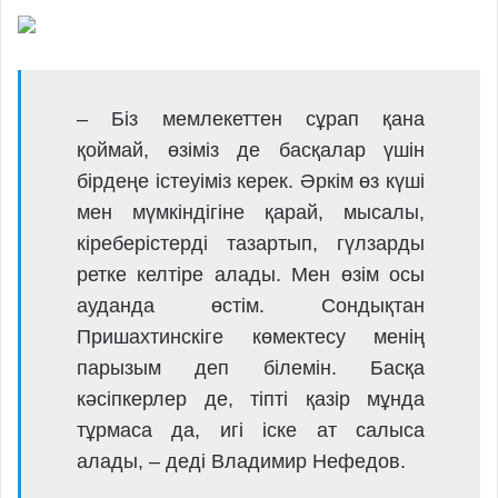
– Біз мемлекеттен сұрап қана
қоймай, өзіміз де басқалар үшін
бірдеңе істеуіміз керек. Әркім өз күші
мен мүмкіндігіне қарай, мысалы,
кіреберістерді тазартып, гүлзарды
ретке келтіре алады. Мен өзім осы
ауданда өстім. Сондықтан
Пришахтинскіге көмектесу менің
парызым деп білемін. Басқа
кәсіпкерлер де, тіпті қазір мұнда
тұрмаса да, игі іске ат салыса
алады, – деді Владимир Нефедов.