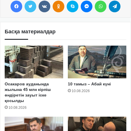
Facebook
Twitter
VKontakte
Odnoklassniki
Skype
Messenger
WhatsApp
Telegram
Басқа материалдар
Осакаров ауданында
10 тамыз – Абай күні
жылына 45 млн кірпіш
10.08.2026
өндіретін зауыт іске
қосылды
10.08.2026