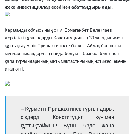
жеке инвестициялар есебінен абаттандырылды.
Қарағанды облысының әкімі Ермағанбет Бөлекпаев
жергілікті тұрғындарды Конституцияның 30 жылдығымен
құттықтау үшін Пришахтинскіге барды. Аймақ басшысы
мұндай нысандардың пайда болуы – бизнес, билік пен
қала тұрғындарының ынтымақтастығының нәтижесі екенін
атап өтті.
– Құрметті Пришахтинск тұрғындары,
сіздерді Конституция күнімен
құттықтаймын! Бүгін бізде жаңа
саябақ ашылды. Бұл Владимир