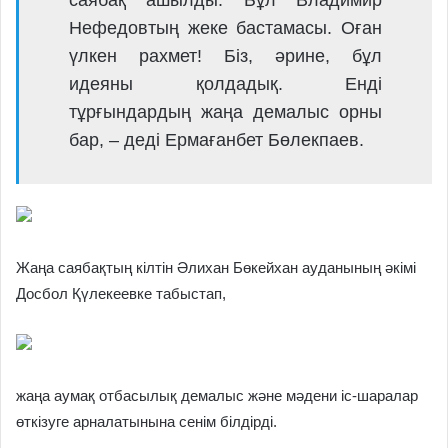
Нефедовтың жеке бастамасы. Оған
үлкен рахмет! Біз, әрине, бұл
идеяны қолдадық. Енді
тұрғындардың жаңа демалыс орны
бар, – деді Ермағанбет Бөлекпаев.
Жаңа саябақтың кілтін Әлихан Бөкейхан ауданының әкімі
Досбол Қүлекеевке табыстап,
жаңа аумақ отбасылық демалыс және мәдени іс-шаралар
өткізуге арналатынына сенім білдірді.