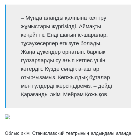
– Мұнда алаңды қалпына келтіру
жұмыстары жүргізілді. Аймақты
кеңейттік. Енді шағын іс-шаралар,
тұсаукесерлер өткізуге болады.
Жаңа дүкендер орнатып, барлық
гүлзарларды су ағып кетпес үшін
көтердік. Күзде сәндік ағаштар
отырғызамыз. Көпжылдық бұталар
мен гүлдерді жерсіндіреміз, – дейді
Қарағанды әкімі Мейрам Қожықов.
Облыс әкімі Станиславский театрының алдындағы алаңда