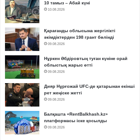
10 тамыз – Абай күні
10.08.2026
Қарағанды облысына жергілікті
әкімдіктерден 198 грант бөлінді
09.08.2026
Нұркен Әбдіровтың туған күніне орай
облыстық жарыс өтті
09.08.2026
Дияр Нұрғожай UFC-де қатарынан екінші
рет жеңіске жетті
09.08.2026
Балқашта «RentBalkhash.kz»
платформасы іске қосылды
09.08.2026