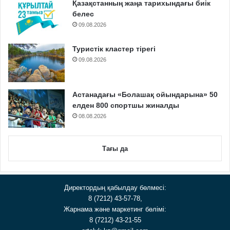
Қазақстанның жаңа тарихындағы биік
белес
09.08.2026
Туристік кластер тірегі
09.08.2026
Астанадағы «Болашақ ойындарына» 50
елден 800 спортшы жиналды
08.08.2026
Тағы да
Директордың қабылдау бөлмесі:
8 (7212) 43-57-78,
Жарнама және маркетинг бөлімі:
8 (7212) 43-21-55