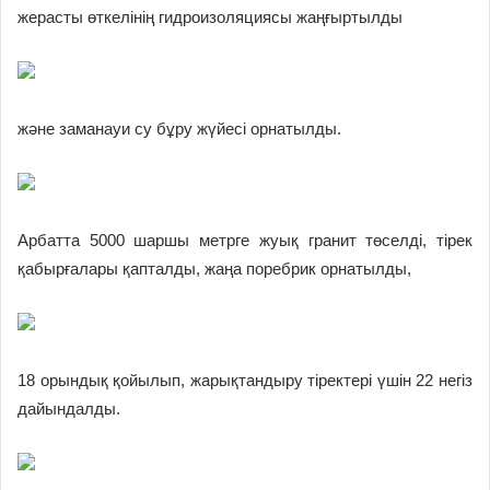
жерасты өткелінің гидроизоляциясы жаңғыртылды
және заманауи су бұру жүйесі орнатылды.
Арбатта 5000 шаршы метрге жуық гранит төселді, тірек
қабырғалары қапталды, жаңа поребрик орнатылды,
18 орындық қойылып, жарықтандыру тіректері үшін 22 негіз
дайындалды.