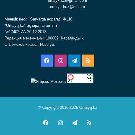
ortalyk.kz@gmail.com
ortalyk.kaz@mail.ru
Меншік иесі: "Saryarqa aqparat" ЖШС
"Ortalyq.kz" ақпарат агенттігі
№17402-ИА 20.12.2018
Редакция мекенжайы: 100009, Қарағанды қ.
Ә.Ермеков көшесі, №33 үй.
Facebook
Instagram
Telegram
RSS
© Copyright 2016-2026 Ortalyq.kz
Facebook
Instagram
Telegram
RSS