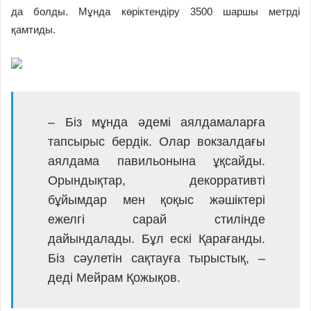
да болды. Мұнда көріктендіру 3500 шаршы метрді
қамтиды.
– Біз мұнда әдемі аялдамаларға
тапсырыс бердік. Олар вокзалдағы
аялдама павильонына ұқсайды.
Орындықтар, декорративті
бұйымдар мен қоқыс жәшіктері
ежелгі сарай стилінде
дайындалады. Бұл ескі Қарағанды.
Біз сәулетін сақтауға тырыстық, –
деді Мейрам Қожықов.