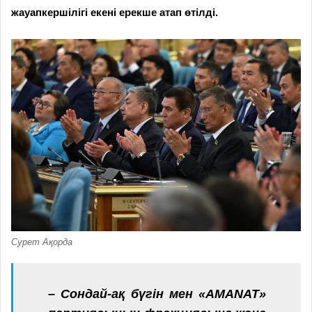
жауапкершілігі екені ерекше атап өтілді.
Сурет Ақорда
– Сондай-ақ бүгін мен «AMANAT»