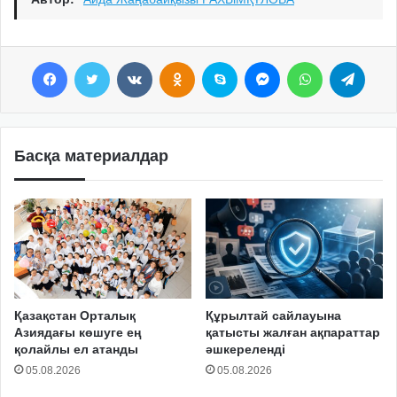
Facebook
Twitter
VKontakte
Odnoklassniki
Skype
Messenger
WhatsApp
Telegram
Басқа материалдар
Қазақстан Орталық
Құрылтай сайлауына
Азиядағы көшуге ең
қатысты жалған ақпараттар
қолайлы ел атанды
әшкереленді
05.08.2026
05.08.2026