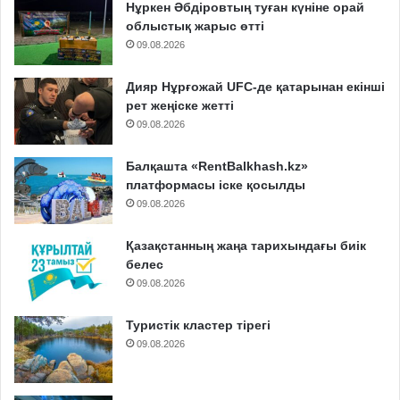
Нұркен Әбдіровтың туған күніне орай
облыстық жарыс өтті
09.08.2026
Дияр Нұрғожай UFC-де қатарынан екінші
рет жеңіске жетті
09.08.2026
Балқашта «RentBalkhash.kz»
платформасы іске қосылды
09.08.2026
Қазақстанның жаңа тарихындағы биік
белес
09.08.2026
Туристік кластер тірегі
09.08.2026