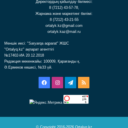
Директордың қабылдау бөлмесі:
8 (7212) 43-57-78,
Жарнама және маркетинг бөлімі:
8 (7212) 43-21-55
ortalyk.kz@gmail.com
ortalyk.kaz@mail.ru
Меншік иесі: "Saryarqa aqparat" ЖШС
"Ortalyq.kz" ақпарат агенттігі
№17402-ИА 20.12.2018
Редакция мекенжайы: 100009, Қарағанды қ.
Ә.Ермеков көшесі, №33 үй.
Facebook
Instagram
Telegram
RSS
© Copyright 2016-2026 Ortalyq.kz