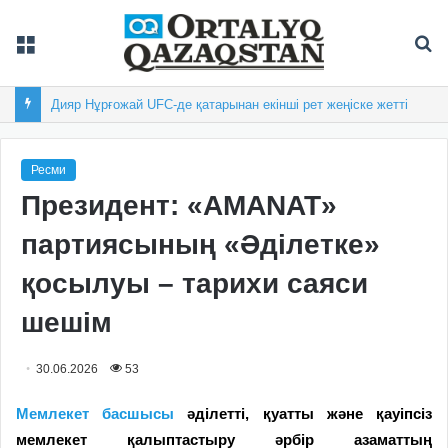
Мәзір
Із
Дияр Нұрғожай UFC-де қатарынан екінші рет жеңіске жетті
Ресми
Президент: «AMANAT»
партиясының «Әділетке»
қосылуы – тарихи саяси
шешім
30.06.2026
53
Мемлекет басшысы
әділетті, қуатты және қауіпсіз
мемлекет қалыптастыру әрбір азаматтың