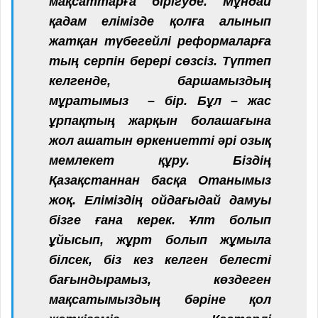
мақсаттарға бірігуде. Мұндай
қадам елімізде қолға алынып
жатқан түбегейлі реформаларға
тың серпін берері сөзсіз.
Түптеп
келгенде, баршамыздың
мұратымыз – бір. Бұл – жас
ұрпақтың жарқын болашағына
жол ашатын өркениетті әрі озық
мемлекет құру.
Біздің
Қазақстаннан басқа Отанымыз
жоқ. Еліміздің ойдағыдай дамуы
бізге ғана керек.
Ұлт болып
ұйысып, жұрт болып жұмыла
білсек, біз кез келген белесті
бағындырамыз, көздеген
мақсатымыздың бәріне қол