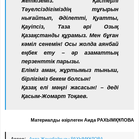
жеткіземіз.
Қастерлі
Тәуелсіздігіміздің тұғырын
нығайтып, Әділетті, Қуатты,
Қауіпсіз, Таза әрі Озық
Қазақстанды құрамыз. Мен бұған
кәміл сенемін! Осы жолда аянбай
еңбек ету – әр азаматтың
перзенттік парызы.
Еліміз аман, жұртымыз тыныш,
бірлігіміз бекем болсын!
Қазақ елі мәңгі жасасын! – деді
Қасым-Жомарт Тоқаев.
Материалды әзірлеген Аида РАХЫМҚҰЛОВА
Автор:
Аида Жаңабайқызы РАХЫМҚҰЛОВА