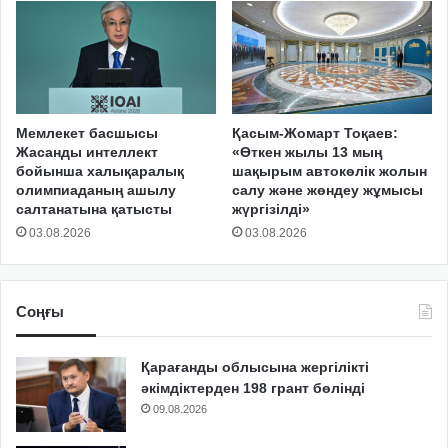
Мемлекет басшысы
Қасым-Жомарт Тоқаев:
Жасанды интеллект
«Өткен жылы 13 мың
бойынша халықаралық
шақырым автокөлік жолын
олимпиаданың ашылу
салу және жөндеу жұмысы
салтанатына қатысты
жүргізілді»
03.08.2026
03.08.2026
Соңғы
Қарағанды облысына жергілікті
әкімдіктерден 198 грант бөлінді
09.08.2026