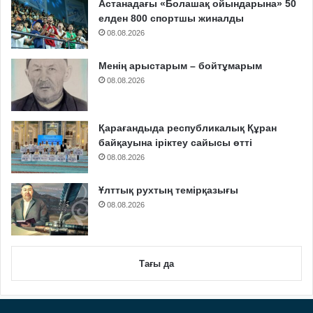
Астанадағы «Болашақ ойындарына» 50
елден 800 спортшы жиналды
08.08.2026
Менің арыстарым – бойтұмарым
08.08.2026
Қарағандыда республикалық Құран
байқауына іріктеу сайысы өтті
08.08.2026
Ұлттық рухтың темірқазығы
08.08.2026
Тағы да