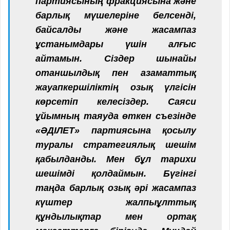
партиясының фракциясына және
барлық мүшелеріне белсенді,
байсалды және жасампаз
ұстанымдары үшін алғыс
айтамын. Сіздер шынайы
отаншылдық пен азаматтық
жауапкершіліктің озық үлгісін
көрсетіп келесіздер.
Саяси
ұйымның таяуда өткен съезінде
«ӘДІЛЕТ» партиясына қосылу
туралы стратегиялық шешім
қабылданды. Мен бұл тарихи
шешімді қолдаймын.
Бүгінгі
таңда барлық озық әрі жасампаз
күштер жалпыұлттық
құндылықтар мен ортақ