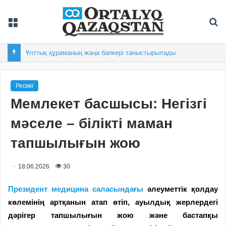
Мәзір
Із
Ұлттық құраманың жаңа бапкері таныстырылады
Ресми
Мемлекет басшысы: Негізгі
мәселе – білікті маман
тапшылығын жою
18.06.2026
30
Президент медицина саласындағы
әлеуметтік қолдау
көлемінің артқанын атап өтіп, ауылдық жерлердегі
дәрігер тапшылығын жою және бастапқы