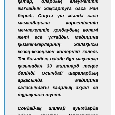
қатар, олардың әлеуметтік
жағдайын жақсартуға баса мән
береді. Соңғы үш жылда сала
мамандарына көрсетілетін
мемлекеттік қолдаудың көлемі
жеті есе ұлғайды. Медицина
қызметкерлерінің жалақысы
кезең-кезеңімен көтеріліп келеді.
Тек биылдың өзінде бұл мақсатқа
қазынадан 33 миллиард теңге
бөлінді. Осындай шаралардың
арқасында медицина
саласындағы кадрлық ахуал да
тұрақтала түсті.
Сондай-ақ шалғай ауылдарда