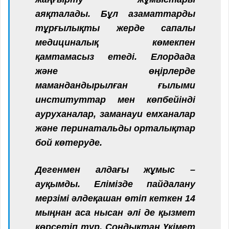
аяқталады. Бұл азаматтарды
тұрғылықты жерде сапалы
медициналық көмекпен
қамтамасыз етеді. Елордада
және өңірлерде
мамандандырылған ғылыми
институттар мен көпбейінді
ауруханалар, заманауи емханалар
және перинатальды орталықтар
бой көтеруде.
Дегенмен алдағы жұмыс –
ауқымды. Елімізде пайдалану
мерзімі әлдеқашан өтіп кеткен 14
мыңнан аса нысан әлі де қызмет
көрсетіп тұр. Сондықтан Үкімет