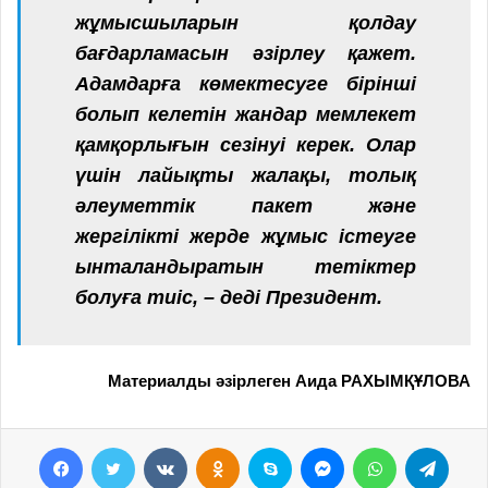
жұмысшыларын қолдау
бағдарламасын әзірлеу қажет.
Адамдарға көмектесуге бірінші
болып келетін жандар мемлекет
қамқорлығын сезінуі керек. Олар
үшін лайықты жалақы, толық
әлеуметтік пакет және
жергілікті жерде жұмыс істеуге
ынталандыратын тетіктер
болуға тиіс, – деді Президент.
Материалды әзірлеген Аида РАХЫМҚҰЛОВА
Facebook
Twitter
VKontakte
Odnoklassniki
Skype
Messenger
WhatsApp
Telegram