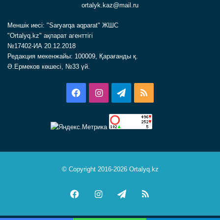
ortalyk.kaz@mail.ru
Меншік иесі: "Saryarqa aqparat" ЖШС
"Ortalyq.kz" ақпарат агенттігі
№17402-ИА 20.12.2018
Редакция мекенжайы: 100009, Қарағанды қ.
Ә.Ермеков көшесі, №33 үй.
Facebook
Instagram
Telegram
RSS
© Copyright 2016-2026 Ortalyq.kz
Facebook
Instagram
Telegram
RSS