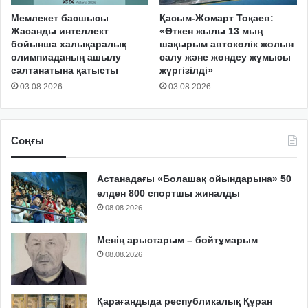
Мемлекет басшысы
Қасым-Жомарт Тоқаев:
Жасанды интеллект
«Өткен жылы 13 мың
бойынша халықаралық
шақырым автокөлік жолын
олимпиаданың ашылу
салу және жөндеу жұмысы
салтанатына қатысты
жүргізілді»
03.08.2026
03.08.2026
Соңғы
Астанадағы «Болашақ ойындарына» 50
елден 800 спортшы жиналды
08.08.2026
Менің арыстарым – бойтұмарым
08.08.2026
Қарағандыда республикалық Құран