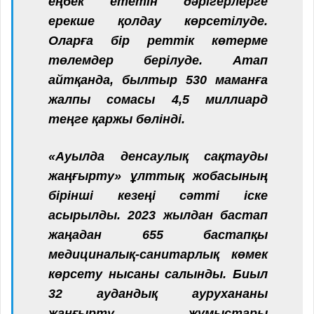
еңбек ететін дәрігерлерге
ерекше қолдау көрсетілуде.
Оларға бір реттік көтерме
төлемдер берілуде. Атап
айтқанда, былтыр 530 маманға
жалпы сомасы 4,5 миллиард
теңге қаржы бөлінді.
«Ауылда денсаулық сақтауды
жаңғырту» ұлттық жобасының
бірінші кезеңі сәтті іске
асырылды. 2023 жылдан бастап
жаңадан 655 бастапқы
медициналық-санитарлық көмек
көрсету нысаны салынды. Биыл
32 аудандық аурухананы
жаңғырту жұмыстары