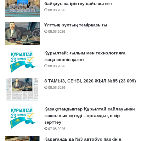
байқауына іріктеу сайысы өтті
08.08.2026
Ұлттық рухтың темірқазығы
08.08.2026
Құрылтай: ғылым мен технологияға
жаңа серпін қажет
08.08.2026
8 ТАМЫЗ, СЕНБІ, 2026 ЖЫЛ №85 (23 699)
08.08.2026
Қазақстандықтар Құрылтай сайлауынан
жақсылық күтеді – қоғамдық пікір
зерттеуі
07.08.2026
Қарағандыда №3 автобус паркінің