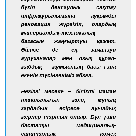
бүкіл денсаулық сақтау
инфрақұрылымына ауқымды
реновация жүргізіп, олардың
материалдық-техникалық
базасын жаңғыртуы қажет.
Әйтсе де ең заманауи
ауруханалар мен озық құрал-
жабдық – жұмыстың басы ғана
екенін түсінгеніміз абзал.
Негізгі мәселе – білікті маман
тапшылығын жою, мұның
зардабын әсіресе ауылдық
жерлер тартып отыр. Бұл үшін
бастапқы медициналық-
санитарлық көмек