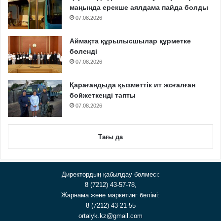
маңында ерекше аялдама пайда болды
07.08.2026
Аймақта құрылысшылар құрметке
бөленді
07.08.2026
Қарағандыда қызметтік ит жоғалған
бойжеткенді тапты
07.08.2026
Тағы да
Директордың қабылдау бөлмесі:
8 (7212) 43-57-78,
Жарнама және маркетинг бөлімі:
8 (7212) 43-21-55
ortalyk.kz@gmail.com