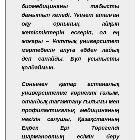
биомедицинаны табысты
дамытып келеді. Үкімет аталған
оқу орнының айқын
жетістіктерін ескеріп, ол ең
жоғары – Ұлттық университет
мәртебесін алуға әбден лайық
деп санайды. Бұл ұсынысты
қолдаймын.
Сонымен қатар астаналық
университетке көрнекті ғалым,
отандық тағамтану ғылымы мен
профилактикалық медицинаның
негізін салушы, Қазақстанның
Еңбек Ері Төрегелді
Шармановтың есімін беру