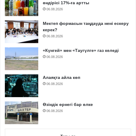
өндірісі 17%-ға артты
06.08.2026
Мектеп формасын таңдауда нені ескеру
керек?
06.08.2026
«Күнгей» мен «Таугүлге» газ келеді
06.08.2026
Алаяқта айла көп
06.08.2026
Өзіндік өрнегі бар өлке
06.08.2026