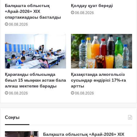
Балқашта облыстық
Қолдау қуат береді
«Арай-2026» XIX
06.08.2026
спартакиадасы басталды
06.08.2026
Қарағанды облысында
Қазақстанда алкогольсіз
биыл 15 мыңнан астам бала
сусындар өндірісі 17%-ға
алғаш мектепке барады
артты
06.08.2026
06.08.2026
Соңғы
Балқашта облыстық «Арай-2026» XIX