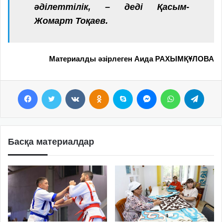
әділеттілік, – деді Қасым-
Жомарт Тоқаев.
Материалды әзірлеген Аида РАХЫМҚҰЛОВА
Facebook
Twitter
VKontakte
Odnoklassniki
Skype
Messenger
WhatsApp
Telegram
Басқа материалдар