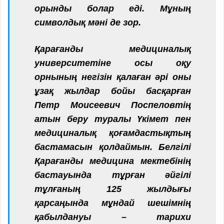
орынды болар еді. Мұның
символдық мәні де зор.
Қарағанды медициналық
университетіне осы оқу
орнының негізін қалаған әрі оны
ұзақ жылдар бойы басқарған
Петр Моисеевич Поспеловтің
атын беру туралы Үкімет пен
медициналық қоғамдастықтың
бастамасын қолдаймын. Белгілі
Қарағанды медицина мектебінің
бастауында тұрған әйгілі
тұлғаның 125 жылдығы
қарсаңында мұндай шешімнің
қабылдануы – тарихи