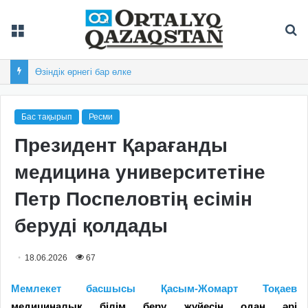
Мәзір
Із
Өзіндік өрнегі бар өлке
Бас тақырып
Ресми
Президент Қарағанды
медицина университетіне
Петр Поспеловтің есімін
беруді қолдады
18.06.2026
67
Мемлекет басшысы Қасым-Жомарт Тоқаев
медициналық білім беру жүйесін одан әрі