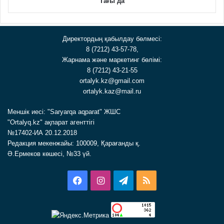
Тағы да
Директордың қабылдау бөлмесі:
8 (7212) 43-57-78,
Жарнама және маркетинг бөлімі:
8 (7212) 43-21-55
ortalyk.kz@gmail.com
ortalyk.kaz@mail.ru
Меншік иесі: "Saryarqa aqparat" ЖШС
"Ortalyq.kz" ақпарат агенттігі
№17402-ИА 20.12.2018
Редакция мекенжайы: 100009, Қарағанды қ.
Ә.Ермеков көшесі, №33 үй.
Facebook
Instagram
Telegram
RSS