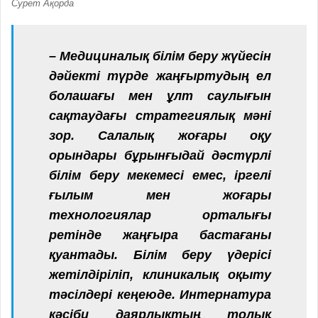
Сурет Ақорда
– Медициналық білім беру жүйесін
дәйекті түрде жаңғыртудың ел
болашағы мен ұлт саулығын
сақтаудағы стратегиялық мәні
зор. Салалық жоғары оқу
орындары бұрынғыдай дәстүрлі
білім беру мекемесі емес, іргелі
ғылым мен жоғары
технологиялар орталығы
ретінде жаңғыра бастағаны
қуантады. Білім беру үдерісі
жетілдіріліп, клиникалық оқыту
тәсілдері кеңеюде. Интернатура
кәсіби даярлықтың толық