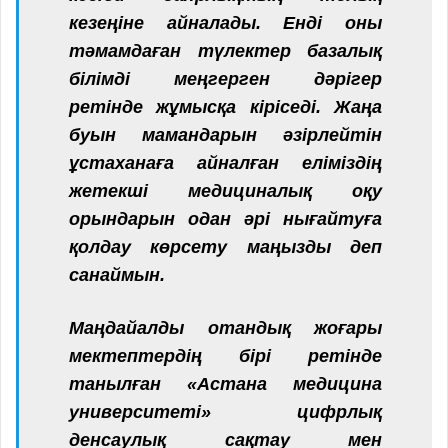
кезеңіне айналады. Енді оны
тәмамдаған түлектер базалық
білімді меңгерген дәрігер
ретінде жұмысқа кіріседі. Жаңа
буын мамандарын әзірлейтін
ұстаханаға айналған еліміздің
жетекші медициналық оқу
орындарын одан әрі нығайтуға
қолдау көрсету маңызды деп
санаймын.
Маңдайалды отандық жоғары
мектептердің бірі ретінде
танылған «Астана медицина
университеті» цифрлық
денсаулық сақтау мен