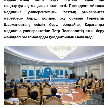
жаңғыртудың маңызын атап өтті. Президент «Астана
медицина университетіне» Ұлттық университет
мәртебесін беруді қолдап, оқу орнына Төрегелді
Шармановтың есімін беру, сондай-ақ Қарағанды
медицина университетіне Петр Поспеловтің атын беру
жөніндегі бастамаларды қолдайтынын мәлімдеді.