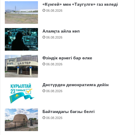
«Күнгей» мен «Таугүлге» газ келеді
06.08.2026
Алаяқта айла көп
06.08.2026
Өзіндік өрнегі бар өлке
06.08.2026
Дәстүрден демократияға дейін
06.08.2026
Байтамдағы бағзы белгі
06.08.2026