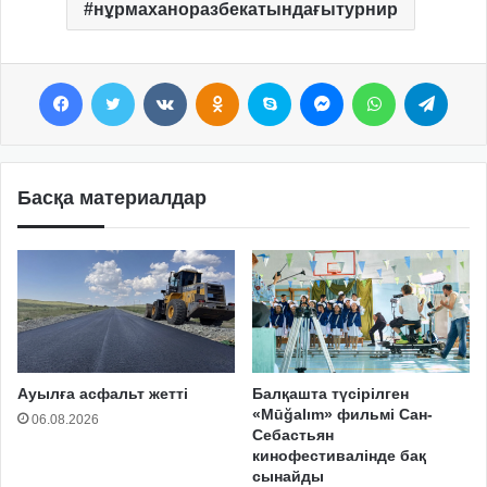
нұрмаханоразбекатындағытурнир
Facebook
Twitter
VKontakte
Odnoklassniki
Skype
Messenger
WhatsApp
Telegram
Басқа материалдар
Ауылға асфальт жетті
Балқашта түсірілген
«Mūğalım» фильмі Сан-
06.08.2026
Себастьян
кинофестивалінде бақ
сынайды