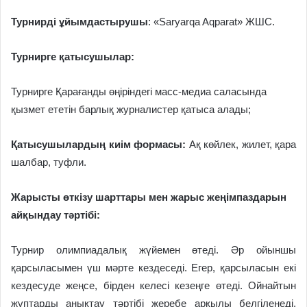
Турнирді ұйымдастырушы
: «Saryarqa Aqparat» ЖШС.
Турнирге қатысушылар:
Турнирге Қарағанды өңіріндегі масс-медиа саласында
қызмет ететін барлық журналистер қатыса алады;
Қатысушылардың киім формасы:
Ақ көйлек, жилет, қара
шалбар, туфли.
Жарысты өткізу шарттары мен жарыс жеңімпаздарын
айқындау тәртібі:
Турнир олимпиадалық жүйемен өтеді. Әр ойыншы
қарсыласымен үш мәрте кездеседі. Егер, қарсыласын екі
кездесуде жеңсе, бірден келесі кезеңге өтеді. Ойнайтын
жұптарды анықтау тәртібі жеребе арқылы белгіленеді.