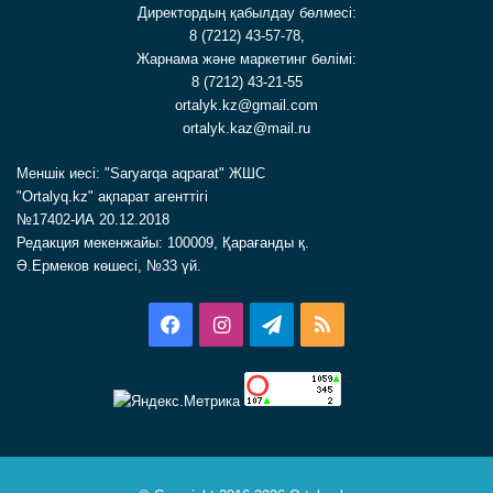
Директордың қабылдау бөлмесі:
8 (7212) 43-57-78,
Жарнама және маркетинг бөлімі:
8 (7212) 43-21-55
ortalyk.kz@gmail.com
ortalyk.kaz@mail.ru
Меншік иесі: "Saryarqa aqparat" ЖШС
"Ortalyq.kz" ақпарат агенттігі
№17402-ИА 20.12.2018
Редакция мекенжайы: 100009, Қарағанды қ.
Ә.Ермеков көшесі, №33 үй.
Facebook
Instagram
Telegram
RSS