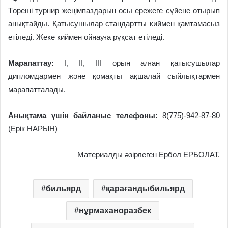
Төреші турнир жеңімпаздарын осы ережеге сүйене отырып
анықтайды. Қатысушылар стандартты киймен қамтамасыз
етіледі. Жеке киймен ойнауға рұқсат етіледі.
Марапаттау:
І, ІІ, ІІІ орын алған қатысушылар
дипломдармен және қомақты ақшалай сыйлықтармен
марапатталады.
Анықтама үшін байланыс телефоны:
8(775)-942-87-80
(Ерік НАРЫН)
Материалды әзірлеген Ербол ЕРБОЛАТ.
бильярд
қарағандыбильярд
нұрмаханоразбек