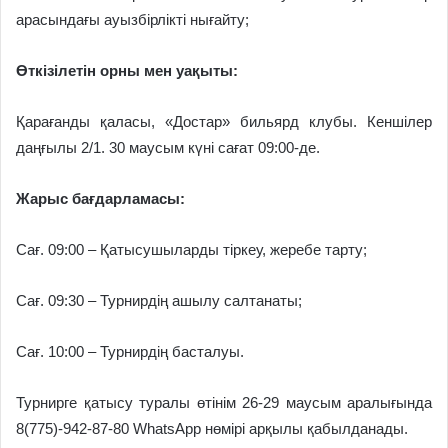
арасындағы ауызбірлікті нығайту;
Өткізілетін орны мен уақыты:
Қарағанды қаласы, «Достар» бильярд клубы. Кеншілер
даңғылы 2/1. 30 маусым күні сағат 09:00-де.
Жарыс бағдарламасы:
Сағ. 09:00 – Қатысушыларды тіркеу, жеребе тарту;
Сағ. 09:30 – Турнирдің ашылу салтанаты;
Сағ. 10:00 – Турнирдің басталуы.
Турнирге қатысу туралы өтінім 26-29 маусым аралығында
8(775)-942-87-80 WhatsApp нөмірі арқылы қабылданады.