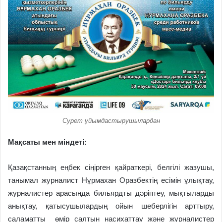
Сурет ұйымдастырушылардан
Мақсаты мен міндеті:
Қазақстанның еңбек сіңірген қайраткері, белгілі жазушы,
танымал журналист Нұрмахан Оразбектің есімін ұлықтау,
журналистер арасында бильярдты дәріптеу, мықтыларды
анықтау, қатысушылардың ойын шеберлігін арттыру,
саламатты өмір салтын насихаттау және журналистер