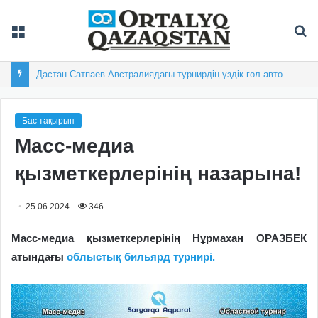
Мәзір
Із
Дастан Сатпаев Австралиядағы турнирдің үздік гол авторы атанды
Бас тақырып
Масс-медиа
қызметкерлерінің назарына!
25.06.2024
346
Масс-медиа қызметкерлерінің Нұрмахан ОРАЗБЕК
атындағы
облыстық бильярд турнирі.