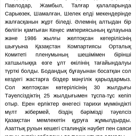
Павлодар, Жамбыл, Талғар қалаларында
Сарыөзек, Шамалған, Шелек елді мекендерінде
жалғасқанын жұрт біледі. Әлемнің алтыдан бір
бөлігін қамтыған Кеңес империясының құлауына
және 1986 жылғы желтоқсан көтерілісінің
шығуына Қазақстан Компартиясы Орталық
Комитеті пленумының шешімімен бірінші
хатшылыққа өзге ұлт өкілінің тағайындалуы
түрткі болды. Бодандық бұғауынан босатқан сол
кездегі жастарға біздер мәңгілік қарыздармыз.
Сол желтоқсан көтерілісінің 30 жылдығы
Тәуелсіздіктің 25 жылдығымен тұспа-тұс келіп
отыр. Ерен ерліктер өнегесі тарихи мүмкіндікті
мүлт жібермей, біздің бәрімізді тәуелсіз
Қазақстан мемлекетін құруға жұмылдырды.
Азаттық рухын кешегі сталиндік нәубет пен саяси