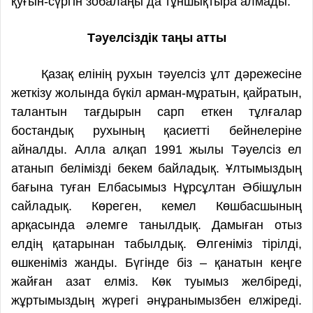
қуғын-сүргін зобалаңы да тұншықтыра алмады.
Тәуелсіздік таңы атты
Қазақ елінің рухын тәуелсіз ұлт дәрежесіне
жеткізу жолында бүкіл арман-мұратын, қайратын,
талантын тағдырын сарп еткен тұлғалар
бостандық рухының қасиетті бейнелеріне
айналды. Алла алқап 1991 жылы Тәуелсіз ел
атанып белімізді бекем байладық. Ұлтымыздың
бағына туған Елбасымыз Нұрсұлтан Әбішұлын
сайладық. Көреген, кемел Көшбасшының
арқасында әлемге танылдық. Дамыған отыз
елдің қатарынан табылдық. Өлгеніміз тірілді,
өшкеніміз жанды. Бүгінде біз – қанатын кеңге
жайған азат елміз. Көк туымыз желбіреді,
жұртымыздың жүрегі әнұранымызбен елжіреді.