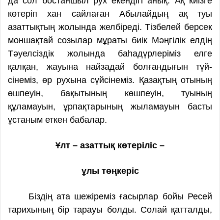
да сол бостаншыл рух екендігі анық. Ақ киізге
көтеріп хан сайлаған Абылайдың ақ туы
азаттықтың жолында желбіреді. Тізбелей берсек
моншақтай созылар мұраты биік Мәңгілік елдің
Тәуелсіздік жолында баһадүрлеріміз елге
қалқан, жауына найзадай болғандығын түй­
сінеміз, өр рухына сүйсінеміз. Қазақтың отының
өшпеуін, бақы­тының көшпеуін, туы­ның
құламауын, ұр­пақтарының жыламауын басты
ұстаным еткен бабалар.
Ұлт – азаттық көтеріліс –
ұлы төңкеріс
Біздің ата шежіреміз ғасырлар бойы Ресей
тарихының бір тарауы болды. Солай қатталды,