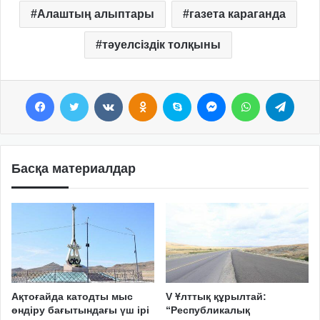
Алаштың алыптары
газета караганда
тәуелсіздік толқыны
Facebook
Twitter
VKontakte
Odnoklassniki
Skype
Messenger
WhatsApp
Telegram
Басқа материалдар
Ақтоғайда катодты мыс
V Ұлттық құрылтай:
өндіру бағытындағы үш ірі
“Республикалық