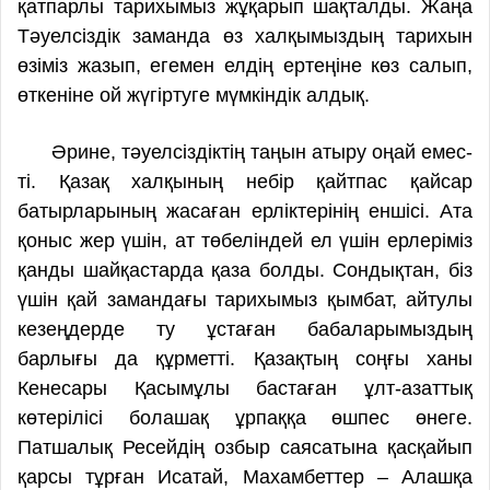
қатпарлы тарихымыз жұқарып шақталды. Жаңа
Тәуелсіздік заманда өз халқымыздың тарихын
өзіміз жазып, егемен елдің ертеңіне көз салып,
өткеніне ой жүгіртуге мүмкіндік алдық.
Әрине, тәуелсіздіктің таңын атыру оңай емес-
ті. Қазақ халқының небір қайтпас қайсар
батырларының жасаған ерліктерінің еншісі. Ата
қоныс жер үшін, ат төбеліндей ел үшін ерлеріміз
қанды шайқастарда қаза болды. Сондықтан, біз
үшін қай замандағы тарихымыз қымбат, айтулы
кезеңдерде ту ұстаған бабаларымыздың
барлығы да құрметті. Қазақтың соңғы ханы
Кенесары Қасымұлы бастаған ұлт-азаттық
көтерілісі болашақ ұрпаққа өшпес өнеге.
Патшалық Ресейдің озбыр саясатына қасқайып
қарсы тұрған Исатай, Махамбеттер – Алашқа