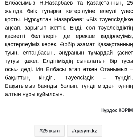
Елбасымыз Н.Назарбаев та Қазақстанның 25
жылда биік тұғырға көтерілуіне елеулі үлес
қосты. Нұрсұлтан Назарбаев: «Біз тәуелсіздікке
аңсап, зарығып жеттік. Енді, сол тәуелсіздіктің
қасиетті белгілерін де ерекше қадірлеуіміз,
қастерлеуіміз керек. Әрбір азамат Қазақстанның
туын, елтаңбасын, әнұранын тұмардай қасиет
тұтуы қажет. Елдігіміздің сыналатын бір тұсы
осы» деді. Ия Елбасы атап өткен Отанымыз –
бақыттың кіндігі, Тәуелсіздік – түндігі.
Бақытымыз баянды болып, түндігімізден күннің
алтын нұры құйылсын.
Нұрдос КӘРІМ
25 жыл
qasym.kz