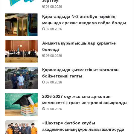
зерттеуі
07.08.2026
Қарағандыда №3 автобус паркінің
маңында ерекше аялдама пайда болды
07.08.2026
Аймақта құрылысшылар құрметке
бөленді
07.08.2026
Қарағандыда қызметтік ит жоғалған
бойжеткенді тапты
07.08.2026
2026-2027 оқу жылына арналған
мемлекеттік грант иегерлері анықталды
07.08.2026
«Шахтер» футбол клубы
академиясының құрылысы жалғасуда