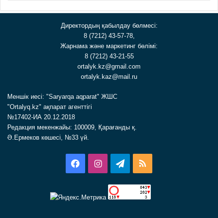
Директордың қабылдау бөлмесі:
8 (7212) 43-57-78,
Жарнама және маркетинг бөлімі:
8 (7212) 43-21-55
ortalyk.kz@gmail.com
ortalyk.kaz@mail.ru
Меншік иесі: "Saryarqa aqparat" ЖШС
"Ortalyq.kz" ақпарат агенттігі
№17402-ИА 20.12.2018
Редакция мекенжайы: 100009, Қарағанды қ.
Ә.Ермеков көшесі, №33 үй.
Facebook
Instagram
Telegram
RSS