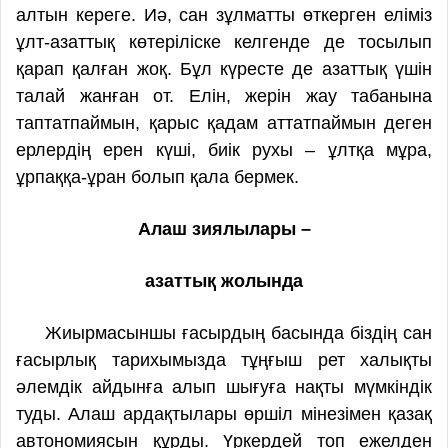
алтын кереге. Иә, сан зұлматты өткерген еліміз
ұлт-азаттық көтеріліске келгенде де тосылып
қарап қалған жоқ. Бұл күресте де азаттық үшін
талай жанған от. Елін, жерін жау табанына
таптатпаймын, қарыс қадам аттатпаймын деген
ерлердің ерен күші, биік рухы – ұлтқа мұра,
ұрпаққа-ұран болып қала бермек.
Алаш зиялылары –
азаттық жолында
Жиырмасыншы ғасырдың басында біздің сан
ғасырлық тарихымызда тұңғыш рет халықты
әлемдік айдынға алып шығуға нақты мүмкіндік
туды. Алаш ардақтылары өршіл мінезімен қазақ
автономиясын құрды. Үркердей топ ежелден