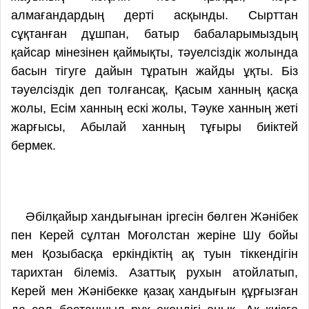
алмағандардың дерті асқынды. Сырттан
сұқтанған дұшпан, батыр бабаларымыздың
қайсар мінезінен қаймықты, тәуелсіздік жолында
басын тігуге дайын тұратын жайды ұқты. Біз
тәуелсіздік деп толғансақ, Қасым ханның қасқа
жолы, Есім ханның ескі жолы, Тәуке ханның жеті
жарғысы, Абылай ханның тұғыры биіктей
бермек.
Әбілқайыр хандығынан іргесін бөлген Жәнібек
пен Керей сұлтан Моғолстан жеріне Шу бойы
мен Қозыбасқа еркіндіктің ақ туын тіккендігін
тарихтан білеміз. Азаттық рухын атойлатып,
Керей мен Жәнібекке қазақ хандығын құрғызған