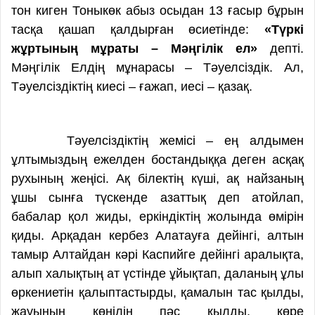
тон киген Тоныкөк абыз осыдан 13 ғасыр бұрын
тасқа қашап қалдырған өсиетінде:
«Түркі
жұртының мұраты – Мәңгілік ел»
депті.
Мәңгілік Елдің мұнарасы – Тәуелсіздік. Ал,
Тәуелсіздіктің киесі – ғажап, иесі – қазақ.
Тәуелсіздіктің жемісі – ең алдымен
ұлтымыздың ежелден бостандыққа деген асқақ
рухының жеңісі. Ақ білектің күші, ақ найзаның
ұшы сынға түскенде азаттық деп атойлап,
бабалар қол жиды, еркіндіктің жолында өмірін
қиды. Арқадан кербез Алатауға дейінгі, алтын
тамыр Алтайдан кәрі Каспийге дейінгі аралықта,
алып халықтың ат үстінде ұйықтап, даланың ұлы
өркениетін қалыптастырды, қамалын тас қылды,
жауының көңілін пәс қылды, көре