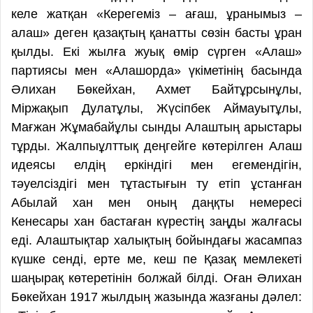
келе жатқан «Керегеміз – ағаш, ұранымыз –
алаш» деген қазақтың қанатты сөзін басты ұран
қылды. Екі жылға жуық өмір сүрген «Алаш»
партиясы мен «Алашорда» үкіметінің басында
Әлихан Бөкейхан, Ахмет Байтұрсынұлы,
Міржақып Дулатұлы, Жүсіпбек Аймауытұлы,
Мағжан Жұмабайұлы сынды Алаштың арыстары
тұрды. Жалпыұлттық деңгейге көтерілген Алаш
идеясы елдің еркіндігі мен егемендігін,
тәуелсіздігі мен тұтастығын ту етіп ұстанған
Абылай хан мен оның даңқты немересі
Кенесары хан бастаған күрестің заңды жалғасы
еді. Алаштықтар халықтың бойындағы жасампаз
күшке сенді, ерте ме, кеш пе Қазақ мемлекеті
шаңырақ көтеретінін болжай білді. Оған Әлихан
Бөкейхан 1917 жылдың жазында жазғаны дәлел: