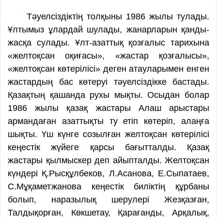
Тәуелсіздіктің толқыны 1986 жылы тулады.
Ұлтымыз ұлардай шулады, жанарларын қанды-
жасқа сулады. Ұлт-азаттық қозғалыс тарихына
«желтоқсан оқиғасы», «жастар қозғалысы»,
«желтоқсан көтерілісі» деген атауларымен енген
жастардың бас көтеруі тәуелсіздікке бастады.
Қазақтың қашанда рухы мықты. Осыдан болар
1986 жылы қазақ жастары Алаш арыстары
армандаған азаттықты ту етіп көтеріп, алаңға
шықты. Үш күнге созылған желтоқсан көтерілісі
кеңестік жүйеге қарсы бағытталды. Қазақ
жастары қылмыскер деп айыпталды. Желтоқсан
күндері Қ.Рысқұлбеков, Л.Асанова, Е.Сыпатаев,
С.Мұқаметжанова кеңестік биліктің құрбаны
болып, наразылық шерулері Жезқазған,
Талдықорған, Көкшетау, Қарағанды, Арқалық,