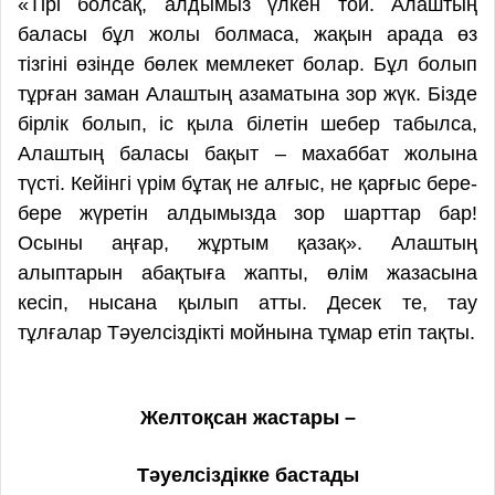
«Тірі болсақ, алдымыз үлкен той. Алаштың
баласы бұл жолы болмаса, жақын арада өз
тізгіні өзінде бөлек мемлекет болар. Бұл болып
тұрған заман Алаштың азаматына зор жүк. Бізде
бірлік болып, іс қыла білетін шебер табылса,
Алаштың баласы бақыт – махаббат жолына
түсті. Кейінгі үрім бұтақ не алғыс, не қарғыс бере-
бере жүретін алдымызда зор шарттар бар!
Осыны аңғар, жұртым қазақ». Алаштың
алыптарын абақтыға жапты, өлім жазасына
кесіп, нысана қылып атты. Десек те, тау
тұлғалар Тәуелсіздікті мойнына тұмар етіп тақты.
Желтоқсан жастары –
Тәуелсіздікке бастады