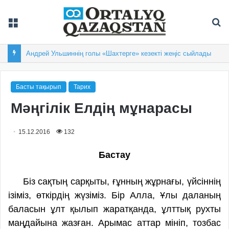
Мәзір
Із
Андрей Ульшиннің голы «Шахтерге» кезекті жеңіс сыйлады
Басты тақырып
Тарих
Мәңгілік Елдің мұнарасы
15.12.2016
132
Бастау
Біз сақтың сарқыты, ғұнның жұрнағы, үйсіннің
ізіміз, өткірдің жүзіміз. Бір Алла, Ұлы даланың
баласын ұлт қылып жаратқанда, ұлттық рухты
маңдайына жазған. Арымас аттар мініп, тозбас