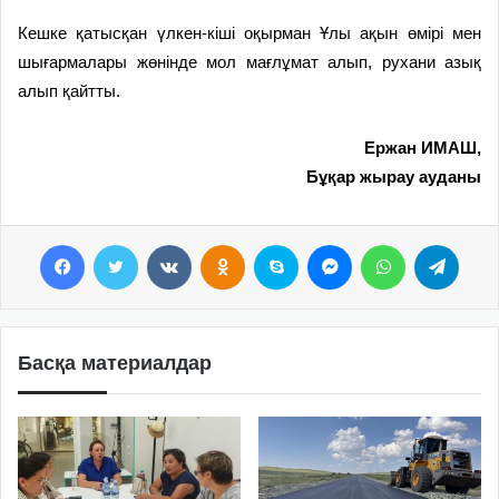
Кешке қатысқан үлкен-кіші оқырман Ұлы ақын өмірі мен
шығармалары жөнінде мол мағлұмат алып, рухани азық
алып қайтты.
Ержан ИМАШ,
Бұқар жырау ауданы
Facebook
Twitter
VKontakte
Odnoklassniki
Skype
Messenger
WhatsApp
Telegram
Басқа материалдар