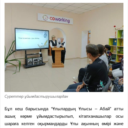
Суреттер ұйымдастырушылардан
Бұл кеш барысында “Ұлылардың Ұлысы – Абай” атты
ашық көрме ұйымдастырылып, кітапханашылар осы
шараға келген оқырмандарды Ұлы ақынның өмірі және