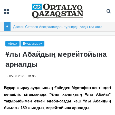
Мәзір
Із
Дастан Сатпаев Австралиядағы турнирдің үздік гол авторы атанды
Аймақ
Бұқар жырау
Ұлы Абайдың мерейтойына
арналды
05.08.2025
95
Бұқар жырау ауданының Ғабиден Мұстафин кентіндегі
көпшілік кітапханада “Ұлы халықтың Ұлы Абайы”
тақырыбымен өткен әдеби-сазды кеш Ұлы Абайдың
биылғы 180 жылдық мерейтойына арналды.