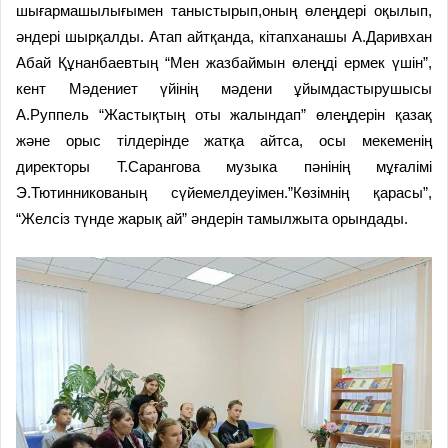
шығармашылығымен таныстырып,оның өлеңдері оқылып,
әндері шырқалды. Атап айтқанда, кітапханашы А.Даривхан
Абай Құнанбаевтың “Мен жазбаймын өлеңді ермек үшін”,
кент Мәдениет үйінің мәдени ұйымдастырушысы
А.Руппель “Жастықтың оты жалындап” өлеңдерін қазақ
және орыс тілдерінде жатқа айтса, осы мекеменің
директоры Т.Сарангова музыка пәнінің мұғалімі
Э.Тютинникованың сүйемелдеуімен.”Көзімнің қарасы”,
“Желсіз түнде жарық ай” әндерін тамылжыта орындады.