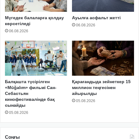
Мүгедек балаларға қолдау
Ауылға асфальт жетті
көрсетіледі
06.08.2026
06.08.2026
Балқашта түсірілген
Қарағандыда зейнеткер 15
«Mūğalım» фильмі Сан-
миллион теңгесінен
Себастьян
айырылды
кинофестивалінде бақ
05.08.2026
сынайды
05.08.2026
Соңғы