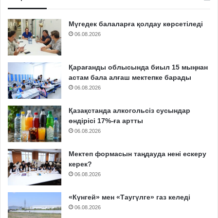
Мүгедек балаларға қолдау көрсетіледі
06.08.2026
Қарағанды облысында биыл 15 мыңнан
астам бала алғаш мектепке барады
06.08.2026
Қазақстанда алкогольсіз сусындар
өндірісі 17%-ға артты
06.08.2026
Мектеп формасын таңдауда нені ескеру
керек?
06.08.2026
«Күнгей» мен «Таугүлге» газ келеді
06.08.2026