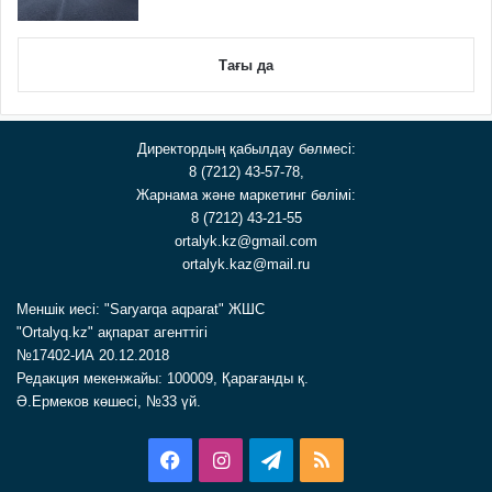
Тағы да
Директордың қабылдау бөлмесі:
8 (7212) 43-57-78,
Жарнама және маркетинг бөлімі:
8 (7212) 43-21-55
ortalyk.kz@gmail.com
ortalyk.kaz@mail.ru
Меншік иесі: "Saryarqa aqparat" ЖШС
"Ortalyq.kz" ақпарат агенттігі
№17402-ИА 20.12.2018
Редакция мекенжайы: 100009, Қарағанды қ.
Ә.Ермеков көшесі, №33 үй.
Facebook
Instagram
Telegram
RSS