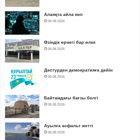
Алаяқта айла көп
06.08.2026
Өзіндік өрнегі бар өлке
06.08.2026
Дәстүрден демократияға дейін
06.08.2026
Байтамдағы бағзы белгі
06.08.2026
Ауылға асфальт жетті
06.08.2026