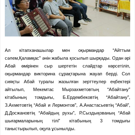
Ал кітапханашылар мен оқырмандар “Айттым
сәлем,Қаламқас” әнін жабыла қосылып шырқады. Одан әрі
Абай өмірінен сыр шертетін слайдтар көрсетіліп,
оқырмандар викторина сұрақтарына жауап берді. Сол
сияқты Абай туралы жазылған зерттеулер еңбектері
айтылып, Мекемтас Мырзахметовтың “Абайтану”
кітабының томдығы, Б.Ердембековтің “Абайтану”,
З.Ахметовтің “Абай и Лермонтов”, А.
Анастасьевтің “Абай”,
Д.Досжановтің “Абайдың рухы”, Р.Сыздықованың “Абай
шығармаларының тілі” кітабының 3 томдығы
таныстырылып, оқуға ұсынылды.