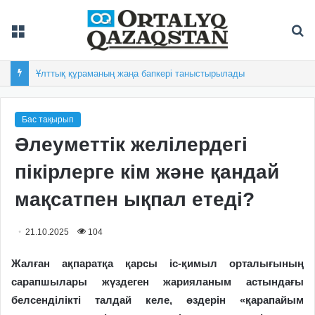
Мәзір
Із
Ұлттық құраманың жаңа бапкері таныстырылады
Бас тақырып
Әлеуметтік желілердегі
пікірлерге кім және қандай
мақсатпен ықпал етеді?
21.10.2025
104
Жалған ақпаратқа қарсы іс-қимыл орталығының
сарапшылары жүздеген жарияланым астындағы
белсенділікті талдай келе, өздерін «қарапайым