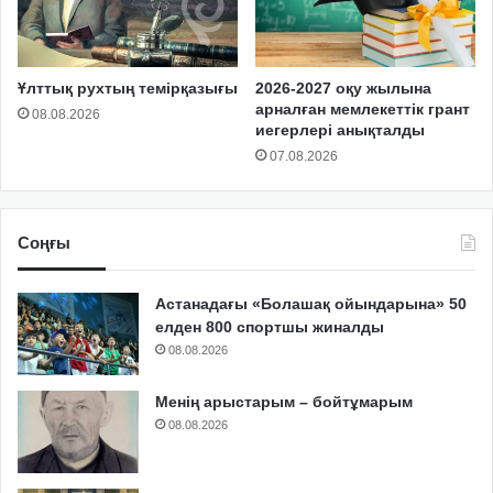
Ұлттық рухтың темірқазығы
2026-2027 оқу жылына
арналған мемлекеттік грант
08.08.2026
иегерлері анықталды
07.08.2026
Соңғы
Астанадағы «Болашақ ойындарына» 50
елден 800 спортшы жиналды
08.08.2026
Менің арыстарым – бойтұмарым
08.08.2026