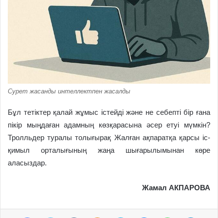
Сурет жасанды интеллектпен жасалды
Бұл тетіктер қалай жұмыс істейді және не себепті бір ғана
пікір мыңдаған адамның көзқарасына әсер етуі мүмкін?
Тролльдер туралы толығырақ Жалған ақпаратқа қарсы іс-
қимыл орталығының жаңа шығарылымынан көре
аласыздар.
Жамал АКПАРОВА
Facebook
Twitter
VKontakte
Odnoklassniki
Skype
Messenger
WhatsApp
Telegram