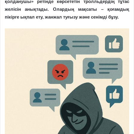
қолданушы» ретінде көрсететін тролльдердің тұтас
желісін анықтады. Олардың мақсаты – қоғамдық
пікірге ықпал ету, жанжал туғызу және сенімді бұзу.