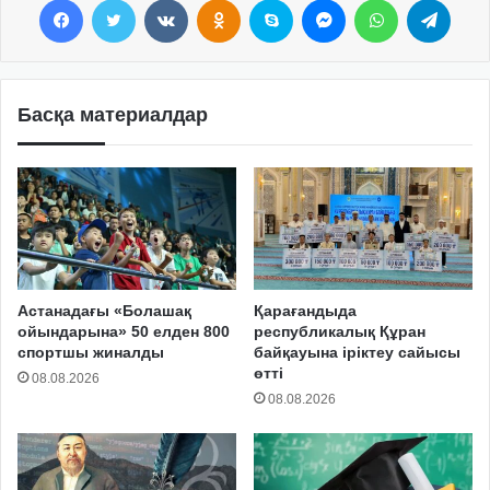
Басқа материалдар
Астанадағы «Болашақ
Қарағандыда
ойындарына» 50 елден 800
республикалық Құран
спортшы жиналды
байқауына іріктеу сайысы
өтті
08.08.2026
08.08.2026