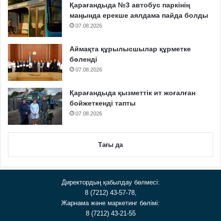
Қарағандыда №3 автобус паркінің
маңында ерекше аялдама пайда болды
07.08.2026
Аймақта құрылысшылар құрметке
бөленді
07.08.2026
Қарағандыда қызметтік ит жоғалған
бойжеткенді тапты
07.08.2026
Тағы да
Директордың қабылдау бөлмесі:
8 (7212) 43-57-78,
Жарнама және маркетинг бөлімі:
8 (7212) 43-21-55