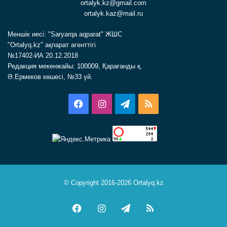
ortalyk.kz@gmail.com
ortalyk.kaz@mail.ru
Меншік иесі: "Saryarqa aqparat" ЖШС
"Ortalyq.kz" ақпарат агенттігі
№17402-ИА 20.12.2018
Редакция мекенжайы: 100009, Қарағанды қ.
Ә.Ермеков көшесі, №33 үй.
Facebook
Instagram
Telegram
RSS
© Copyright 2016-2026 Ortalyq.kz
Facebook
Instagram
Telegram
RSS