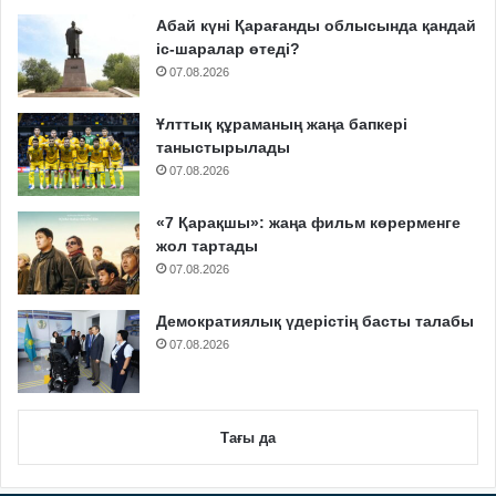
Абай күні Қарағанды облысында қандай
іс-шаралар өтеді?
07.08.2026
Ұлттық құраманың жаңа бапкері
таныстырылады
07.08.2026
«7 Қарақшы»: жаңа фильм көрерменге
жол тартады
07.08.2026
Демократиялық үдерістің басты талабы
07.08.2026
Тағы да