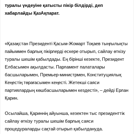
туралы үндеуіне қатысты пікір білдірді, деп
хабарлайды ҚазАқпарат.
«Қазақстан Президенті Қасым-Жомарт Тоқаев тыңғылықты
пайыммен барлық пікірлерді ескере отырып, сайлау өткізу
туралы шешім қабылдады. Ең бірінші кезекте, Президент
Елбасымен ақылдасты. Парламент палаталары
басшыларымен, Премьер-министрмен, Конституциялық
Кеңестің төрағасымен кеңесті. Жетекші саяси
партиялардың көшбасшыларымен кездесті», – дейді Ерлан
Қарин.
Осылайша, Қариннің айуынша, кезектен тыс президенттік
сайлау өткізу туралы шешім барлық саяси
процедураларды сақтай отырып қабылдануда.