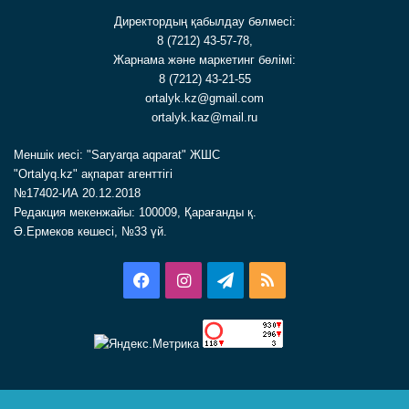
Директордың қабылдау бөлмесі:
8 (7212) 43-57-78,
Жарнама және маркетинг бөлімі:
8 (7212) 43-21-55
ortalyk.kz@gmail.com
ortalyk.kaz@mail.ru
Меншік иесі: "Saryarqa aqparat" ЖШС
"Ortalyq.kz" ақпарат агенттігі
№17402-ИА 20.12.2018
Редакция мекенжайы: 100009, Қарағанды қ.
Ә.Ермеков көшесі, №33 үй.
Facebook
Instagram
Telegram
RSS