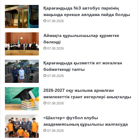
Қарағандыда №3 автобус паркінің
маңында ерекше аялдама пайда болды
07.08.2026
Аймақта құрылысшылар құрметке
бөленді
07.08.2026
Қарағандыда қызметтік ит жоғалған
бойжеткенді тапты
07.08.2026
2026-2027 оқу жылына арналған
мемлекеттік грант иегерлері анықталды
07.08.2026
«Шахтер» футбол клубы
академиясының құрылысы жалғасуда
07.08.2026