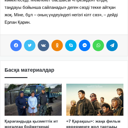
таңдауы бойынша сайланады» деген сөзді текке айтқан
жоқ. Міне, бұл – оның үндеуіндегі негізгі кілт сөз», – дейді
Ерлан Қарин.
Facebook
Twitter
VKontakte
Odnoklassniki
Skype
Messenger
WhatsApp
Telegram
Басқа материалдар
Қарағандыда қызметтік ит
«7 Қарақшы»: жаңа фильм
жоғалған бойжеткенді
көрерменге жол тартады