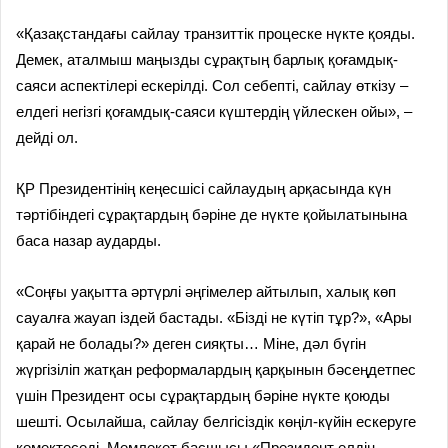
«Қазақстандағы сайлау транзиттік процеске нүкте қояды.
Демек, аталмыш маңызды сұрақтың барлық қоғамдық-
саяси аспектілері ескерілді. Сол себепті, сайлау өткізу –
елдегі негізгі қоғамдық-саяси күштердің үйлескен ойы», –
дейді ол.
ҚР Президентінің кеңесшісі сайлаудың арқасында күн
тәртібіндегі сұрақтардың бәріне де нүкте қойылатынына
баса назар аударды.
«Соңғы уақытта әртүрлі әңгімелер айтылып, халық көп
сауалға жауап іздей бастады. «Бізді не күтіп тұр?», «Ары
қарай не болады?» деген сияқты… Міне, дәл бүгін
жүргізіліп жатқан реформалардың қарқынын бәсеңдетпес
үшін Президент осы сұрақтардың бәріне нүкте қоюды
шешті. Осылайша, сайлау белгісіздік көңіл-күйін ескеруге
көмектеседі. Мемлекет басшысы «Президент елдің