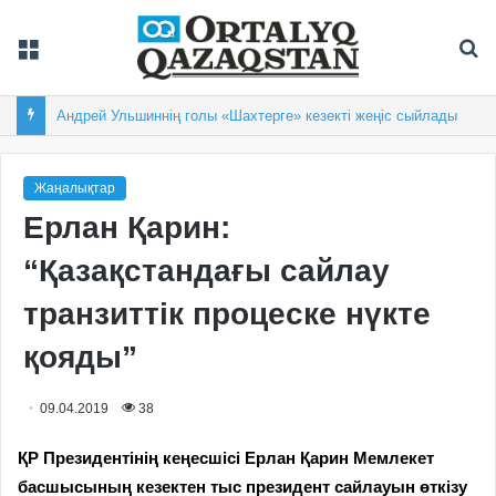
Мәзір
Із
Андрей Ульшиннің голы «Шахтерге» кезекті жеңіс сыйлады
Жаңалықтар
Ерлан Қарин:
“Қазақстандағы сайлау
транзиттік процеске нүкте
қояды”
09.04.2019
38
ҚР Президентінің кеңесшісі Ерлан Қарин Мемлекет
басшысының кезектен тыс президент сайлауын өткізу