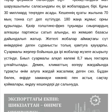
шаруашылығы саласындағы ең ірі жобалардың бірі. Құны
30 миллиард теңгеден асады. Кешеннің қуаты жылына 70
мың тонна сүт деп күтілуде. 180 жаңа жұмыс орны
құрылады. Қазір голштино-фриз тұқымды сиырлардың
алғашқы партиясы сатып алынды, өз жемшөп базасы
дайындалып жатыр. Жетелі жобалар аймақтағы сүт
өнімдеріне деген сұранысты толық қамтуға қауқарлы.
Суармалы жерлер бойынша да ірі жобалар жүзеге асырылу
үстінде. Биыл суармалы алқап көлемі 8,7 мың гектарға
ұлғайтылады. Демек, климаттың өзгеру жағдайында
тұрақты өнім алуға жағдай жасалмақ деген сөз. Бұдан
бөлек, өңірде заманауи көкөніс пен астық сақтау
қоймалары, өңдеу кешендері де салынуда.