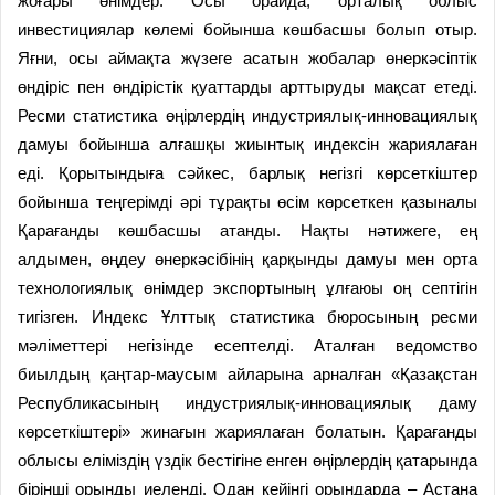
жоғары өнімдер. Осы орайда, орталық облыс
инвестициялар көлемі бойынша көшбасшы болып отыр.
Яғни, осы аймақта жүзеге асатын жобалар өнеркәсіптік
өндіріс пен өндірістік қуаттарды арттыруды мақсат етеді.
Ресми статистика өңірлердің индустриялық-инновациялық
дамуы бойынша алғашқы жиынтық индексін жариялаған
еді. Қорытындыға сәйкес, барлық негізгі көрсеткіштер
бойынша теңгерімді әрі тұрақты өсім көрсеткен қазыналы
Қарағанды көшбасшы атанды. Нақты нәтижеге, ең
алдымен, өңдеу өнеркәсібінің қарқынды дамуы мен орта
технологиялық өнімдер экспортының ұлғаюы оң септігін
тигізген. Индекс Ұлттық статистика бюросының ресми
мәліметтері негізінде есептелді. Аталған ведомство
биылдың қаңтар-маусым айларына арналған «Қазақстан
Респуб­ликасының индустриялық-инновациялық даму
көрсеткіштері» жинағын жариялаған болатын. Қарағанды
облысы еліміздің үздік бестігіне енген өңірлердің қатарында
бірінші орынды иеленді. Одан кейінгі орындарда – Астана