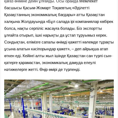
қағаз өніміне дейін ұлғаяды. Осы орайда
Мемлекет
басшысы Қасым-Жомарт Тоқаевтың «Әділетті
Қазақстанның экономикалық бағдары» атты Қазақстан
халқына Жолдауында «Бұл салада ірі компаниялар көбірек
болса, нақты серпіліс жасауға болады. Біз экспортты
ұлғайта отырып, ішкі нарықты да ұстап тұруымыз керек.
Сондықтан, елімізге сапалы өнімді қажетті көлемде тұрақты
ұсына алатын кәсіпорындар қажет», – деп айрықша атап
өткен еді. Кейінгі алты жыл ішінде Қазақстан сан түрлі сын-
қатерге қарамастан, экономикалық дамуда елеулі
нәтижелерге жетті. Өңір өмірі де түрленді.