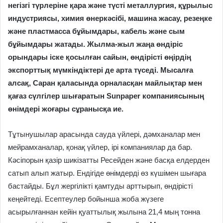
негізгі түрлеріне қара және түсті металлургия, құрылыс
индустриясы, химия өнеркәсібі, машина жасау, резеңке
және пластмасса бұйымдары, кабель және сым
бұйымдары жатады. Жылма-жыл жаңа өндіріс
орындары іске қосылған сайын, өндірісті өңірдің
экспорттық мүмкіндіктері де арта түседі. Мысалға
алсақ, Саран қаласында орналасқан майлықтар мен
қағаз сүлгілер шығаратын Sunpaper компаниясының
өнімдері жоғары сұранысқа ие.
Тұтынушылар арасында сауда үйлері, дәмханалар мен
мейрамханалар, қонақ үйлер, ірі компаниялар да бар.
Кәсіпорын қазір шикізатты Ресейден және басқа елдерден
сатып алып жатыр. Ендігіде өнімдерді өз күшімен шығара
бастайды. Бұл жергілікті қамтуды арттырып, өндірісті
кеңейтеді. Есептеулер бойынша жоба жүзеге
асырылғаннан кейін қуаттылық жылына 21,4 мың тонна