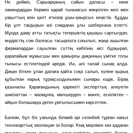
Не дейміз, Сарыарқаның сайын даласы – көне
замандардан бермен қарай тынымсыз жөңкілген жел мен
уақыттың өзін қалт еткізер ұшы-қиырсыз кеңістік. Құдды
бір ұлт тағдырын өзі сомдаған ұлы шеберхана іспетті.
Мұнда даму атты татықты тегершіктің қашауы сартылдап,
өндірістің сом балғасы тасырлата соғылып, жаңа ашылған
фермалардан сауылған сүттің көбігінің иісі бұрқырап,
қарапайым жұмысшы мен қажырлы диқанның үмітке толы
тынысы естілетіндей әредік. Иә, әлі талай сынақ алда.
Диқан біткен ұлан далаға қайта соқа салып, күніне қырық
құбылған нарық тұрақсыз­дығымен сынары кәдік. Бірақ
қазыналы Қарағандының қарекеті экспорттық әлеуетін
шикізаттан – мазмұнға, мөлшерден – мәнге, ескіліктен –
айқын болашаққа деген ұмтылысымен көрсетпек.
Бәлкім, бұл біз уағында білмей әрі сезінбей тұрған нағыз
технокарттық эволюция ізі болар. Ұзақ мерзімге көз қадаған
мұндағы адам рухының, сана-сезімінің төңкерісі болар.