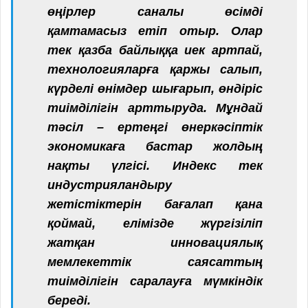
өңірлер саналы өсімді
қамтамасыз етіп отыр. Олар
тек қазба байлыққа иек артпай,
технологияларға қаржы салып,
күрделі өнімдер шығарып, өндіріс
тиімділігін арттыруда. Мұндай
тәсіл – ертеңгі өнеркәсіптік
экономикаға бастар жолдың
нақты үлгісі. Индекс тек
индустрияландыру
жетістіктерін бағалап қана
қоймай, елімізде жүргізіліп
жатқан инновациялық
мемлекеттік саясаттың
тиімділігін саралауға мүмкіндік
береді.