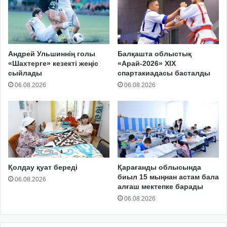
Андрей Ульшиннің голы
Балқашта облыстық
«Шахтерге» кезекті жеңіс
«Арай-2026» XIX
сыйлады
спартакиадасы басталды
06.08.2026
06.08.2026
Қолдау қуат береді
Қарағанды облысында
биыл 15 мыңнан астам бала
06.08.2026
алғаш мектепке барады
06.08.2026