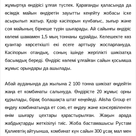
жұмыртқа өндірісі ұлғая түспек. Қарағанды қаласында да
өсімдік майын өндіретін зауытты кеңейту жобасы іске
асырылып жатыр. Қазір кәсіпорын күнбағыс, зығыр және
соя майының бірнеше түрін шығарады. Ай сайынғы өндіріс
көлемі шамамен 1,5 мың тоннаны құрайды. Келешекте көз
қуантар көрсеткішті екі есеге арттыру жоспарлануда.
Кәсіпорын отандық, соның ішінде жергілікті шикізатқа
басымдық береді. Өндіріс көлемі ұлғайған сайын қосымша
жұмыс орындары да ашылады.
Абай ауданында да жылына 2 100 тонна шикізат өңдейтін
жаңа ет комбинаты салынуда. Өндірісте 20 жұмыс орны
құрылады, бірақ болашақта штат кеңейеді. Alisha Group ет
өңдеу комбинатында ет сою, ет өңдеу және консервіленген
өнім шығару цехтары қарастырылған. Жақын арада
жабдықтарды жеткізілуі тиіс. Жоба бастамашысы Рустам
Қалиевтің айтуынша, комбинат күн сайын 300 ұсақ мал мен