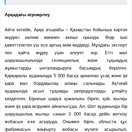
Арқадағы агроөрлеу
Айта кетейік, Арқа атырабы – Қазақстан бойынша картоп
өндірісі көлемі жөнінен екінші орында. Өңір ішкі
қажеттіліктен үш есе артық өнім өндіреді. Мұндағы экспорт
пен қайта өңдеу үшін әлеует зор. Етті мал
шаруашылығында селекциялық және тұқымдық
жұмыстарды ынталандыруға басымдық берілген.
Қарқаралы ауданында 5 000 басқа арналған ұсақ және ірі
қара мал бордақылау алаңы салынады. Ақтоғай
ауданында асыл тұқымды репродукторды ұлғайту
көзделген. Бірнеше шаруа қожалығы бірігіп, қой, жылқы
және ірі қара өсірумен айналысуда. Ал, Шет ауданында бір
шаруашылық жылқы санын 3 000 басқа дейін жеткізу
жобасын іске асыруда. Онымен бірге, облыста құс
фабрикасын жаңғырту жобасы жүзеге асырылып,