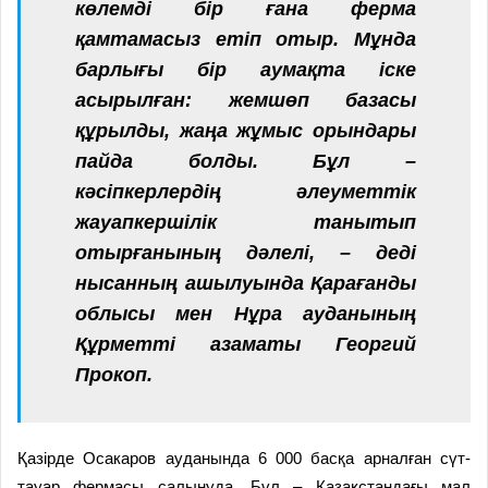
көлемді бір ғана ферма
қамтамасыз етіп отыр. Мұнда
барлығы бір аумақта іске
асырылған: жемшөп базасы
құрылды, жаңа жұмыс орындары
пайда болды. Бұл –
кәсіпкерлердің әлеуметтік
жауапкершілік танытып
отырғанының дәлелі, – деді
нысанның ашылуында Қарағанды
облысы мен Нұра ауданының
Құрметті азаматы Георгий
Прокоп.
Қазірде Осакаров ауданында 6 000 басқа арналған сүт-
тауар фермасы салынуда. Бұл – Қазақстандағы мал