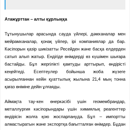
Атажұрттан –
алты құрлыққа
Тұтынушылар арасында сауда үйлері, дәмханалар мен
мейрамханалар, қонақ үйлер, ірі компаниялар да бар.
Кәсіпорын қазір шикізатты Ресейден және басқа елдерден
сатып алып жатыр. Ендігіде өнімдерді өз күшімен шығара
бастайды. Бұл жергілікті қамтуды арттырып, өндірісті
кеңейтеді. Есептеулер бойынша жоба жүзеге
асырылғаннан кейін қуаттылық жылына 21,4 мың тонна
қағаз өніміне дейін ұлғаяды.
Аймақта тау-кен өнеркәсібі үшін геомембрандар,
металлургия кәсіпорындары үшін химиялық реагенттер
өндірісін жолға қою жоспарлануда. Бұл – импортты
алмастыратын және экспортқа бағытталған өнімдер. Бұдан