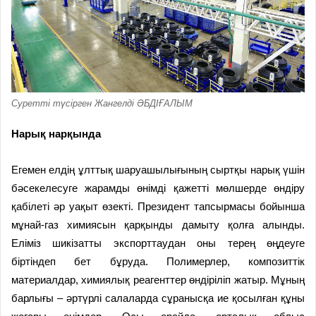
Суретті түсірген Жангелді ӘБДІҒАЛЫМ
Нарық нарқында
Егемен елдің ұлттық шаруашылығының сыртқы нарық үшін
бәсекелесуге жарамды өнімді қажетті мөлшерде өндіру
қабілеті әр уақыт өзекті. Президент тапсырмасы бойынша
мұнай-газ химиясын қарқынды дамыту қолға алынды.
Еліміз шикізатты экспорттаудан оны терең өңдеуге
біртіндеп бет бұруда. Полимерлер, композиттік
материалдар, химиялық реагенттер өндіріліп жатыр. Мұның
барлығы – әртүрлі салаларда сұранысқа ие қосылған құны