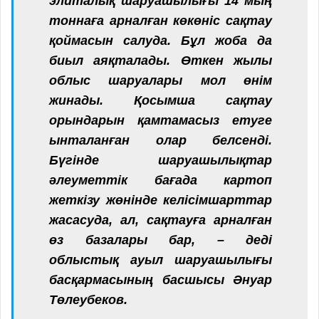
элиталық шаруашылығы 14 мың
тоннаға арналған көкөніс сақтау
қоймасын салуда. Бұл жоба да
биыл аяқталады. Өткен жылы
облыс шаруалары мол өнім
жинады. Қосымша сақтау
орындарын қамтамасыз етуге
ынталанған олар белсенді.
Бүгінде шаруашылықтар
әлеуметтік бағада картоп
жеткізу жөнінде келісімшарттар
жасасуда, ал, сақтауға арналған
өз базалары бар, – деді
облыстық ауыл шаруашылығы
басқармасының басшысы Әнуар
Төлеубеков.