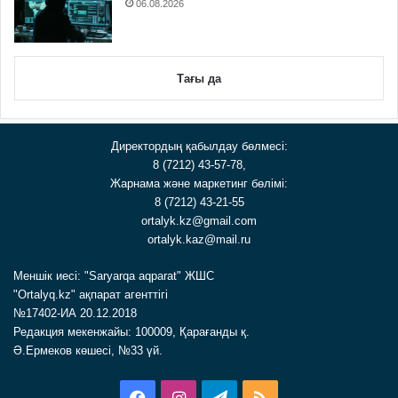
06.08.2026
Тағы да
Директордың қабылдау бөлмесі:
8 (7212) 43-57-78,
Жарнама және маркетинг бөлімі:
8 (7212) 43-21-55
ortalyk.kz@gmail.com
ortalyk.kaz@mail.ru
Меншік иесі: "Saryarqa aqparat" ЖШС
"Ortalyq.kz" ақпарат агенттігі
№17402-ИА 20.12.2018
Редакция мекенжайы: 100009, Қарағанды қ.
Ә.Ермеков көшесі, №33 үй.