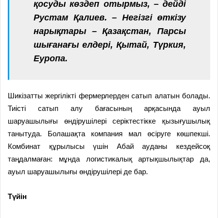
қосуды көздеп отырмыз, – дейді
Рустам Қалиев. – Негізгі өткізу
нарықтары – Қазақстан, Парсы
шығанағы елдері, Қытай, Түркия,
Еуропа.
Шикізатты жергілікті фермерлерден сатып алатын болады.
Тиісті сатып алу бағасының арқасында ауыл
шаруашылығы өндірушілері серіктестікке қызығушылық
танытуда. Болашақта компания мал өсіруге көшпекші.
Комбинат құрылысы үшін Абай ауданы кездейсоқ
таңдалмаған: мұнда логистикалық артықшылықтар да,
ауыл шаруашылығы өндірушілері де бар.
Түйін