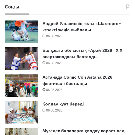
Соңғы
Андрей Ульшиннің голы «Шахтерге»
кезекті жеңіс сыйлады
06.08.2026
Балқашта облыстық «Арай-2026» XIX
спартакиадасы басталды
06.08.2026
Астанада Comic Con Astana 2026
фестивалі басталды
06.08.2026
Қолдау қуат береді
06.08.2026
Мүгедек балаларға қолдау көрсетіледі