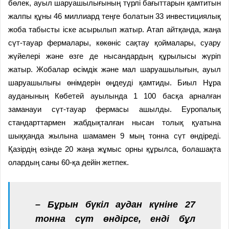
бөлек, ауыл шаруашылығының түрлі бағыттарын қамтитын
жалпы құны 46 миллиард теңге болатын 33 инвестициялық
жоба табысты іске асырылып жатыр. Атап айтқанда, жаңа
сүт-тауар фермалары, көкөніс сақтау қоймалары, суару
жүйелері және өзге де нысандардың құрылысы жүріп
жатыр. Жобалар өсімдік және мал шаруашылығын, ауыл
шаруашылығы өнімдерін өңдеу­ді қамтиды. Биыл Нұра
ауданының Көбетей ауылында 1 100 басқа арналған
заманауи сүт-тауар фермасы ашылды. Еуропалық
стандарттармен жабдықталған нысан толық қуатына
шыққанда жылына шамамен 9 мың тонна сүт өндіреді.
Қазірдің өзінде 20 жаңа жұмыс орны құрылса, болашақта
олардың саны 60-қа дейін жетпек.
– Бұрын бүкіл аудан күніне 27
тонна сүт өндірсе, енді бұл