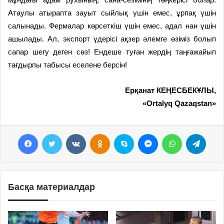
Атаулы атырапта зауыт сыйлық үшін емес, ұрпақ үшін
салынады. Фермалар көрсеткіш үшін емес, адал нан үшін
ашылады. Ал, экспорт үдерісі ақзер әлемге өзіміз болып
сапар шегу деген сөз! Ендеше туған жердің таңғажайып
тағдырлы табысы еселене берсін!
Ерқанат КЕҢЕСБЕКҰЛЫ,
«Ortalyq Qazaqstan»
Facebook
Twitter
VKontakte
Odnoklassniki
Skype
Messenger
WhatsApp
Telegram
Басқа материалдар