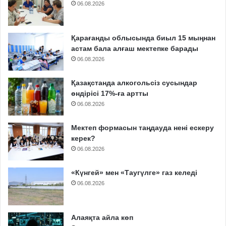
06.08.2026
Қарағанды облысында биыл 15 мыңнан
астам бала алғаш мектепке барады
06.08.2026
Қазақстанда алкогольсіз сусындар
өндірісі 17%-ға артты
06.08.2026
Мектеп формасын таңдауда нені ескеру
керек?
06.08.2026
«Күнгей» мен «Таугүлге» газ келеді
06.08.2026
Алаяқта айла көп