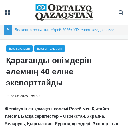
Мәзір
Із
Өзіндік өрнегі бар өлке
Бас тақырып
Басты тақырып
Қарағанды өнімдерін
әлемнің 40 еліне
экспорттайды
28.08.2025
80
Жеткізудің ең қомақты көлемі Ресей мен Қытайға
тиесілі. Басқа серіктестер – Өзбекстан, Украина,
Беларусь, Қырғызстан, Еуроодақ елдері. Экспорттың