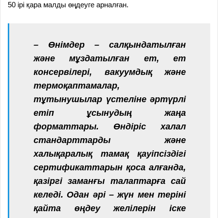
50 ірі қара малды өңдеуге арналған.
– Өнімдер – салқындатылған
және мұздатылған ет, ет
консервілері, вакуумдық және
термоқаптамалар,
тұтынушылар үстеліне әртүрлі
етіп ұсынудың жаңа
форматтары. Өндiрiс халал
стандарттарды және
халықаралық тамақ қауiпсiздiгi
сертификаттарын қоса алғанда,
қазiргi заманғы талаптарға сай
келедi. Одан әрі – жүн мен теріні
қайта өңдеу желілерін іске