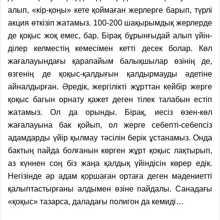
алып, «кір-қоңы» кете қоймаған жерлерге барып, түрлі
акция өткізіп жатамыз. 100-200 шақырымдық жерлерде
де қоқыс жоқ емес, бар. Бірақ бұрынғыдай алып үйін­
ділер келместің кемесімен кетті десек болар. Көл
жағалауындағы қарапайым балықшылар өзінің де,
өзгенің де қоқыс-қалдығын қалдырмауды әдетіне
айналдырған. Әредік, жергілікті жұрттан кейбір жерге
қоқыс багын орнату қажет деген тілек талабын естіп
жатамыз. Ол да орынды. Бірақ, иесіз өзен-көл
жағалауына бак қойып, ол жерге себепті-себепсіз
адамдарды үйір қылмау тәсілін берік ұстанамыз. Онда
бактың пайда болғанын көрген жұрт қоқыс лақтырып,
аз күннен соң біз жаңа қалдық үйіндісін көрер едік.
Негізінде әр адам қоршаған ортаға деген мәдениетті
қалыптастырғаны алдымен өзіне пайдалы. Санадағы
«қоқыс» тазарса, даладағы полигон да кемиді…