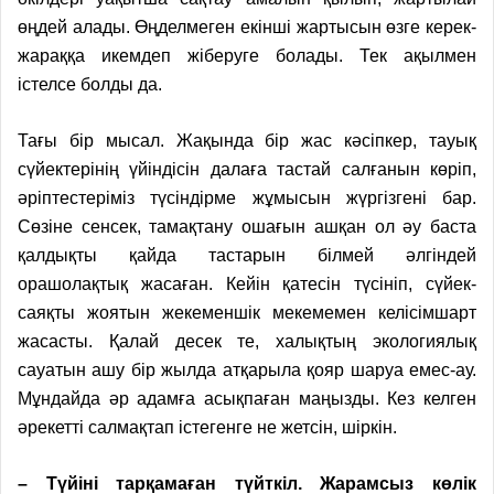
өңдей алады. Өңделмеген екінші жартысын өзге керек-
жараққа икемдеп жіберуге болады. Тек ақылмен
істелсе болды да.
Тағы бір мысал. Жақында бір жас кәсіпкер, тауық
сүйектерінің үйіндісін далаға тастай салғанын көріп,
әріптестеріміз түсіндірме жұмысын жүргізгені бар.
Сөзіне сенсек, тамақтану ошағын ашқан ол әу баста
қалдықты қайда тастарын білмей әлгіндей
орашолақтық жасаған. Кейін қатесін түсініп, сүйек-
саяқты жоятын жекеменшік мекемемен келісімшарт
жасасты. Қалай десек те, халықтың экологиялық
сауатын ашу бір жылда атқарыла қояр шаруа емес-ау.
Мұндайда әр адамға асықпаған маңызды. Кез келген
әрекетті салмақтап істегенге не жетсін, шіркін.
– Түйіні тарқамаған түйткіл. Жарамсыз көлік