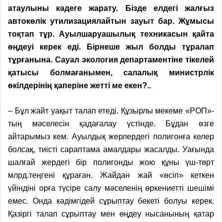
атаулыны кәдеге жарату. Бізде елдегі жалғыз
автокөлік утилизациялайтын зауыт бар. Жұмысы
тоқтап тұр. Ауылшаруашылық техникасын қайта
өңдеуі керек еді. Бірнеше жыл болды тұралап
тұрғанына. Сауал экология департаментіне тікелей
қатысы болмағанымен, салалық министрлік
өкілдерінің қаперіне жетті ме екен?..
– Бұл жайт уақыт талап етеді. Құзырлы мекеме «РОП»-
тың мәселесін қадағалау үстінде. Бұдан өзге
айтарымыз кем. Ауылдық жерлердегі полигонға келер
болсақ, тиісті сараптама амалдары жасалды. Уағында
шалғай жердегі бір полигонды жою құны үш-төрт
млрд.теңгені құраған. Жайдан жай «өсіп» кеткен
үйіндіні орға түсіре салу мәселенің өркениетті шешімі
емес. Онда кәдімгідей сұрыптау бекеті болуы керек.
Қазіргі талап сұрыптау мен өңдеу нысанының қатар