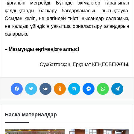
тұрғанын меңзейді. Бүгінде әкімдіктер тарапынан
қалдықтарды басқару бағдарламасын пысықтауда.
Осыдан келіп, не әлгіндей тиісті нысандар салармыз,
не қалдық үйіндісін уақытша орналастыру алаңдарын
салармыз.
– Мазмұнды әңгімеңізге алғыс!
Сұхбаттасқан, Ерқанат КЕҢЕСБЕКҰЛЫ.
Facebook
Twitter
VKontakte
Odnoklassniki
Skype
Messenger
WhatsApp
Telegram
Басқа материалдар