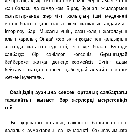
де орнатқыздық. Тек соған жете мән беріп, амал ететін
жан баласы да кемде-кем. Бірақ, бұрнағы жылдармен
салыстырғанда жергілікті халықтың ішкі мәдениеті
ептеп болсын қалыптасып келе жатқанын аңдаймыз.
Ілгерілеу бар. Мысалы үшін, өзен-көлдің жағалауын
алып қаралық. Ондай жер ылғи қоқыс пен қалдықтың
астында жататын еді ғой, есіңізде болар. Бүгінде
саябаққа бір сейілдеп келсеңіз, бұрынғыдай
бейберекет жатқан дәнеңе көрмейсіз. Бүгінгі адам
бейсауат жатқан нәрсені қабылдай алмайтын халге
жеткені қуантады.
– Сөзіңіздің ауанына сенсек, орталық саябақтағы
тазалайтын қызметі бар жерлерді меңзегеніңіз
ғой…
– Біз қоршаған ортаның сақшысы болғаннан соң,
далалық аумақтарды да күнделікті бақылауымызға