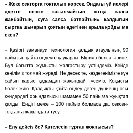
– Жеке секторға тоқталып көрсек. Ондағы үй иелері
әдетте пешке жағылмайтын «отқа салса
жанбайтын, суға салса батпайтын» қалдығын
сыртқа шығарып қоятын әдетінен арыла қойды ма
екен?
– Қазіргі заманауи технология қалдық атаулының 90
пайызын қайта өңдеуге қау­қарлы. Ықтияр болса, әрине.
Бұл бағытта жұмысты жалғастыру үстіндеміз. Кейде
көңіліміз толмай жүреді. Не десек те, көздегенімізге күн
сайын қарыс қадамдап жақындай түсеміз. Қоқысты
бөлек жию. Қалдықты қайта өңдеу деген дүниенің осы
күндердегі орындалысы шамамен 50 пайызға жуықтап
қалды. Ендігі меже – 100 пайыз болмаса да, сексен-
тоқсанға жақындата түсу.
– Елу дейсіз бе? Қателесіп тұрған жоқпысыз?