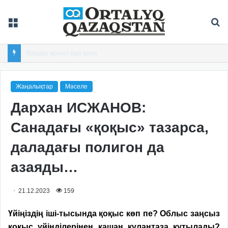
Мәзір
Із
Дастан Сатпаев Австралиядағы турнирдің үздік гол авторы атанды
Жаңалықтар
Мәселе
Дархан ИСЖАНОВ:
Санадағы «қоқыс» тазарса,
даладағы полигон да
азаяды…
21.12.2023
159
Үйіңіздің іші-тысында қоқыс көп пе? Облыс заңсыз
қоқыс үйінділерінен қашан құлантаза құтылады?