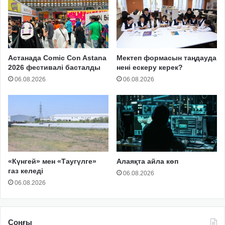
Астанада Comic Con Astana
Мектеп формасын таңдауда
2026 фестивалі басталды
нені ескеру керек?
06.08.2026
06.08.2026
«Күнгей» мен «Таугүлге»
Алаяқта айла көп
газ келеді
06.08.2026
06.08.2026
Соңғы