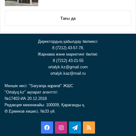
Тағы да
Директордың қабылдау бөлмесі:
8 (7212) 43-57-78,
Жарнама және маркетинг бөлімі:
8 (7212) 43-21-55
ortalyk.kz@gmail.com
ortalyk.kaz@mail.ru
Меншік иесі: "Saryarqa aqparat" ЖШС
"Ortalyq.kz" ақпарат агенттігі
№17402-ИА 20.12.2018
Редакция мекенжайы: 100009, Қарағанды қ.
Ә.Ермеков көшесі, №33 үй.
Facebook
Instagram
Telegram
RSS