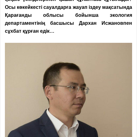
Осы көкейкесті сауалдарға жауап іздеу мақсатында
Қарағанды облысы бойынша экология
департаментінің басшысы Дархан Исжановпен
сұхбат құрған едік…