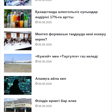
Қазақстанда алкогольсіз сусындар
өндірісі 17%-ға артты
06.08.2026
Мектеп формасын таңдауда нені ескеру
керек?
06.08.2026
«Күнгей» мен «Таугүлге» газ келеді
06.08.2026
Алаяқта айла көп
06.08.2026
Өзіндік өрнегі бар өлке
06.08.2026