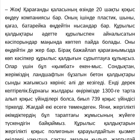
– Жоқ! Қарағанды қаласының өзінде 20 шақты қоқыс
өңдеу компаниясы бар. Оның ішінде пластик, шыны,
қағаз, батарейка өңдейтін нысандар бар. Құрылыс
қалдықтары әдетте құрылыспен айналысатын
кәсіпорындар маңында көптеп пайда болады. Оны
өңдейтін де жер бар. Бірақ бажайлап қарағанымызда
көп кәсіпкер құрылыс қалдығын сұрыптауға құлықсыз.
Олар үшін бұл «қымбат» екен-мыс. Сондықтан,
жеріміздің ландшафтын бұзатын бетон қалдықтары
сынды жағымсыз көрініс әлі де кезігеді. Енді дерек
келтірелік.Бұрнағы жылдары өңірімізде 1300-ге тарта
алып қоқыс үйінділері болса, биыл 739 қоқыс үйіндісі
тіркелді. Жағдай екі есеге төмендеген. Яғни, жергілікті
әкімдіктердің бұл тараптағы жұмысының жүйеге
түскендігін байқаймыз. Құрылыс қалдықтарын
жергілікті қоқыс полигонын қарауылдайтын қызмет
өкілдері уақытша сақтау амалын қылып, жартылай