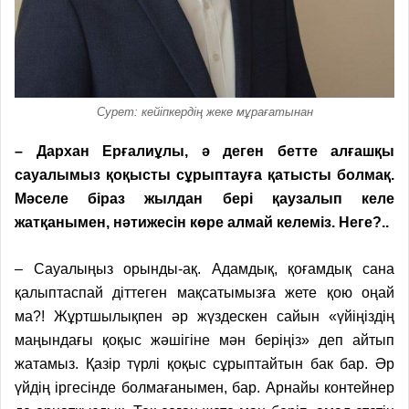
Сурет: кейіпкердің жеке мұрағатынан
– Дархан Ерғалиұлы, ә деген бетте алғашқы
сауалымыз қоқысты сұрыптауға қатысты болмақ.
Мәселе біраз жылдан бері қаузалып келе
жатқанымен, нәтижесін көре алмай келеміз. Неге?..
– Сауалыңыз орынды-ақ. Адамдық, қоғамдық сана
қалыптаспай діттеген мақсатымызға жете қою оңай
ма?! Жұртшылықпен әр жүздескен сайын «үйіңіздің
маңындағы қоқыс жәшігіне мән беріңіз» деп айтып
жатамыз. Қазір түрлі қоқыс сұрыптайтын бак бар. Әр
үйдің іргесінде болмағанымен, бар. Арнайы контейнер