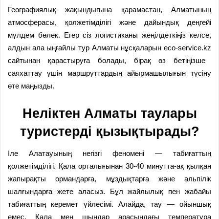
Географиялық жақындығына қарамастан, Алматының
атмосферасы, қолжетімділігі және дайындық деңгейі
мүлдем бөлек. Егер сіз логистиканы жеңілдеткіңіз келсе,
алдын ала ыңғайлы тур Алматы нұсқаларын
eco-service.kz
сайтынан қарастыруға болады, бірақ өз бетіңізше
саяхаттау үшін маршруттардың айырмашылығын түсіну
өте маңызды.
Неліктен Алматы таулары
туристерді қызықтырады?
Іле Алатауының негізгі феномені — табиғаттың
қолжетімділігі. Қала орталығынан 30-40 минутта-ақ қылқан
жапырақты ормандарға, мұздықтарға және альпілік
шалғындарға жете аласыз. Бұл жайлылық пен жабайы
табиғаттың керемет үйлесімі. Алайда, тау — ойыншық
емес. Қала мен шыңдар арасындағы температура