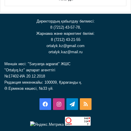
Директордың қабылдау бөлмесі:
8 (7212) 43-57-78,
Жарнама және маркетинг бөлімі:
8 (7212) 43-21-55
ortalyk.kz@gmail.com
ortalyk.kaz@mail.ru
Меншік иесі: "Saryarqa aqparat" ЖШС
"Ortalyq.kz" ақпарат агенттігі
№17402-ИА 20.12.2018
Редакция мекенжайы: 100009, Қарағанды қ.
Ә.Ермеков көшесі, №33 үй.
Facebook
Instagram
Telegram
RSS