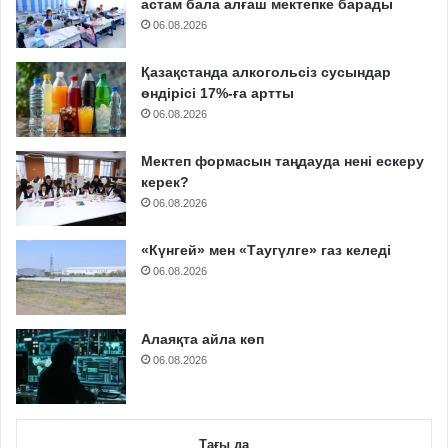
астам бала алғаш мектепке барады
06.08.2026
Қазақстанда алкогольсіз сусындар
өндірісі 17%-ға артты
06.08.2026
Мектеп формасын таңдауда нені ескеру
керек?
06.08.2026
«Күнгей» мен «Таугүлге» газ келеді
06.08.2026
Алаяқта айла көп
06.08.2026
Тағы да