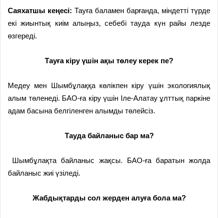
Саяхатшы кеңесі:
Тауға баламен барғанда, міндетті түрде
екі жиынтық киім алыңыз, себебі тауда күн райы лезде
өзгереді.
Тауға кіру үшін ақы төлеу керек пе?
Медеу мен Шымбұлаққа көлікпен кіру үшін экологиялық
алым төленеді. БАО-ға кіру үшін Іле-Алатау ұлттық паркіне
адам басына белгіленген алымды төлейсіз.
Тауда байланыс бар ма?
Шымбұлақта байланыс жақсы. БАО-ға баратын жолда
байланыс жиі үзіледі.
Жабдықтарды сол жерден алуға бола ма?