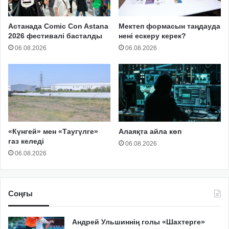
Астанада Comic Con Astana
Мектеп формасын таңдауда
2026 фестивалі басталды
нені ескеру керек?
06.08.2026
06.08.2026
«Күнгей» мен «Таугүлге»
Алаяқта айла көп
газ келеді
06.08.2026
06.08.2026
Соңғы
Андрей Ульшиннің голы «Шахтерге»