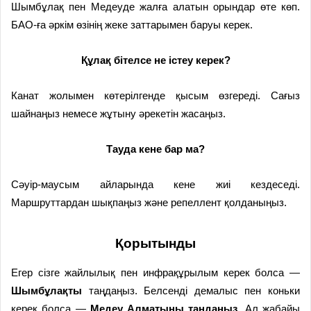
Шымбұлақ пен Медеуде жалға алатын орындар өте көп.
БАО-ға әркім өзінің жеке заттарымен баруы керек.
Құлақ бітелсе не істеу керек?
Канат жолымен көтерілгенде қысым өзгереді. Сағыз
шайнаңыз немесе жұтыну әрекетін жасаңыз.
Тауда кене бар ма?
Сәуір-маусым айларында кене жиі кездеседі.
Маршруттардан шықпаңыз және репеллент қолданыңыз.
Қорытынды
Егер сізге жайлылық пен инфрақұрылым керек болса —
Шымбұлақты
таңдаңыз. Белсенді демалыс пен коньки
керек болса —
Медеу Алматыны таңдаңыз
. Ал жабайы