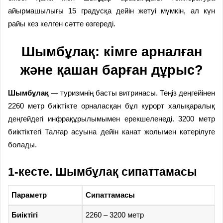
айырмашылығы 15 градусқа дейін жетуі мүмкін, ал күн
райы кез келген сәтте өзгереді.
Шымбұлақ: кімге арналған
және қашан барған дұрыс?
Шымбұлақ
— туризмнің басты витринасы. Теңіз деңгейінен
2260 метр биіктікте орналасқан бұл курорт халықаралық
деңгейдегі инфрақұрылымымен ерекшеленеді. 3200 метр
биіктіктегі Талғар асуына дейін канат жолымен көтерілуге
болады.
1-кесте. Шымбұлақ сипаттамасы
Параметр
Сипаттамасы
Биіктігі
2260 – 3200 метр