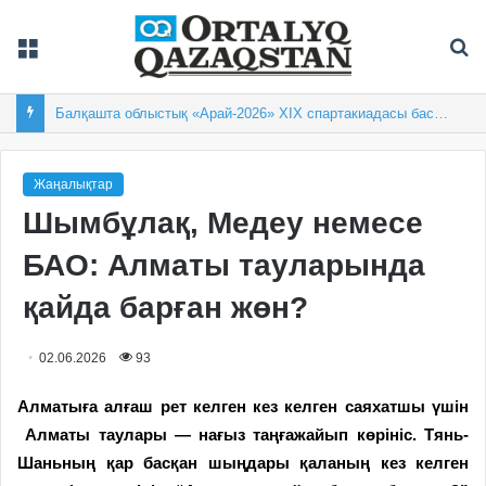
Мәзір
Із
Балқашта облыстық «Арай-2026» XIX спартакиадасы басталды
Жаңалықтар
Шымбұлақ, Медеу немесе
БАО: Алматы тауларында
қайда барған жөн?
02.06.2026
93
Алматыға алғаш рет келген кез келген саяхатшы үшін
Алматы таулары — нағыз таңғажайып көрініс. Тянь-
Шаньның қар басқан шыңдары қаланың кез келген