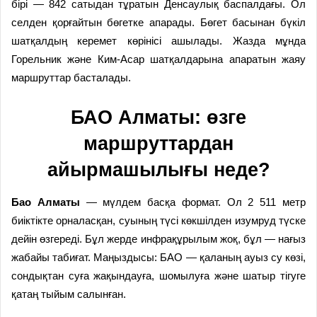
бірі — 842 сатыдан тұратын Денсаулық баспалдағы. Ол
селден қорғайтын бөгетке апарады. Бөгет басынан бүкіл
шатқалдың керемет көрінісі ашылады. Жазда мұнда
Горельник және Ким-Асар шатқалдарына апаратын жаяу
маршруттар басталады.
БАО Алматы: өзге
маршруттардан
айырмашылығы неде?
Бао Алматы
— мүлдем басқа формат. Ол 2 511 метр
биіктікте орналасқан, суының түсі көкшілден изумруд түске
дейін өзгереді. Бұл жерде инфрақұрылым жоқ, бұл — нағыз
жабайы табиғат. Маңыздысы: БАО — қаланың ауыз су көзі,
сондықтан суға жақындауға, шомылуға және шатыр тігуге
қатаң тыйым салынған.