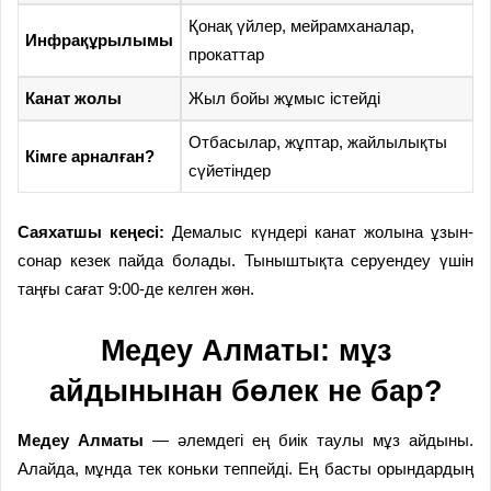
Қонақ үйлер, мейрамханалар,
Инфрақұрылымы
прокаттар
Канат жолы
Жыл бойы жұмыс істейді
Отбасылар, жұптар, жайлылықты
Кімге арналған?
сүйетіндер
Саяхатшы кеңесі:
Демалыс күндері канат жолына ұзын-
сонар кезек пайда болады. Тыныштықта серуендеу үшін
таңғы сағат 9:00-де келген жөн.
Медеу Алматы: мұз
айдынынан бөлек не бар?
Медеу Алматы
— әлемдегі ең биік таулы мұз айдыны.
Алайда, мұнда тек коньки теппейді. Ең басты орындардың