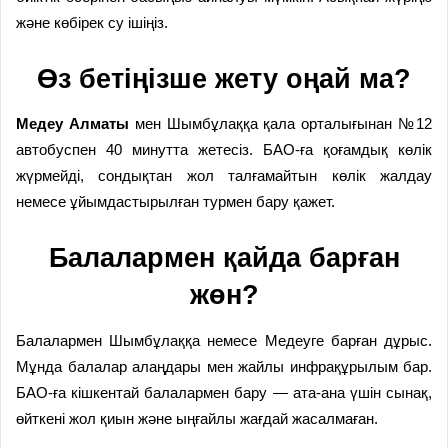
және көбірек су ішіңіз.
Өз бетіңізше жету оңай ма?
Медеу Алматы
мен Шымбұлаққа қала орталығынан №12
автобуспен 40 минутта жетесіз. БАО-ға қоғамдық көлік
жүрмейді, сондықтан жол талғамайтын көлік жалдау
немесе ұйымдастырылған турмен бару қажет.
Балалармен қайда барған
жөн?
Балалармен Шымбұлаққа немесе Медеуге барған дұрыс.
Мұнда балалар алаңдары мен жайлы инфрақұрылым бар.
БАО-ға кішкентай балалармен бару — ата-ана үшін сынақ,
өйткені жол қиын және ыңғайлы жағдай жасалмаған.