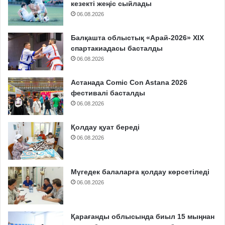
кезекті жеңіс сыйлады
06.08.2026
Балқашта облыстық «Арай-2026» XIX
спартакиадасы басталды
06.08.2026
Астанада Comic Con Astana 2026
фестивалі басталды
06.08.2026
Қолдау қуат береді
06.08.2026
Мүгедек балаларға қолдау көрсетіледі
06.08.2026
Қарағанды облысында биыл 15 мыңнан