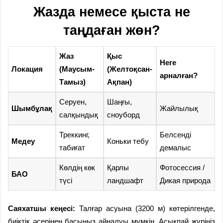
Жазда немесе қыста не
таңдаған жөн?
Жаз
Қыс
Неге
Локация
(Маусым-
(Желтоқсан-
арналған?
Тамыз)
Ақпан)
Серуен,
Шаңғы,
Шымбұлақ
Жайлылық
салқындық
сноуборд
Треккинг,
Белсенді
Медеу
Коньки тебу
табиғат
демалыс
Көлдің көк
Қарлы
Фотосессия /
БАО
түсі
ландшафт
Дикая природа
Саяхатшы кеңесі:
Талғар асуына (3200 м) көтерілгенде,
биіктік әсерінен басыңыз айналуы мүмкін. Асықпай жүріңіз