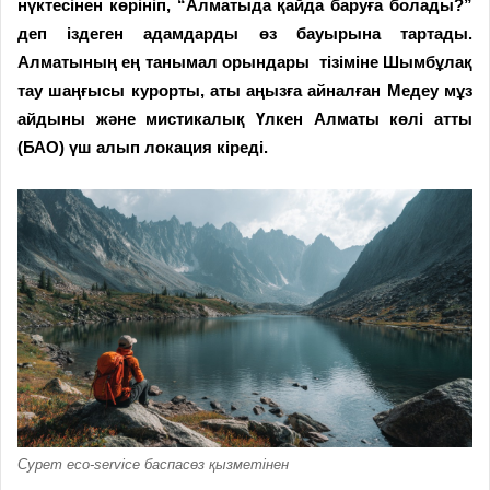
нүктесінен көрініп, “Алматыда қайда баруға болады?”
деп іздеген адамдарды өз бауырына тартады.
Алматының ең танымал орындары тізіміне Шымбұлақ
тау шаңғысы курорты, аты аңызға айналған Медеу мұз
айдыны және мистикалық Үлкен Алматы көлі атты
(БАО) үш алып локация кіреді.
Сурет eco-service баспасөз қызметінен