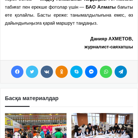
табиғат пен ерекше фотолар үшін —
БАО
Алматы
бағыты
өте қолайлы. Басты ереже: танымалдылығына емес, өз
дайындығыңызға қарай маршрут таңдаңыз.
Данияр АХМЕТОВ,
журналист-саяхатшы
Facebook
Twitter
VKontakte
Odnoklassniki
Skype
Messenger
WhatsApp
Telegram
Басқа материалдар