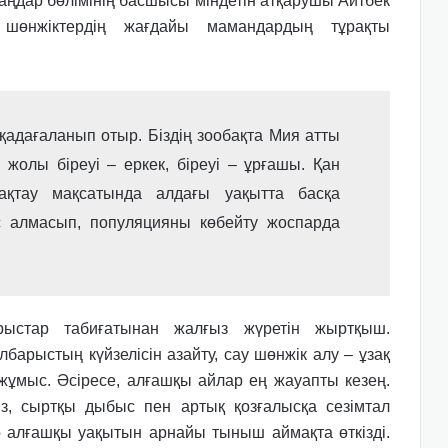
ңдар бөлімінің басшысы міндетін атқарушы Айтбек
 шөнжіктердің жағдайы мамандардың тұрақты
қадағаланып отыр. Біздің зообақта Мия атты
 жолы біреуі – еркек, біреуі – ұрғашы. Қан
қтау мақсатында алдағы уақытта басқа
с алмасып, популяцияны көбейту жоспарда
рыстар табиғатынан жалғыз жүретін жыртқыш.
арыстың күйзелісін азайту, сау шөнжік алу – ұзақ
 жұмыс. Әсіресе, алғашқы айлар ең жауапты кезең.
із, сыртқы дыбыс пен артық қозғалысқа сезімтал
р алғашқы уақытын арнайы тыныш аймақта өткізді.