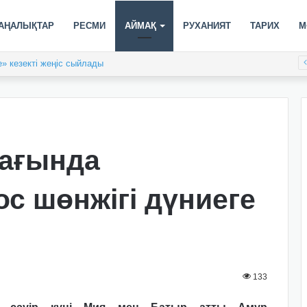
АҢАЛЫҚТАР
РЕСМИ
АЙМАҚ
РУХАНИЯТ
ТАРИХ
М
» кезекті жеңіс сыйлады
бағында
с шөнжігі дүниеге
133