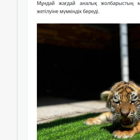
Мұндай жағдай аналық жолбарыстың м
жетілуіне мүмкіндік береді.