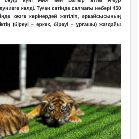
30 сәуір күні Мия мен Батыр атты Амур
ниеге келді. Туған сәтінде салмағы небәрі 450
інде көзге көрінердей жетіліп, әрқайсысының
тің (біреуі – еркек, біреуі – ұрғашы) жағдайы