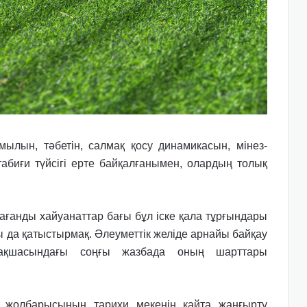
мылын, тәбетін, салмақ қосу динамикасын, мінез-
абиғи түйсігі ерте байқалғанымен, олардың толық
рағанды хайуанаттар бағы бұл іске қала тұрғындары
да қатыстырмақ. Әлеуметтік желіде арнайы байқау
арақшасындағы соңғы жазбада оның шарттары
н жолбарысының тарихи мекенін қайта жаңғырту