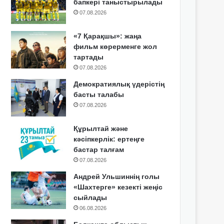
бапкері таныстырылады
07.08.2026
«7 Қарақшы»: жаңа
фильм көрерменге жол
тартады
07.08.2026
Демократиялық үдерістің
басты талабы
07.08.2026
Құрылтай және
кәсіпкерлік: ертеңге
бастар талғам
07.08.2026
Андрей Ульшиннің голы
«Шахтерге» кезекті жеңіс
сыйлады
06.08.2026