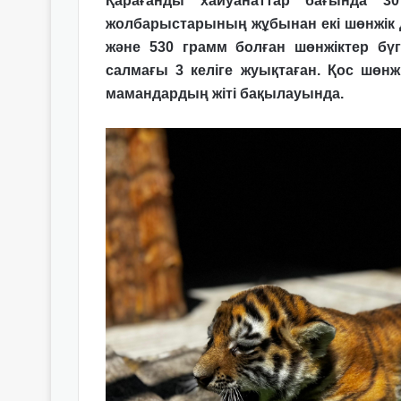
Қарағанды хайуанаттар бағында 
жолбарыстарының жұбынан екі шөнжік дү
және 530 грамм болған шөнжіктер бүг
салмағы 3 келіге жуықтаған. Қос шөнжік
мамандардың жіті бақылауында.