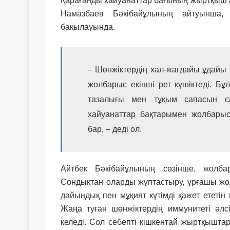
Қарағанды хайуанаттар бағының жыртқыш а
Намазбаев Бәкібайұлының айтуынша,
бақылауында.
–
Шөнжіктердің хал-жағдайы ұдайы 
жолбарыс екінші рет күшіктеді. Бұл
тазалығы мен тұқым сапасын са
хайуанаттар бақтарымен жолбары
бар, – деді ол.
Айтбек Бәкібайұлының сөзінше, жолба
Сондықтан оларды жұптастыру, ұрғашы жолб
дайындық пен мұқият күтімді қажет ететін
Жаңа туған шөнжіктердің иммунитеті әлс
келеді. Сол себепті кішкентай жыртқышта