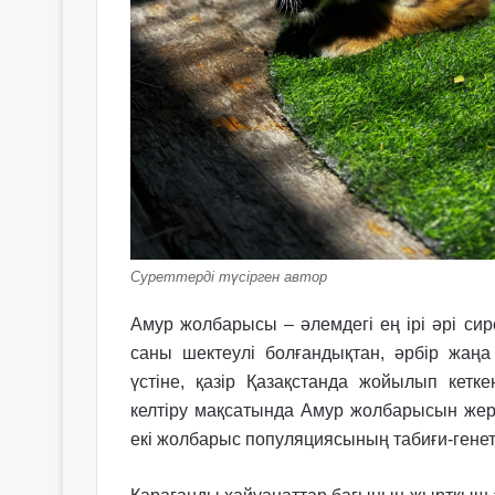
Суреттерді түсірген автор
Амур жолбарысы – әлемдегі ең ірі әрі сир
саны шектеулі болғандықтан, әрбір жаң
үстіне, қазір Қазақстанда жойылып кет
келтіру мақсатында Амур жолбарысын жер
екі жолбарыс популяциясының табиғи-генет