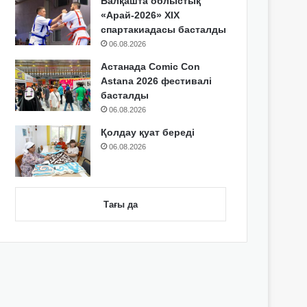
Балқашта облыстық
«Арай-2026» XIX
спартакиадасы басталды
06.08.2026
Астанада Comic Con
Astana 2026 фестивалі
басталды
06.08.2026
Қолдау қуат береді
06.08.2026
Тағы да