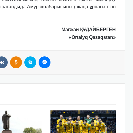
 Қарағандыда Амур жолбарысының жаңа ұрпағы өсіп
Мағжан ҚҰДАЙБЕРГЕН
«Ortalyq Qazaqstan»
VKontakte
Odnoklassniki
Skype
Messenger