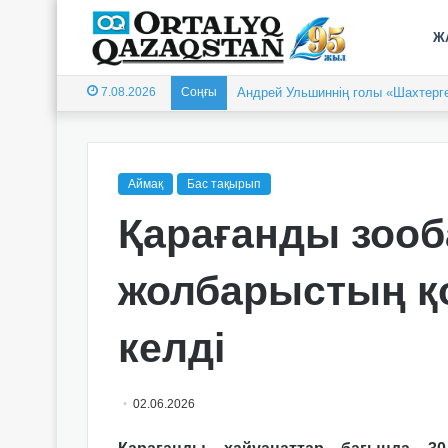
Ж
7.08.2026
Соңғы
Андрей Ульшиннің голы «Шахтерге
Аймақ
Бас тақырып
Қарағанды зоо
жолбарыстың қо
келді
02.06.2026