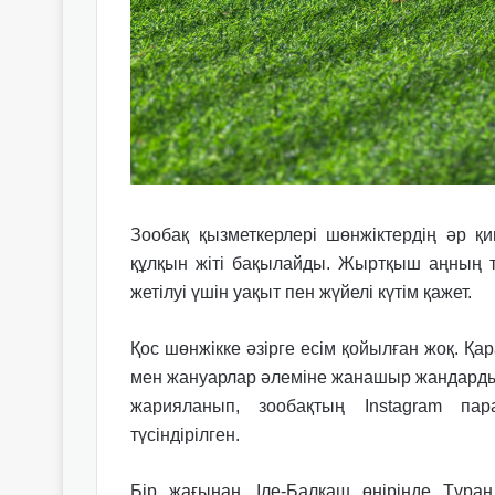
Зообақ қызметкерлері шөнжіктердің әр қи
құлқын жіті бақылайды. Жыртқыш аңның т
жетілуі үшін уақыт пен жүйелі күтім қажет.
Қос шөнжікке әзірге есім қойылған жоқ. Қа
мен жануарлар әлеміне жанашыр жандарды 
жарияланып, зообақтың Instagram п
түсіндірілген.
Бір жағынан, Іле-Балқаш өңірінде Тұра