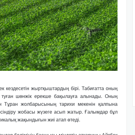
ек кездесетін жыртқыштардың бірі. Табиғатта оның
а туған шөнжік ерекше бақылауға алынады. Оның
кен Тұран жолбарысының тарихи мекенін қалпына
сіндіру жобасы жүзеге асып жатыр. Ғалымдар бұл
икалық жақындығын жиі атап өтеді.