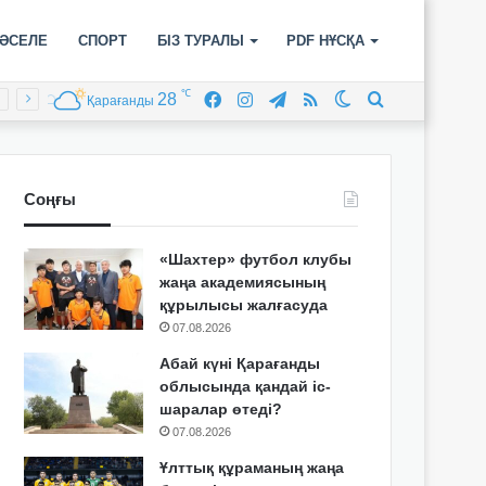
ӘСЕЛЕ
СПОРТ
БІЗ ТУРАЛЫ
PDF НҰСҚА
℃
28
Facebook
Instagram
Telegram
RSS
Switch
Іздеу
Қарағанды
skin
Соңғы
«Шахтер» футбол клубы
жаңа академиясының
құрылысы жалғасуда
07.08.2026
Абай күні Қарағанды
облысында қандай іс-
шаралар өтеді?
07.08.2026
Ұлттық құраманың жаңа