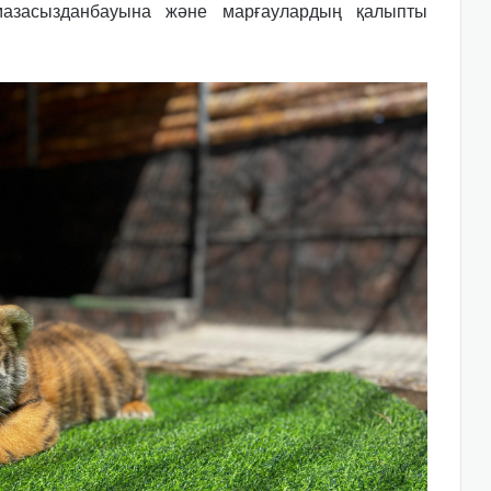
азасызданбауына және марғаулардың қалыпты