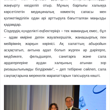
жаңғырту көзделіп отыр. Мұның барлығы халыққа
көрсетілетін медициналық көмектің сапасы мен
қолжетімділігін одан әрі арттыруға бағытталған маңызды
қадамдар.
Сіздердің күнделікті еңбектеріңіз – тек мамандық емес, бұл
– адам өміріне деген жауапкершілік, жанашырлық пен
мейірімнің жарқын көрінісі. Ақ халаттың абыройын
асқақтатып, антына адал болып жүрген әр дәрігерге,
медбикеге, фельдшерге, санитарға және сала
ардагерлеріне аудан халқының атынан зор
ризашылығымды білдіремін”, – деп тебірене сөйлеп, сала
саңлақтарына мерекелік марапаттарын тапсыруға көшті.