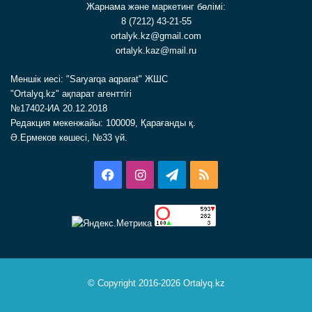
Жарнама және маркетинг бөлімі:
8 (7212) 43-21-55
ortalyk.kz@gmail.com
ortalyk.kaz@mail.ru
Меншік иесі: "Saryarqa aqparat" ЖШС
"Ortalyq.kz" ақпарат агенттігі
№17402-ИА 20.12.2018
Редакция мекенжайы: 100009, Қарағанды қ.
Ә.Ермеков көшесі, №33 үй.
Facebook
Instagram
Telegram
RSS
© Copyright 2016-2026 Ortalyq.kz