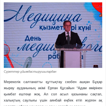
Суреттер ұйымдастырушылардан
Мерекелік салтанатты құттықтау сөзбен ашқан Бұқар
жырау ауданының әкімі Ерлан Құсайын “Адам өмірінен
қымбат ештеңе жоқ. Ал сол асыл қазынаны сақтап,
халықтың саулығы үшін аянбай еңбек етіп жүрген ақ