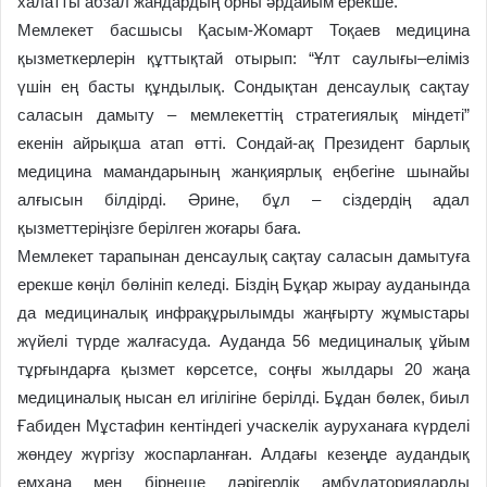
халатты абзал жандардың орны әрдайым ерекше.
Мемлекет басшысы Қасым-Жомарт Тоқаев медицина
қызметкерлерін құттықтай отырып: “Ұлт саулығы–еліміз
үшін ең басты құндылық. Сондықтан денсаулық сақтау
саласын дамыту – мемлекеттің стратегиялық міндеті”
екенін айрықша атап өтті. Сондай-ақ Президент барлық
медицина мамандарының жанқиярлық еңбегіне шынайы
алғысын білдірді. Әрине, бұл – сіздердің адал
қызметтеріңізге берілген жоғары баға.
Мемлекет тарапынан денсаулық сақтау саласын дамытуға
ерекше көңіл бөлініп келеді. Біздің Бұқар жырау ауданында
да медициналық инфрақұрылымды жаңғырту жұмыстары
жүйелі түрде жалғасуда. Ауданда 56 медициналық ұйым
тұрғындарға қызмет көрсетсе, соңғы жылдары 20 жаңа
медициналық нысан ел игілігіне берілді. Бұдан бөлек, биыл
Ғабиден Мұстафин кентіндегі учаскелік ауруханаға күрделі
жөндеу жүргізу жоспарланған. Алдағы кезеңде аудандық
емхана мен бірнеше дәрігерлік амбулаторияларды