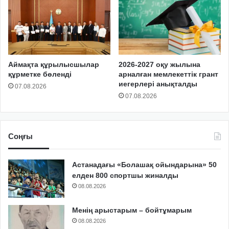
Аймақта құрылысшылар
2026-2027 оқу жылына
құрметке бөленді
арналған мемлекеттік грант
иегерлері анықталды
07.08.2026
07.08.2026
Соңғы
Астанадағы «Болашақ ойындарына» 50
елден 800 спортшы жиналды
08.08.2026
Менің арыстарым – бойтұмарым
08.08.2026