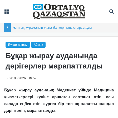
Мәзір
Із
Ұлттық құраманың жаңа бапкері таныстырылады
Бұқар жырау
Аймақ
Бұқар жырау ауданында
дәрігерлер марапатталды
20.06.2026
59
Бұқар жырау аудандық Мәдениет үйінде Медицина
қызметкерлері күніне арналған салтанат өтіп, осы
салада еңбек етіп жүрген бір топ ақ халатты жандар
дәріптеліп, марапатталды.