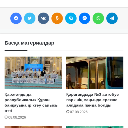
Facebook
Twitter
VKontakte
Odnoklassniki
Skype
Messenger
WhatsApp
Telegram
Басқа материалдар
Қарағандыда
Қарағандыда №3 автобус
республикалық Құран
паркінің маңында ерекше
байқауына іріктеу сайысы
аялдама пайда болды
өтті
07.08.2026
08.08.2026