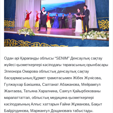
Одан әрі Қарағанды облысы “SENIM” Денсаулық сақтау
жүйесі қызметкерлері кәсіподағы төрағасының орынбасары
Элеонора Омарова облыстық денсаулық сақтау
басқармасының Құрмет грамотасымен Жібек Жүнісова,
Гүлжаухар Бәкішева, Салтанат Абажанова, Мейрамгүл
Жантаева, Татьяна Харалнина, Саягүл Қайырбекованы
марапаттаттап, облыстық медицина қызметкерлері
кәсіподағының Алғыс хаттарын Ғайни Жұманова, Бақыт
Байділдинова, Маржангүл Дощановаға табыстады.