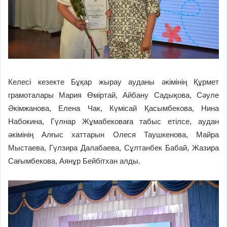
Келесі кезекте Бұқар жырау ауданы әкімінің Құрмет
грамоталары Мария Өміртай, Айбану Садықова, Сәуле
Әкімжанова, Елена Чак, Күмісай Қасымбекова, Нина
Набокина, Гүлнар Жұмабековаға табыс етілсе, аудан
әкімінің Алғыс хаттарын Олеся Таушкенова, Майра
Мыстаева, Гүлзира Далабаева, Сұлтанбек Бабай, Жазира
Сағымбекова, Аянұр Бейбітхан алды.