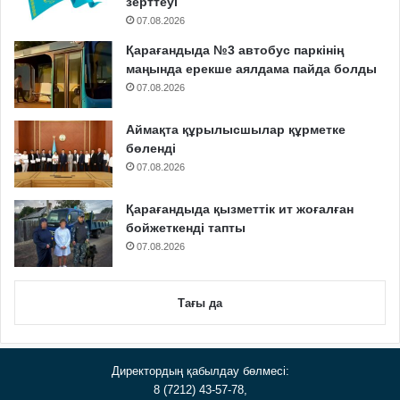
зерттеуі
07.08.2026
Қарағандыда №3 автобус паркінің
маңында ерекше аялдама пайда болды
07.08.2026
Аймақта құрылысшылар құрметке
бөленді
07.08.2026
Қарағандыда қызметтік ит жоғалған
бойжеткенді тапты
07.08.2026
Тағы да
Директордың қабылдау бөлмесі:
8 (7212) 43-57-78,