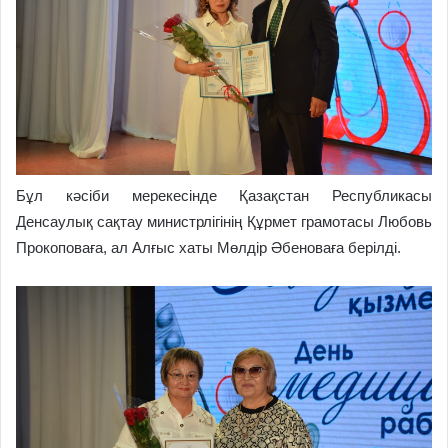
Бұл кәсіби мерекесінде Қазақстан Республикасы
Денсаулық сақтау министрлігінің Құрмет грамотасы Любовь
Прокоповаға, ал Алғыс хаты Мөлдір Әбеноваға берілді.