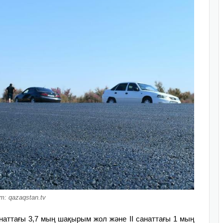
т: qazaqstan.tv
аттағы 3,7 мың шақырым жол және II санаттағы 1 мың