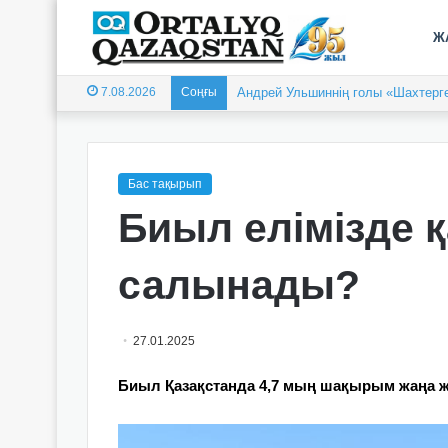
Ж
7.08.2026
Соңғы
Андрей Ульшиннің голы «Шахтерге
Бас тақырып
Биыл елімізде 
салынады?
27.01.2025
Биыл Қазақстанда 4,7 мың шақырым жаңа ж