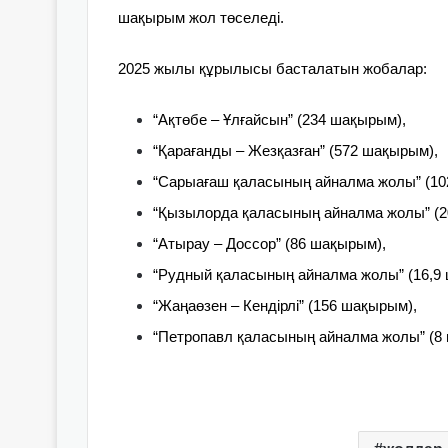
шақырым жол төселеді.
2025 жылы құрылысы басталатын жобалар:
“Ақтөбе – Ұлғайсын” (234 шақырым),
“Қарағанды – Жезқазған” (572 шақырым),
“Сарыағаш қаласының айналма жолы” (10
“Қызылорда қаласының айналма жолы” (2
“Атырау – Доссор” (86 шақырым),
“Рудный қаласының айналма жолы” (16,9
“Жаңаөзен – Кендірлі” (156 шақырым),
“Петропавл қаласының айналма жолы” (8