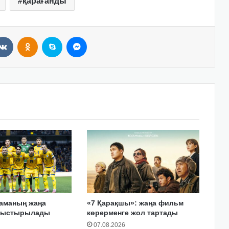
қарағанды
VKontakte
Odnoklassniki
Skype
Messenger
раманың жаңа
«7 Қарақшы»: жаңа фильм
аныстырылады
көрерменге жол тартады
07.08.2026