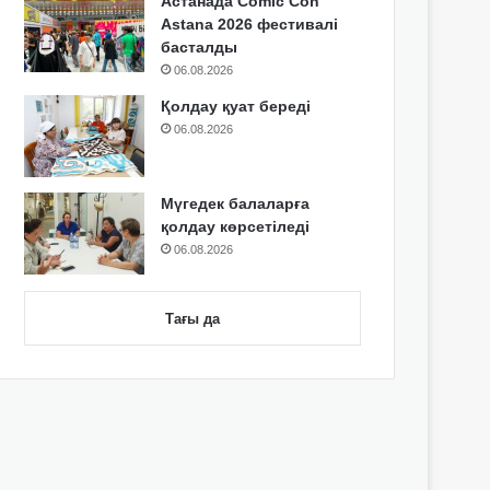
Астанада Comic Con
Astana 2026 фестивалі
басталды
06.08.2026
Қолдау қуат береді
06.08.2026
Мүгедек балаларға
қолдау көрсетіледі
06.08.2026
Тағы да