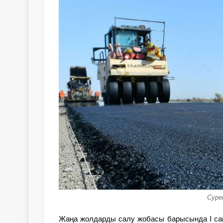
Суре
Жаңа жолдарды салу жобасы барысында І сан