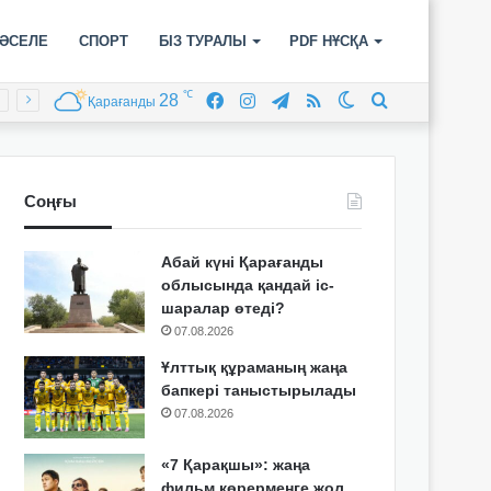
ӘСЕЛЕ
СПОРТ
БІЗ ТУРАЛЫ
PDF НҰСҚА
℃
28
Facebook
Instagram
Telegram
RSS
Switch
Іздеу
Қарағанды
skin
Соңғы
Абай күні Қарағанды
облысында қандай іс-
шаралар өтеді?
07.08.2026
Ұлттық құраманың жаңа
бапкері таныстырылады
07.08.2026
«7 Қарақшы»: жаңа
фильм көрерменге жол