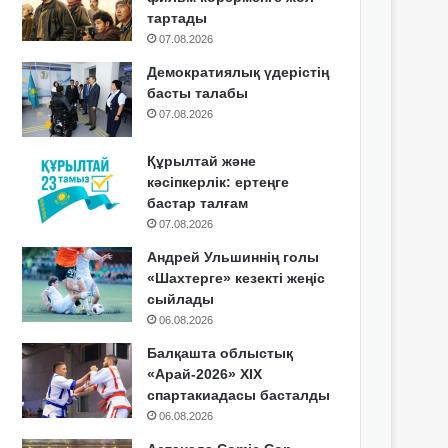
тартады
07.08.2026
Демократиялық үдерістің
басты талабы
07.08.2026
Құрылтай және
кәсіпкерлік: ертеңге
бастар талғам
07.08.2026
Андрей Ульшиннің голы
«Шахтерге» кезекті жеңіс
сыйлады
06.08.2026
Балқашта облыстық
«Арай-2026» XIX
спартакиадасы басталды
06.08.2026