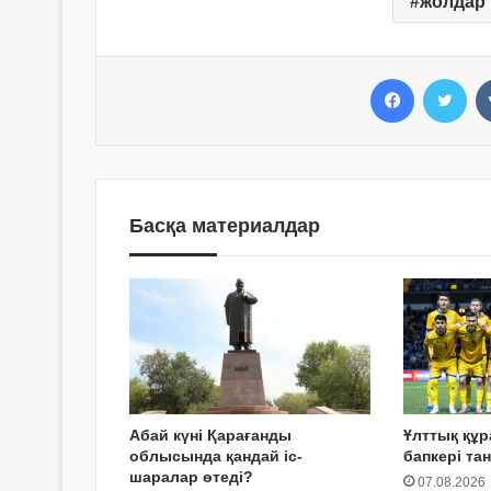
жолдар
Facebook
Twitter
Басқа материалдар
Абай күні Қарағанды
Ұлттық құ
облысында қандай іс-
бапкері т
шаралар өтеді?
07.08.2026