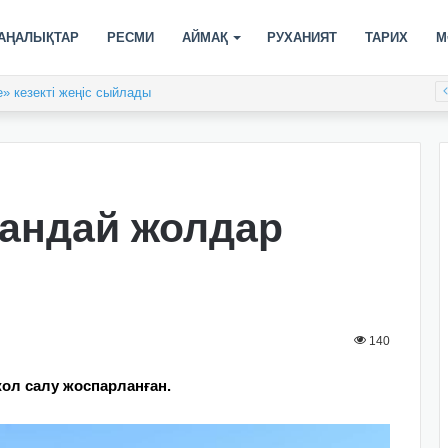
АҢАЛЫҚТАР
РЕСМИ
АЙМАҚ
РУХАНИЯТ
ТАРИХ
М
» кезекті жеңіс сыйлады
қандай жолдар
140
ол салу жоспарланған.