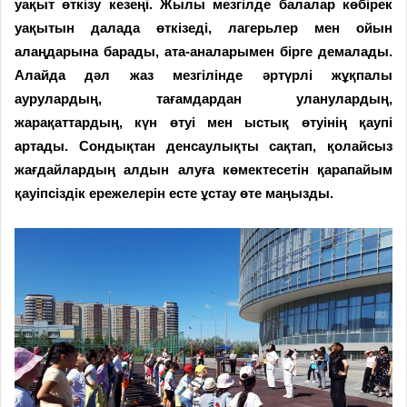
уақыт өткізу кезеңі. Жылы мезгілде балалар көбірек
уақытын далада өткізеді, лагерьлер мен ойын
алаңдарына барады, ата-аналарымен бірге демалады.
Алайда дәл жаз мезгілінде әртүрлі жұқпалы
аурулардың, тағамдардан уланулардың,
жарақаттардың, күн өтуі мен ыстық өтуінің қаупі
артады. Сондықтан денсаулықты сақтап, қолайсыз
жағдайлардың алдын алуға көмектесетін қарапайым
қауіпсіздік ережелерін есте ұстау өте маңызды.