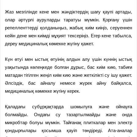
Жаз мезгілінде кене мен жәндіктердің шағу қаупі артады,
олар әртүрлі ауруларды таратуы мүмкін. Қорғану үшін
репелленттерді қолданыңыз, жабық киім киіңіз, серуеннен
кейін дене мен киімді мұқият тексеріңіз. Егер кене табылса,
дереу медициналық көмекке жүгіну қажет.
Күн өтуі мен ыстық өтуінің алдын алу үшін күннің ыстық
уақытында көлеңкеде болған дұрыс, бас киім кию, табиғи
матадан тігілген жеңіл киім кию және жеткілікті су ішу қажет.
Әлсіздік, бас айналу немесе жүрек айну байқалса,
медициналық көмекке жүгіну керек.
Қаладағы субұрқақтарда шомылуға және ойнауға
болмайды. Ондағы су тазартылмайды және онда
микробтар болуы мүмкін. Тайғанақ плиткалар мен электр
қондырғылары қосымша қауіп төндіреді. Ата-аналар