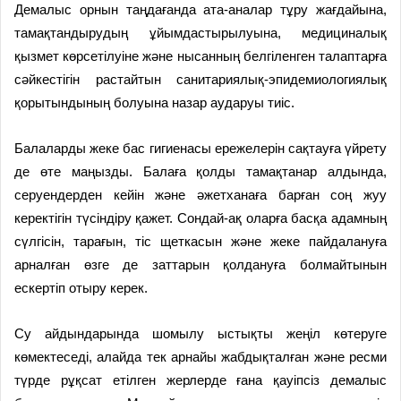
Демалыс орнын таңдағанда ата-аналар тұру жағдайына,
тамақтандырудың ұйымдастырылуына, медициналық
қызмет көрсетілуіне және нысанның белгіленген талаптарға
сәйкестігін растайтын санитариялық-эпидемиологиялық
қорытындының болуына назар аударуы тиіс.
Балаларды жеке бас гигиенасы ережелерін сақтауға үйрету
де өте маңызды. Балаға қолды тамақтанар алдында,
серуендерден кейін және әжетханаға барған соң жуу
керектігін түсіндіру қажет. Сондай-ақ оларға басқа адамның
сүлгісін, тарағын, тіс щеткасын және жеке пайдалануға
арналған өзге де заттарын қолдануға болмайтынын
ескертіп отыру керек.
Су айдындарында шомылу ыстықты жеңіл көтеруге
көмектеседі, алайда тек арнайы жабдықталған және ресми
түрде рұқсат етілген жерлерде ғана қауіпсіз демалыс