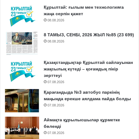
Құрылтай: ғылым мен технологияға
жаңа серпін қажет
08.08.2026
8 ТАМЫЗ, СЕНБІ, 2026 ЖЫЛ №85 (23 699)
08.08.2026
Қазақстандықтар Құрылтай сайлауынан
жақсылық күтеді – қоғамдық пікір
зерттеуі
07.08.2026
Қарағандыда №3 автобус паркінің
маңында ерекше аялдама пайда болды
07.08.2026
Аймақта құрылысшылар құрметке
бөленді
07.08.2026