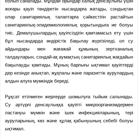
болып саналады. Мұндай орындар халық денсаулығы үшін
жоғары қауіп төндіретін нысандарға жатады, сондықтан
олар санитариялық талаптарға сәйкестігін растайтын
санитариялық-эпидемиологиялық қорытындыға ие болуы
тиіс. Демалушылардың қауіпсіздігін қамтамасыз ету үшін
бұл нысандарда өндірістік бақылау жүргізіледі, ол су
айдындары мен жағажай құмының зертханалық
талдауларын, сондай-ақ аумақтың санитариялық жағдайын
бақылауды қамтиды. Мұның барлығы ықтимал қауіптерді
дер кезінде анықтап, жұқпалы және паразиттік аурулардың
алдын алуға мүмкіндік береді.
Рұқсат етілмеген жерлерде шомылуға тыйым салынады.
Су әртүрлі денсаулыққа қауіпті микроорганизмдермен
ластануы мүмкін және ішек инфекцияларының, тері
ауруларының, көз және құлақ қабынуының себебі болуы
ықтимал.