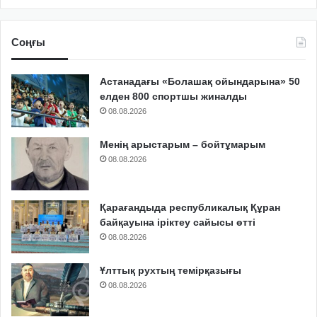
Соңғы
Астанадағы «Болашақ ойындарына» 50
елден 800 спортшы жиналды
08.08.2026
Менің арыстарым – бойтұмарым
08.08.2026
Қарағандыда республикалық Құран
байқауына іріктеу сайысы өтті
08.08.2026
Ұлттық рухтың темірқазығы
08.08.2026