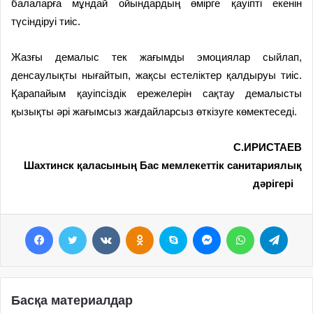
балаларға мұндай ойындардың өмірге қауіпті екенін
түсіндіруі тиіс.
Жазғы демалыс тек жағымды эмоциялар сыйлап,
денсаулықты нығайтып, жақсы естеліктер қалдыруы тиіс.
Қарапайым қауіпсіздік ережелерін сақтау демалысты
қызықты әрі жағымсыз жағдайларсыз өткізуге көмектеседі.
С.ИРИСТАЕВ
Шахтинск қаласының Бас мемлекеттік санитариялық
дәрігері
Facebook
Twitter
VKontakte
Odnoklassniki
Skype
Messenger
WhatsApp
Telegram
Басқа материалдар