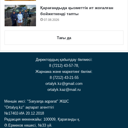
Қарағандыда қызметтік ит жоғалған
бойжеткенді тапты
07.08.2026
Тағы да
Директордың қабылдау бөлмесі:
8 (7212) 43-57-78,
Жарнама және маркетинг бөлімі:
8 (7212) 43-21-55
ortalyk.kz@gmail.com
ortalyk.kaz@mail.ru
Меншік иесі: "Saryarqa aqparat" ЖШС
"Ortalyq.kz" ақпарат агенттігі
№17402-ИА 20.12.2018
Редакция мекенжайы: 100009, Қарағанды қ.
Ә.Ермеков көшесі, №33 үй.