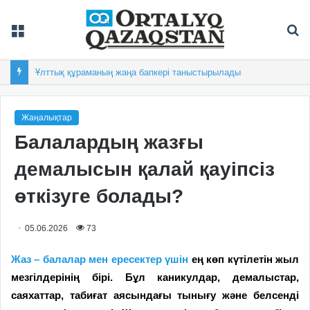
Мәзір
Із
Ұлттық құраманың жаңа бапкері таныстырылады
Жаңалықтар
Балалардың жазғы
демалысын қалай қауіпсіз
өткізуге болады?
05.06.2026
73
Жаз – балалар мен ересектер үшін
ең көп күтілетін жыл
мезгілдерінің бірі. Бұл каникулдар, демалыстар,
саяхаттар, табиғат аясындағы тынығу және белсенді