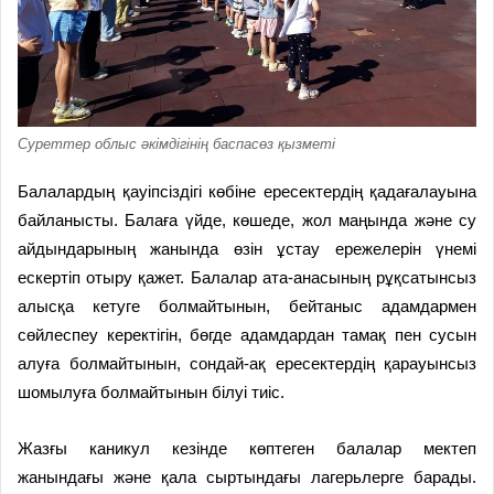
Суреттер облыс әкімдігінің баспасөз қызметі
Балалардың қауіпсіздігі көбіне ересектердің қадағалауына
байланысты. Балаға үйде, көшеде, жол маңында және су
айдындарының жанында өзін ұстау ережелерін үнемі
ескертіп отыру қажет. Балалар ата-анасының рұқсатынсыз
алысқа кетуге болмайтынын, бейтаныс адамдармен
сөйлеспеу керектігін, бөгде адамдардан тамақ пен сусын
алуға болмайтынын, сондай-ақ ересектердің қарауынсыз
шомылуға болмайтынын білуі тиіс.
Жазғы каникул кезінде көптеген балалар мектеп
жанындағы және қала сыртындағы лагерьлерге барады.