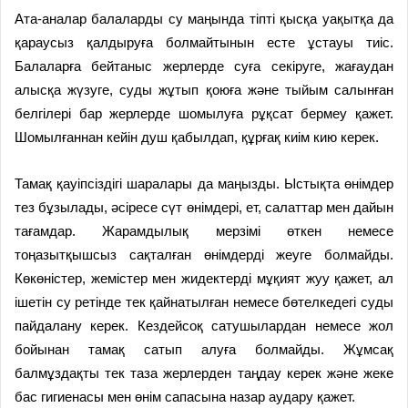
Ата-аналар балаларды су маңында тіпті қысқа уақытқа да
қараусыз қалдыруға болмайтынын есте ұстауы тиіс.
Балаларға бейтаныс жерлерде суға секіруге, жағаудан
алысқа жүзуге, суды жұтып қоюға және тыйым салынған
белгілері бар жерлерде шомылуға рұқсат бермеу қажет.
Шомылғаннан кейін душ қабылдап, құрғақ киім кию керек.
Тамақ қауіпсіздігі шаралары да маңызды. Ыстықта өнімдер
тез бұзылады, әсіресе сүт өнімдері, ет, салаттар мен дайын
тағамдар. Жарамдылық мерзімі өткен немесе
тоңазытқышсыз сақталған өнімдерді жеуге болмайды.
Көкөністер, жемістер мен жидектерді мұқият жуу қажет, ал
ішетін су ретінде тек қайнатылған немесе бөтелкедегі суды
пайдалану керек. Кездейсоқ сатушылардан немесе жол
бойынан тамақ сатып алуға болмайды. Жұмсақ
балмұздақты тек таза жерлерден таңдау керек және жеке
бас гигиенасы мен өнім сапасына назар аудару қажет.