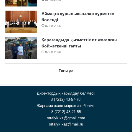
Аймақта құрылысшылар құрметке
бөленді
07.08.2026
Қарағандыда қызметтік ит жоғалған
бойжеткенді тапты
07.08.2026
Тағы да
Директордың қабылдау бөлмесі:
8 (7212) 43-57-78,
Жарнама және маркетинг бөлімі:
8 (7212) 43-21-55
ortalyk.kz@gmail.com
ortalyk.kaz@mail.ru