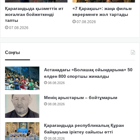
Қарағандыда қызметтік ит
«7 Қарақшы»: жаңа фильм
жоғалған бойжеткенді
көрерменге жол тартады
тапты
07.08.2026
07.08.2026
Соңғы
Астанадағы «Болашақ ойындарына» 50
елден 800 спортшы жиналды
08.08.2026
Менің арыстарым – бойтұмарым
08.08.2026
Қарағандыда республикалық Құран
байқауына іріктеу сайысы өтті
08.08.2026