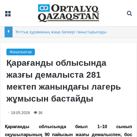
Мәзір
Із
Ұлттық құраманың жаңа бапкері таныстырылады
Жаңалықтар
Қарағанды облысында
жазғы демалыста 281
мектеп жанындағы лагерь
жұмысын бастайды
19.05.2026
36
Қарағанды облысында биыл 1–10 сынып
оқушыларының 90 пайызын жазғы демалыспен, бос