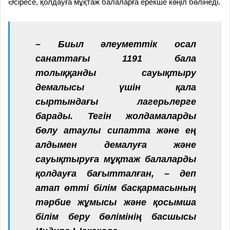
Әсіресе, қолдауға мұқтаж балаларға ерекше көңіл бөлінеді.
– Биыл әлеуметтік осал
санаттағы 1191 бала
толыққанды сауықтыру
демалысы үшін қала
сыртындағы лагерьлерге
барады. Тегін жолдамаларды
бөлу атаулы сипатта және ең
алдымен демалуға және
сауықтыруға мұқтаж балаларды
қолдауға бағытталған, – деп
атап өтті білім басқармасының
тәрбие жұмысы және қосымша
білім беру бөлімінің басшысы