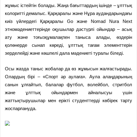
жұмыс істейтін болады. Жаңа бағыттардың ішінде – ұлттық
колоритті демалыс. Қарқаралы және Нұра аудандарындағы
киіз үйлердегі Қарқаралы Go және Nomad Nura Next
этномәдениеттерінде оқушылар дәстүрлі ойындар – асық
ату және тоғызқұмалақпен таныса алады, өздерін
қолөнерде сынап көреді, ұлттық тағам элементтерін
зерделейді және көшпелі дала мәдениеті туралы біледі.
Осы жазда таныс жобалар да өз жұмысын жалғастырады.
Олардың бірі – «Спорт әр аулаға». Аула алаңдарының
санын ұлғайтып, балалар футбол, волейбол, стритбол
және ұлттық ойындармен айналысуы үшін
жаттықтырушылар мен ерікті студенттерді көбірек тарту
жоспарлануда.