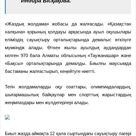
Индира Ысқақова.
«Жаздық жолдама» жобасы да жалғасады. «Қазақстан
халқына» қорының қолдауы арқасында ауыл оқушылары
еліміздің сауықтыру орталықтарында демалыс өткізуге
мүмкіндік алады. Өткен жылы ауылдық аудандардан
келген 970 бала Алматы облысының «Таужанашар» және
«Бақсы» орталықтарында демалды. Биылғы маусымда
бастаманы жалғастырып, кеңейтуге ниетті.
Тегін жолдамаларды оқу озаттары, олимпиадалардың,
шығармашылық байқаулар мен спорттық жарыстардың
жеңімпаздары мен жүлдегерлері алады.
Биыл жазда аймақта 12 қала сыртындағы сауықтыру лагері