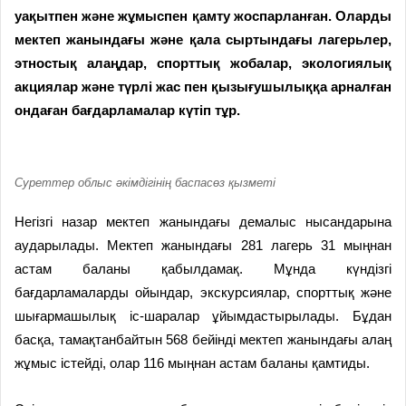
уақытпен және жұмыспен қамту жоспарланған. Оларды
мектеп жанындағы және қала сыртындағы лагерьлер,
этностық алаңдар, спорттық жобалар, экологиялық
акциялар және түрлі жас пен қызығушылыққа арналған
ондаған бағдарламалар күтіп тұр.
Суреттер облыс әкімдігінің баспасөз қызметі
Негізгі назар мектеп жанындағы демалыс нысандарына
аударылады. Мектеп жанындағы 281 лагерь 31 мыңнан
астам баланы қабылдамақ. Мұнда күндізгі
бағдарламаларды ойындар, экскурсиялар, спорттық және
шығармашылық іс-шаралар ұйымдастырылады. Бұдан
басқа, тамақтанбайтын 568 бейінді мектеп жанындағы алаң
жұмыс істейді, олар 116 мыңнан астам баланы қамтиды.