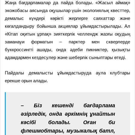
Жаңа бағдарламалар да пайда болады. «Жасыл аймақ»
экожобасы аясында оқушылар үшін экологиялық квесттер,
демалыс күндері көрікті жерлерге саяхаттар және
көгалдандыру бойынша акциялар ұйымдастырылады. Ал
«Кітап оқитын ұрпақ» зияткерлік челлендж жазғы оқудың
заманауи форматын – парктер мен скверлерде
буккроссингті ашады, онда әдеби пикниктер, қызықты
адамдармен кездесулер және шеберлік сыныптары өтеді.
Пайдалы демалысты ұйымдастыруда аула клубтары
ерекше орын алады.
– Біз кешенді бағдарлама
әзірледік, онда әркімнің ұнайтын
кәсібі болады. Оған би
флешмобтары, музыкалық батл,