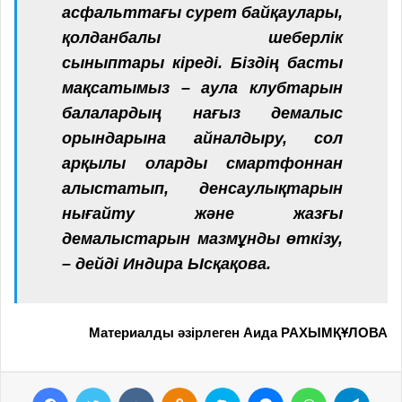
асфальттағы сурет байқаулары,
қолданбалы шеберлік
сыныптары кіреді. Біздің басты
мақсатымыз – аула клубтарын
балалардың нағыз демалыс
орындарына айналдыру, сол
арқылы оларды смартфоннан
алыстатып, денсаулықтарын
нығайту және жазғы
демалыстарын мазмұнды өткізу,
– дейді Индира Ысқақова.
Материалды әзірлеген Аида РАХЫМҚҰЛОВА
Facebook
Twitter
VKontakte
Odnoklassniki
Skype
Messenger
WhatsApp
Telegram