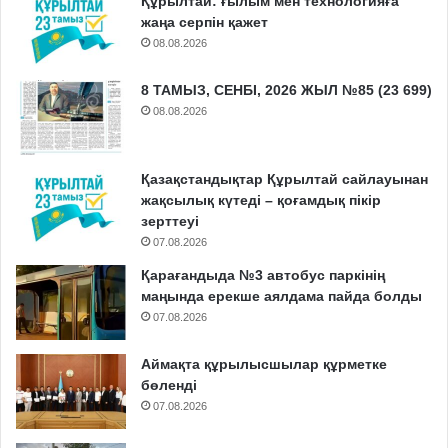
Құрылтай: ғылым мен технологияға
жаңа серпін қажет
08.08.2026
8 ТАМЫЗ, СЕНБІ, 2026 ЖЫЛ №85 (23 699)
08.08.2026
Қазақстандықтар Құрылтай сайлауынан
жақсылық күтеді – қоғамдық пікір
зерттеуі
07.08.2026
Қарағандыда №3 автобус паркінің
маңында ерекше аялдама пайда болды
07.08.2026
Аймақта құрылысшылар құрметке
бөленді
07.08.2026