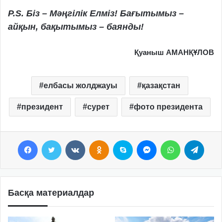
Р.S. Біз – Мәңгілік Елміз! Бағытымыз –
айқын, бақытымыз – баянды!
Қуаныш АМАНҚҰЛОВ
елбасы жолджауы
қазақстан
президент
сурет
фото президента
Facebook
Twitter
VKontakte
Odnoklassniki
Skype
Messenger
WhatsApp
Telegram
Басқа материалдар