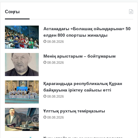
Соңғы
Астанадағы «Болашақ ойындарына» 50
елден 800 спортшы жиналды
08.08.2026
Менің арыстарым – бойтұмарым
08.08.2026
Қарағандыда республикалық Құран
байқауына іріктеу сайысы өтті
08.08.2026
Ұлттық рухтың темірқазығы
08.08.2026