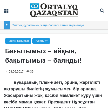
Мәзір
Із
Ұлттық құраманың жаңа бапкері таныстырылады
Басты тақырып
Руханият
Бағытымыз – айқын,
бақытымыз – баянды!
08.06.2017
39
Бұқараның тілек-ниеті, әрине, жергілікті
ақтарушы биліктің жұмысымен бір арнада.
Жасыратыны жоқ, кәсіби мемлекет құру үшін
кәсіби маман қажет. Президент Нұрсұлтан