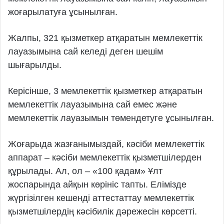
жоғарылатуға ұсынылған.
Жалпы, 321 қызметкер атқаратын мемлекеттік
лауазымына сай келеді деген шешім
шығарылды.
Керісінше, 3 мемлекеттік қызметкер атқаратын
мемлекеттік лауазымына сай емес және
мемлекеттік лауазымын төмендетуге ұсынылған.
Жоғарыда жазғанымыздай, кәсіби мемлекеттік
аппарат – кәсіби мемлекеттік қызметшілерден
құрылады. Ал, ол – «100 қадам» Ұлт
жоспарында айқын көрініс тапты. Елімізде
жүргізілген кешенді аттестаттау мемлекеттік
қызметшілердің кәсібилік дәрежесін көрсетті.