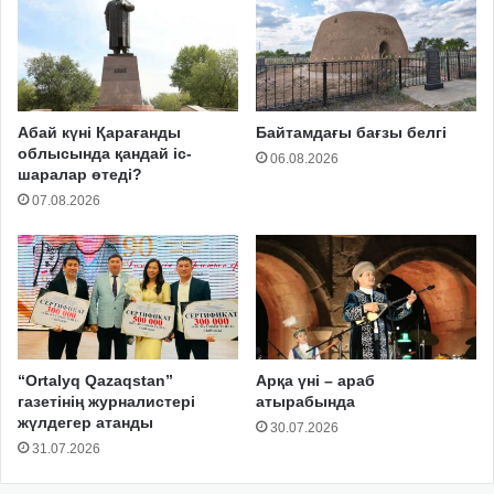
Абай күні Қарағанды
Байтамдағы бағзы белгі
облысында қандай іс-
06.08.2026
шаралар өтеді?
07.08.2026
“Ortalyq Qazaqstan”
Арқа үні – араб
газетінің журналистері
атырабында
жүлдегер атанды
30.07.2026
31.07.2026