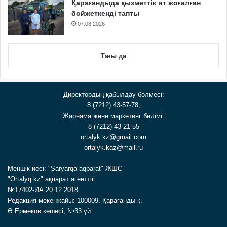
Қарағандыда қызметтік ит жоғалған
бойжеткенді тапты
07.08.2026
Тағы да
Директордың қабылдау бөлмесі:
8 (7212) 43-57-78,
Жарнама және маркетинг бөлімі:
8 (7212) 43-21-55
ortalyk.kz@gmail.com
ortalyk.kaz@mail.ru
Меншік иесі: "Saryarqa aqparat" ЖШС
"Ortalyq.kz" ақпарат агенттігі
№17402-ИА 20.12.2018
Редакция мекенжайы: 100009, Қарағанды қ.
Ә.Ермеков көшесі, №33 үй.