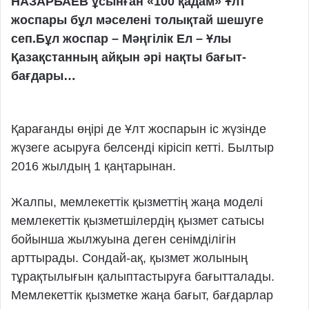
НАЗАРБАЕВ ұсынған «100 қадам» Ұлт
жоспары бұл мәселені толықтай шешуге
сеп.Бұл жоспар – Мәңгілік Ел – Ұлы
Қазақстанның айқын әрі нақты бағыт-
бағдары…
Қарағанды өңірі де Ұлт жоспарын іс жүзінде
жүзеге асыруға белсенді кірісіп кетті. Былтыр
2016 жылдың 1 қаңтарынан.
Жалпы, мемлекеттік қызметтің жаңа моделі
мемлекеттік қызметшілердің қызмет сатысы
бойынша жылжуына деген сенімділігін
арттырады. Сондай-ақ, қызмет жолының
тұрақтылығын қалыптастыруға бағытталады.
Мемлекеттік қызметке жаңа бағыт, бағдарлар