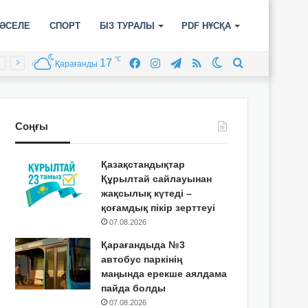
ӘСЕЛЕ
СПОРТ
БІЗ ТУРАЛЫ
PDF НҰСҚА
℃
17
Facebook
Instagram
Telegram
RSS
Switch
Іздеу
Қарағанды
skin
Соңғы
Қазақстандықтар
Құрылтай сайлауынан
жақсылық күтеді –
қоғамдық пікір зерттеуі
07.08.2026
Қарағандыда №3
автобус паркінің
маңында ерекше аялдама
пайда болды
07.08.2026