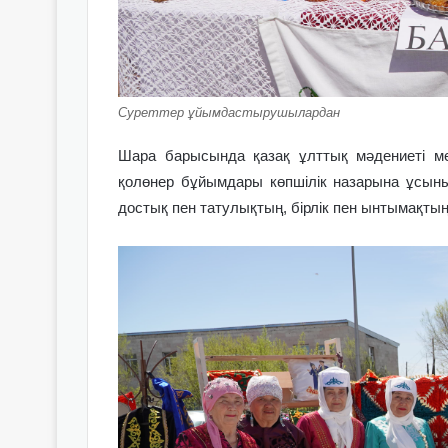
Суреттер ұйымдастырушылардан
Шара барысында қазақ ұлттық мәдениеті ме
қолөнер бұйымдары көпшілік назарына ұсын
достық пен татулықтың, бірлік пен ынтымақтың 