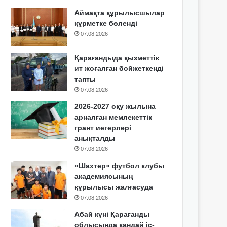
Аймақта құрылысшылар
құрметке бөленді
07.08.2026
Қарағандыда қызметтік
ит жоғалған бойжеткенді
тапты
07.08.2026
2026-2027 оқу жылына
арналған мемлекеттік
грант иегерлері
анықталды
07.08.2026
«Шахтер» футбол клубы
академиясының
құрылысы жалғасуда
07.08.2026
Абай күні Қарағанды
облысында қандай іс-