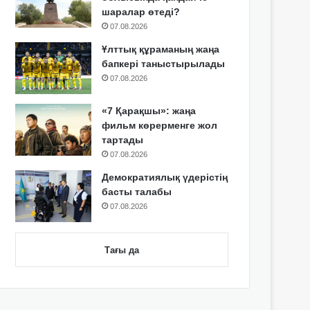
шаралар өтеді?
07.08.2026
Ұлттық құраманың жаңа
бапкері таныстырылады
07.08.2026
«7 Қарақшы»: жаңа
фильм көрерменге жол
тартады
07.08.2026
Демократиялық үдерістің
басты талабы
07.08.2026
Тағы да