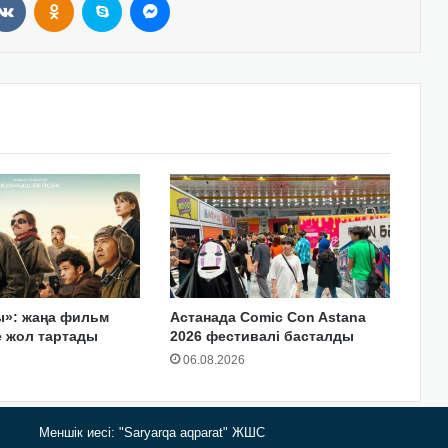
ы»: жаңа фильм
Астанада Comic Con Astana
е жол тартады
2026 фестивалі басталды
06.08.2026
Меншік иесі: "Saryarqa aqparat" ЖШС