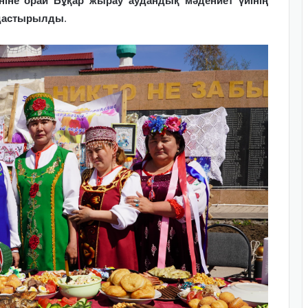
үніне орай Бұқар жырау аудандық мәдениет үйінің
мдастырылды
.