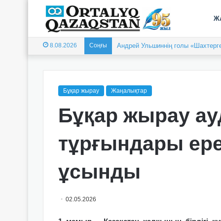
Ж
8.08.2026
Соңғы
Андрей Ульшиннің голы «Шахтерге
Бұқар жырау
Жаңалықтар
Бұқар жырау а
тұрғындары ер
ұсынды
02.05.2026