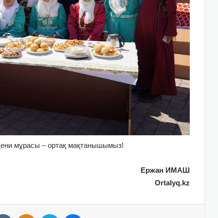
әдени мұрасы – ортақ мақтанышымыз!
Ержан ИМАШ
Ortalyq.kz
VKontakte
Odnoklassniki
Skype
Messenger