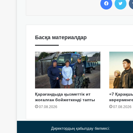
Басқа материалдар
Қарағандыда қызметтік ит
«7 Қарақш
жоғалған бойжеткенді тапты
көрерменг
07.08.2026
07.08.2026
Директордың қабылдау бөлмесі: