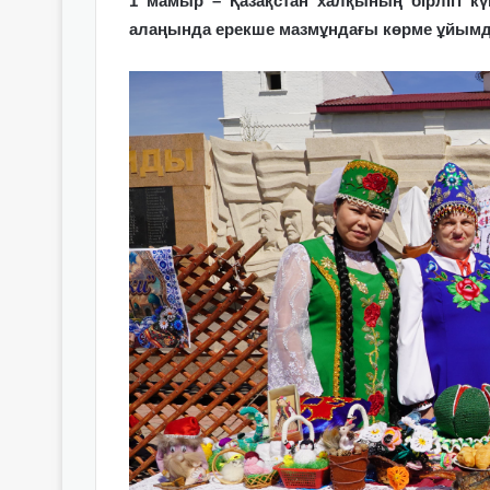
1 мамыр – Қазақстан халқының бірлігі к
алаңында ерекше мазмұндағы көрме ұйы