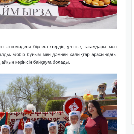
н этномәдени бірлестіктердің ұлттық тағамдары мен
ылды. Әрбір бұйым мен дәмнен халықтар арасындағы
айқын көрінісін байқауға болады.