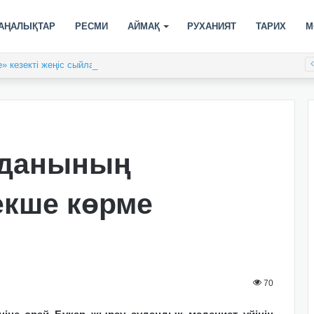
АҢАЛЫҚТАР
РЕСМИ
АЙМАҚ
РУХАНИЯТ
ТАРИХ
М
» кезекті жеңіс сыйлады
уданының
екше көрме
70