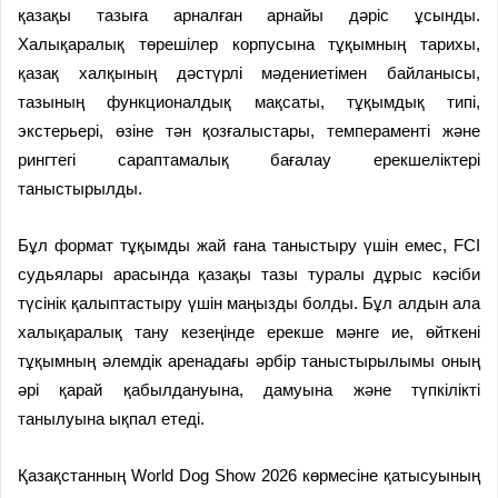
қазақы тазыға арналған арнайы дәріс ұсынды.
Халықаралық төрешілер корпусына тұқымның тарихы,
қазақ халқының дәстүрлі мәдениетімен байланысы,
тазының функционалдық мақсаты, тұқымдық типі,
экстерьері, өзіне тән қозғалыстары, темпераменті және
рингтегі сараптамалық бағалау ерекшеліктері
таныстырылды.
Бұл формат тұқымды жай ғана таныстыру үшін емес, FCI
судьялары арасында қазақы тазы туралы дұрыс кәсіби
түсінік қалыптастыру үшін маңызды болды. Бұл алдын ала
халықаралық тану кезеңінде ерекше мәнге ие, өйткені
тұқымның әлемдік аренадағы әрбір таныстырылымы оның
әрі қарай қабылдануына, дамуына және түпкілікті
танылуына ықпал етеді.
Қазақстанның World Dog Show 2026 көрмесіне қатысуының