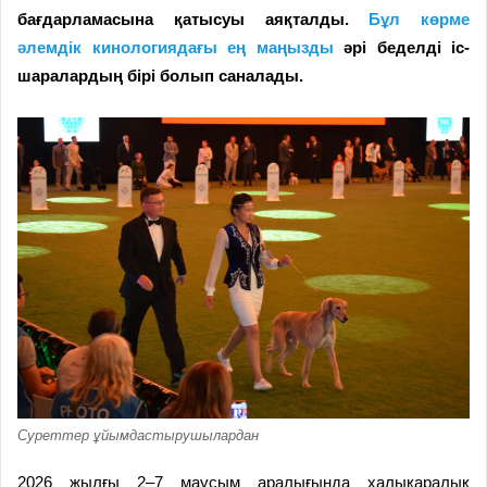
бағдарламасына қатысуы аяқталды.
Бұл көрме
әлемдік кинологиядағы ең маңызды
әрі беделді іс-
шаралардың бірі болып саналады.
Суреттер ұйымдастырушылардан
2026 жылғы 2–7 маусым аралығында халықаралық