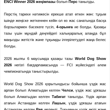
ENCI Winner 2026 жеңімпазы
болып
Перс
танылды.
Перстің тарихи нәтижесін ерекше атап өткен жөн: тұқым
ішінде жеңіске жеткеннен кейін ол өз жас санатында басқа
борзылармен бәсекеге түсіп,
4-орынға
ие болды. Қазақы
тазы үшін мұндай деңгейдегі халықаралық алаңда бұл
маңызды жетістік және тұқымды ілгерілетудегі жаңа белес
болды.
2026 жылғы 6 маусымда қазақы тазы
World Dog Show
2026
негізгі бағдарламасында — FCI жүйесіндегі әлем
чемпионатында таныстырылды.
World Dog Show 2026 қорытындысы бойынша үздік жас
арлан болып Алматыдан келген
Челси
, үздік жас ұрғашы
болып Алматыдан келген
Табигат
танылды. Үздік арлан
атағын Астанадан келген
Лашын
, үздік ұрғашы атағын
Астанадан келген
Рея
иеленді. Тұқымның үздік өкілі және