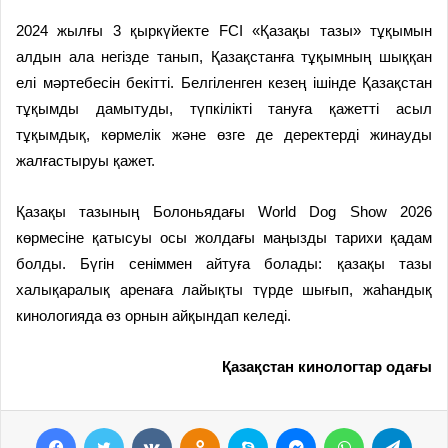
2024 жылғы 3 қыркүйекте FCI «Қазақы тазы» тұқымын
алдын ала негізде танып, Қазақстанға тұқымның шыққан
елі мәртебесін бекітті. Белгіленген кезең ішінде Қазақстан
тұқымды дамытуды, түпкілікті тануға қажетті асыл
тұқымдық, көрмелік және өзге де деректерді жинауды
жалғастыруы қажет.
Қазақы тазының Болоньядағы World Dog Show 2026
көрмесіне қатысуы осы жолдағы маңызды тарихи қадам
болды. Бүгін сеніммен айтуға болады: қазақы тазы
халықаралық аренаға лайықты түрде шығып, жаһандық
кинологияда өз орнын айқындап келеді.
Қазақстан кинологтар одағы
Facebook
Twitter
VKontakte
Odnoklassniki
Skype
Messenger
WhatsApp
Telegram