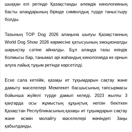
шыққан елі ретінде Қазақстанды әлемдік кинологияның
басты алаңдарының бірінде символдық түрде таныстыру
болды.
Тазының TOP Dog 2026 алаңына шығуы Қазақстанның
World Dog Show 2026 көрмесіне қатысуының эмоционалды
шарықтау сәтіне айналды. Бұл алаңда тазы өзіндік
болмысы бар, танымал әрі жаһандық кинологияда өз орнын
алуға лайық тұқым ретінде көрсетілді.
Еске сала кетейік, қазақы ит тұқымдарын сақтау және
дамыту мәселелері Мемлекет басшысының тапсырмасы
бойынша жүйелі түрде дамып келеді. 2023 жылғы 3
қаңтарда осы жұмыстың құқықтық негізін бекіткен
Қазақстан Республикасының қазақы ит тұқымдарын сақтау
және өсімін молайту мәселелері жөніндегі Заңы
қабылданды.