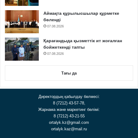
Аймақта құрылысшылар құрметке
бөленді
07.08.2026
Қарағандыда қызметтік ит жоғалған
бойжеткенді тапты
07.08.2026
Тағы да
Директордың қабылдау бөлмесі:
8 (7212) 43-57-78,
Жарнама және маркетинг бөлімі:
8 (7212) 43-21-55
ortalyk.kz@gmail.com
ortalyk.kaz@mail.ru