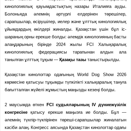
кинологиялық қауымдастықтың назары Италияға ауды.
Болоньяда әлемнің әртүрлі елдерінен төрешілер,
сарапшылар, өсірушілер, иелер және ұлттық кинологиялық
ұйымдардың өкілдері жиналды. Қазақстан үшін бұл іс-
шараның орны ерекше болды: әлемдік кинологияның басты
алаңдарының бірінде 2024 жылы FCI Халықаралық
кинологиялық федерациясы тарапынан алдын ала
танылған ұлттық тұқым —
Қазақы тазы
таныстырылды.
Қазақстан кинологтар одағының World Dog Show 2026
көрмесіне қатысуы тұқымды түпкілікті халықаралық тануға
бағытталған жүйелі жұмыстың маңызды кезеңі болды.
2 маусымда өткен
FCI судьяларының IV дүниежүзілік
конгресіне
қатысу ерекше маңызға ие болды. Бұл —
әлемнің түкпір-түкпірінен төреші-сарапшылар жиналатын
кәсіби алаң. Конгресс аясында Қазақстан кинологтар одағы