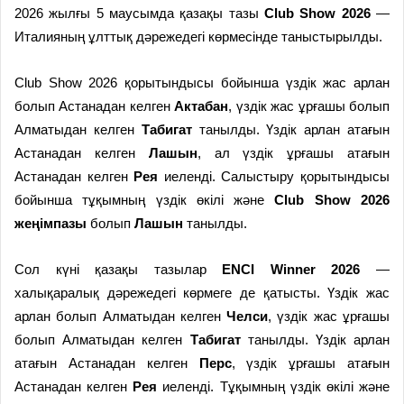
2026 жылғы 5 маусымда қазақы тазы
Club Show 2026
—
Италияның ұлттық дәрежедегі көрмесінде таныстырылды.
Club Show 2026 қорытындысы бойынша үздік жас арлан
болып Астанадан келген
Актабан
, үздік жас ұрғашы болып
Алматыдан келген
Табигат
танылды. Үздік арлан атағын
Астанадан келген
Лашын
, ал үздік ұрғашы атағын
Астанадан келген
Рея
иеленді. Салыстыру қорытындысы
бойынша тұқымның үздік өкілі және
Club Show 2026
жеңімпазы
болып
Лашын
танылды.
Сол күні қазақы тазылар
ENCI Winner 2026
—
халықаралық дәрежедегі көрмеге де қатысты. Үздік жас
арлан болып Алматыдан келген
Челси
, үздік жас ұрғашы
болып Алматыдан келген
Табигат
танылды. Үздік арлан
атағын Астанадан келген
Перс
, үздік ұрғашы атағын
Астанадан келген
Рея
иеленді. Тұқымның үздік өкілі және