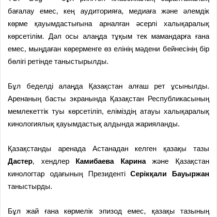
бағалау емес, кең аудиторияға, медиаға және әлемдік
көрме қауымдастығына арналған әсерлі халықаралық
көрсетілім. Дәл осы алаңда тұқым тек мамандарға ғана
емес, мыңдаған көрерменге өз елінің мәдени бейнесінің бір
бөлігі ретінде таныстырылды.
Бұл беделді алаңда Қазақстан алғаш рет ұсынылды.
Аренаның басты экранында Қазақстан Республикасының
мемлекеттік туы көрсетіліп, еліміздің атауы халықаралық
кинологиялық қауымдастық алдында жарияланды.
Қазақстанды аренада Астанадан келген қазақы тазы
Дастер
, хендлер
Камибаева Карина
және Қазақстан
кинологтар одағының Президенті
Серікқали Бауыржан
таныстырды.
Бұл жай ғана көрмелік эпизод емес, қазақы тазының