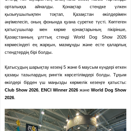
орталыққа айналды. Қонақтар стендке үлкен
қызығушылықпен тоқтап, Қазақстан өкілдерімен
әңгімелесіп, оның фонында қуана суретке түсті. Көптеген
қатысушылар мен көрме қонақтарының пікірінше,
Қазақстанның ұлттық стенді World Dog Show 2026
көрмесіндегі ең жарқын, мазмұнды және есте қаларлық
стендтердің бірі болды.
Қатысудың шарықтау кезеңі 5 және 6 маусым күндері өткен
қазақы тазылардың рингтік көрсетілімдері болды. Тұқым
өкілдері бірден үш маңызды көрмелік кезеңге қатысты:
Club Show 2026
,
ENCI Winner 2026
және
World Dog Show
2026
.