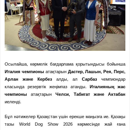
Осылайша, көрмелік бағдарлама қорытындысы бойынша
Италия чемпионы
атақтарын
Дастер, Лашын, Рея, Перс,
Арлан және Кербез
алды, ал
Сарбаз
чемпиондар
класында резервтік жеңімпаз атанды.
Италияның жас
чемпионы
атақтарын
Челси, Табигат және Актабан
иеленді.
Бұл нәтижелер Қазақстан үшін ерекше маңызға ие. Қазақы
тазы World Dog Show 2026 көрмесінде жай ғана