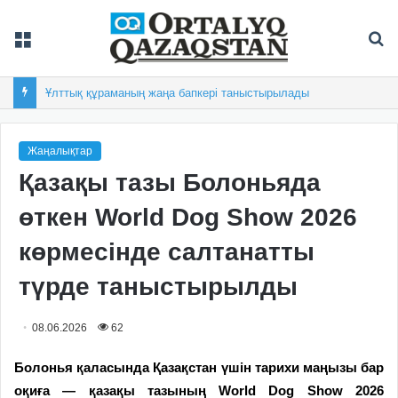
Мәзір
Із
Андрей Ульшиннің голы «Шахтерге» кезекті жеңіс сыйлады
Жаңалықтар
Қазақы тазы Болоньяда
өткен World Dog Show 2026
көрмесінде салтанатты
түрде таныстырылды
08.06.2026
62
Болонья қаласында Қазақстан үшін тарихи маңызы бар
оқиға — қазақы тазының World Dog Show 2026