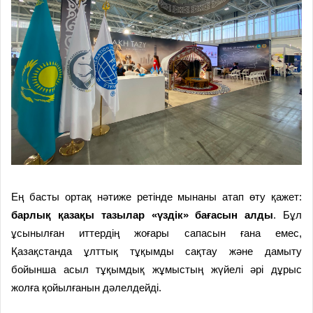
Ең басты ортақ нәтиже ретінде мынаны атап өту қажет:
барлық қазақы тазылар «үздік» бағасын алды
. Бұл
ұсынылған иттердің жоғары сапасын ғана емес,
Қазақстанда ұлттық тұқымды сақтау және дамыту
бойынша асыл тұқымдық жұмыстың жүйелі әрі дұрыс
жолға қойылғанын дәлелдейді.