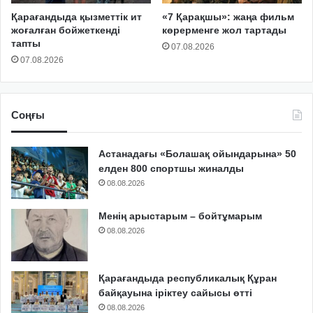
Қарағандыда қызметтік ит
«7 Қарақшы»: жаңа фильм
жоғалған бойжеткенді
көрерменге жол тартады
тапты
07.08.2026
07.08.2026
Соңғы
Астанадағы «Болашақ ойындарына» 50
елден 800 спортшы жиналды
08.08.2026
Менің арыстарым – бойтұмарым
08.08.2026
Қарағандыда республикалық Құран
байқауына іріктеу сайысы өтті
08.08.2026