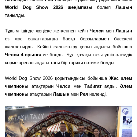
World Dog Show 2026 жеңімпазы
болып
Лашын
танылды.
Тұқым ішінде жеңіске жеткеннен кейін
Челси
мен
Лашын
өз жас санаттарында басқа борзылармен бәсекені
жалғастырды. Кейінгі салыстыру қорытындысы бойынша
Челси 4-орынға
ие болды. Бұл қазақы тазы үшін әлемдік
көрме аренасындағы тағы бір тарихи нәтиже болды.
World Dog Show 2026 қорытындысы бойынша
Жас әлем
чемпионы
атақтарын
Челси
мен
Табигат
алды.
Әлем
чемпионы
атақтарын
Лашын
мен
Рея
иеленді.