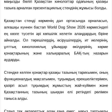
маңызды бөлігі Қазақстан кинологтар одағының қазақы
тазыға арналған презентациялық стендінің жұмысы болды.
Қазақстан стенді көрменің дәл ортасында орналасып,
алғашқы күннен бастап World Dog Show 2026 көрмесіндегі
ең көзге түсетін әрі көпшілік келетін алаңдардың біріне
айналды. Ол төрешілердің, өсірушілердің, ит иелерінің,
ұлттық кинологиялық ұйымдар өкілдерінің, көрме
қонақтарының және халықаралық БАҚ-тың назарын
аударды.
Стендке келген қонақтар қазақы тазының тарихымен, оның
функционалдық мақсатымен, тұқымдық ерекшеліктерімен,
қазіргі асыл тұқымдық жұмыстың жай-күйімен және
Қазақстанның тазының шыққан елі ретіндегі рөлімен
таныса алды.
Стенд тек ақпараттық алаң ғана емес, нағыз тартымды