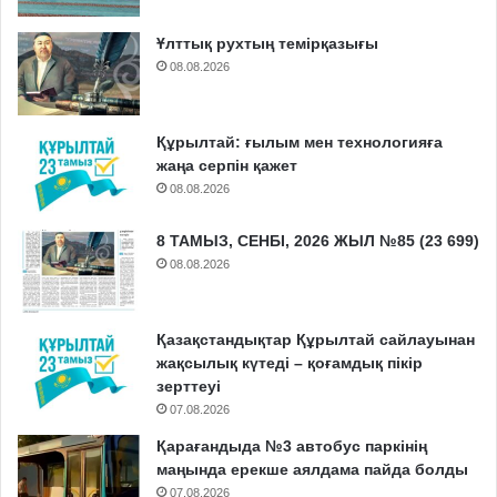
Ұлттық рухтың темірқазығы
08.08.2026
Құрылтай: ғылым мен технологияға
жаңа серпін қажет
08.08.2026
8 ТАМЫЗ, СЕНБІ, 2026 ЖЫЛ №85 (23 699)
08.08.2026
Қазақстандықтар Құрылтай сайлауынан
жақсылық күтеді – қоғамдық пікір
зерттеуі
07.08.2026
Қарағандыда №3 автобус паркінің
маңында ерекше аялдама пайда болды
07.08.2026