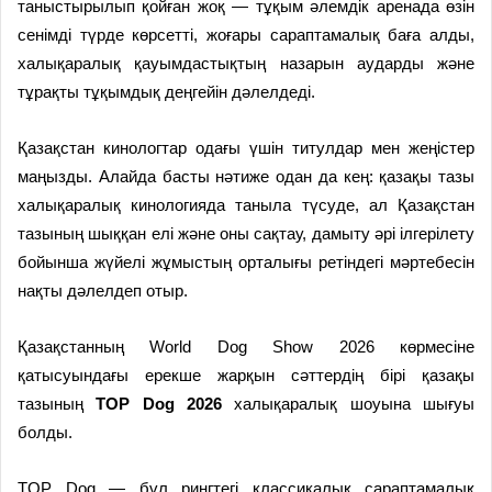
таныстырылып қойған жоқ — тұқым әлемдік аренада өзін
сенімді түрде көрсетті, жоғары сараптамалық баға алды,
халықаралық қауымдастықтың назарын аударды және
тұрақты тұқымдық деңгейін дәлелдеді.
Қазақстан кинологтар одағы үшін титулдар мен жеңістер
маңызды. Алайда басты нәтиже одан да кең: қазақы тазы
халықаралық кинологияда таныла түсуде, ал Қазақстан
тазының шыққан елі және оны сақтау, дамыту әрі ілгерілету
бойынша жүйелі жұмыстың орталығы ретіндегі мәртебесін
нақты дәлелдеп отыр.
Қазақстанның World Dog Show 2026 көрмесіне
қатысуындағы ерекше жарқын сәттердің бірі қазақы
тазының
TOP Dog 2026
халықаралық шоуына шығуы
болды.
TOP Dog — бұл рингтегі классикалық сараптамалық