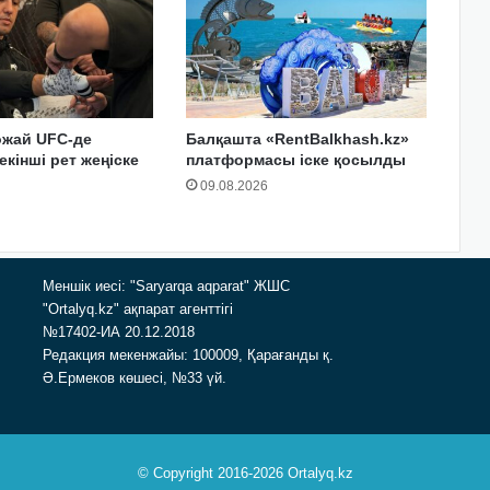
ожай UFC-де
Балқашта «RentBalkhash.kz»
екінші рет жеңіске
платформасы іске қосылды
09.08.2026
Меншік иесі: "Saryarqa aqparat" ЖШС
"Ortalyq.kz" ақпарат агенттігі
№17402-ИА 20.12.2018
Редакция мекенжайы: 100009, Қарағанды қ.
Ә.Ермеков көшесі, №33 үй.
© Copyright 2016-2026 Ortalyq.kz