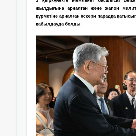
3 қыркүйекте Мемлекет басшысы Бейжің
жылдығына арналған және жапон милитар
құрметіне арналған әскери парадқа қатыс
қабылдауда болды.