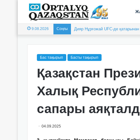
Ж
9.08.2026
Соңғы
Дияр Нұрғожай UFC-де қатарынан е
Бас тақырып
Басты тақырып
Қазақстан През
Халық Республ
сапары аяқтал
04.09.2025