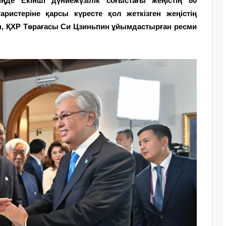
де Екінші дүниежүзілік соғыстағы жеңістің 80
истеріне қарсы күресте қол жеткізген жеңістің
ып, ҚХР Төрағасы Си Цзиньпин ұйымдастырған ресми