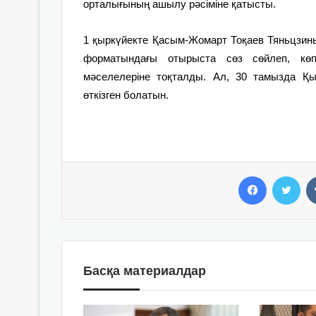
орталығының ашылу рәсіміне қатысты.
1 қыркүйекте Қасым-Жомарт Тоқаев Тяньцзи
форматындағы отырыста сөз сөйлеп, көпжа
мәселелеріне тоқталды. Ал, 30 тамызда Қы
өткізген болатын.
Facebook
Twitter
Басқа материалдар