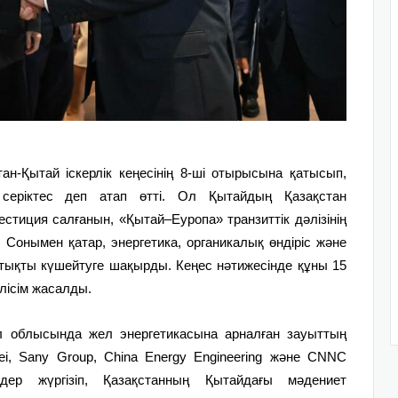
ан-Қытай іскерлік кеңесінің 8-ші отырысына қатысып,
 серіктес деп атап өтті. Ол Қытайдың Қазақстан
тиция салғанын, «Қытай–Еуропа» транзиттік дәлізінің
і. Сонымен қатар, энергетика, органикалық өндіріс және
ықты күшейтуге шақырды. Кеңес нәтижесінде құны 15
лісім жасалды.
облысында жел энергетикасына арналған зауыттың
, Sany Group, China Energy Engineering және CNNC
здер жүргізіп, Қазақстанның Қытайдағы мәдениет