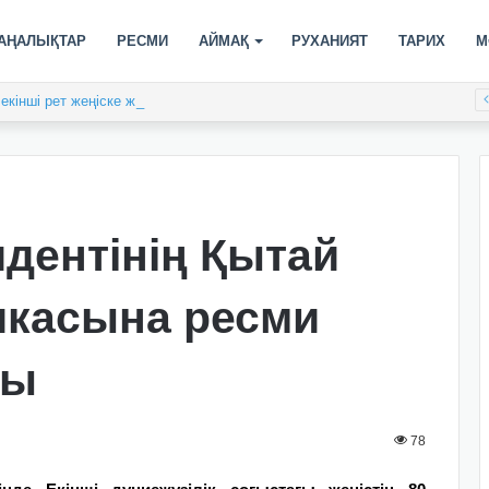
АҢАЛЫҚТАР
РЕСМИ
АЙМАҚ
РУХАНИЯТ
ТАРИХ
М
кінші рет жеңіске жетті
идентінің Қытай
икасына ресми
ды
78