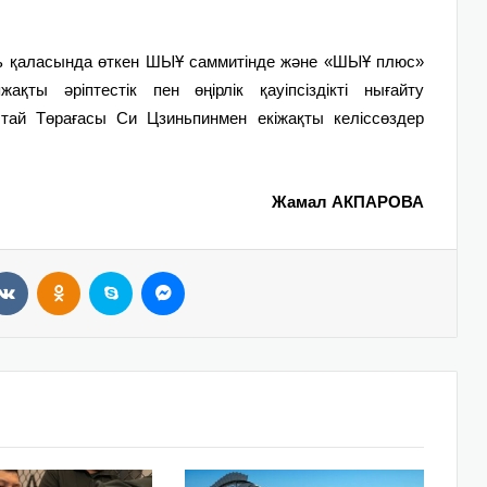
нь қаласында өткен ШЫҰ саммитінде және «ШЫҰ плюс»
қты әріптестік пен өңірлік қауіпсіздікті нығайту
тай Төрағасы Си Цзиньпинмен екіжақты келіссөздер
Жамал АКПАРОВА
VKontakte
Odnoklassniki
Skype
Messenger