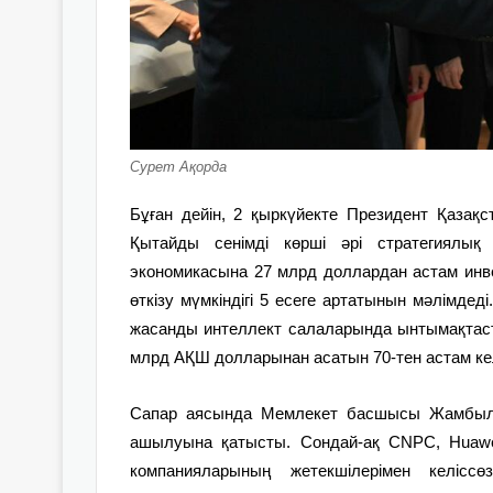
Сурет Ақорда
Бұған дейін, 2 қыркүйекте Президент Қазақст
Қытайды сенімді көрші әрі стратегиялық
экономикасына 27 млрд доллардан астам инвес
өткізу мүмкіндігі 5 есеге артатынын мәлімдед
жасанды интеллект салаларында ынтымақтаст
млрд АҚШ долларынан асатын 70-тен астам ке
Сапар аясында Мемлекет басшысы Жамбыл 
ашылуына қатысты. Сондай-ақ CNPC, Huawei
компанияларының жетекшілерімен келіссө