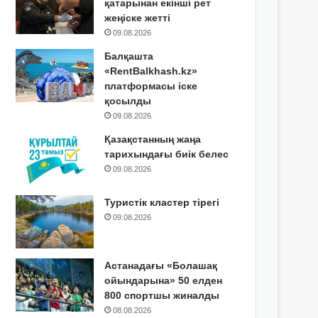
қатарынан екінші рет
жеңіске жетті
09.08.2026
Балқашта
«RentBalkhash.kz»
платформасы іске
қосылды
09.08.2026
Қазақстанның жаңа
тарихындағы биік белес
09.08.2026
Туристік кластер тірегі
09.08.2026
Астанадағы «Болашақ
ойындарына» 50 елден
800 спортшы жиналды
08.08.2026