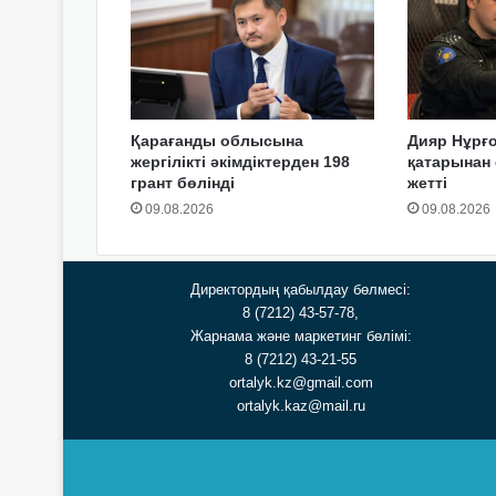
Қарағанды облысына
Дияр Нұрғ
жергілікті әкімдіктерден 198
қатарынан 
грант бөлінді
жетті
09.08.2026
09.08.2026
Директордың қабылдау бөлмесі:
8 (7212) 43-57-78,
Жарнама және маркетинг бөлімі:
8 (7212) 43-21-55
ortalyk.kz@gmail.com
ortalyk.kaz@mail.ru