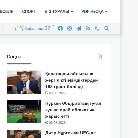
ӘСЕЛЕ
СПОРТ
БІЗ ТУРАЛЫ
PDF НҰСҚА
℃
32
Facebook
Instagram
Telegram
RSS
Switch
Іздеу
Қарағанды
skin
Соңғы
Қарағанды облысына
жергілікті әкімдіктерден
198 грант бөлінді
09.08.2026
Нұркен Әбдіровтың туған
күніне орай облыстық
жарыс өтті
09.08.2026
Дияр Нұрғожай UFC-де