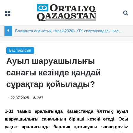
Мәзір
Із
Балқашта облыстық «Арай-2026» XIX спартакиадасы басталды
Бас тақырып
Ауыл шаруашылығы
санағы кезінде қандай
сұрақтар қойылады?
22.07.2025
267
1-31 тамыз аралығында Қазақстанда Ұлттық ауыл
шаруашылығы санағының бірінші кезеңі өтеді. Осы
уақыт аралығында барлық қатысушы sanaq.gov.kz