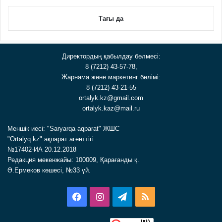
Тағы да
Директордың қабылдау бөлмесі:
8 (7212) 43-57-78,
Жарнама және маркетинг бөлімі:
8 (7212) 43-21-55
ortalyk.kz@gmail.com
ortalyk.kaz@mail.ru
Меншік иесі: "Saryarqa aqparat" ЖШС
"Ortalyq.kz" ақпарат агенттігі
№17402-ИА 20.12.2018
Редакция мекенжайы: 100009, Қарағанды қ.
Ә.Ермеков көшесі, №33 үй.
Facebook
Instagram
Telegram
RSS