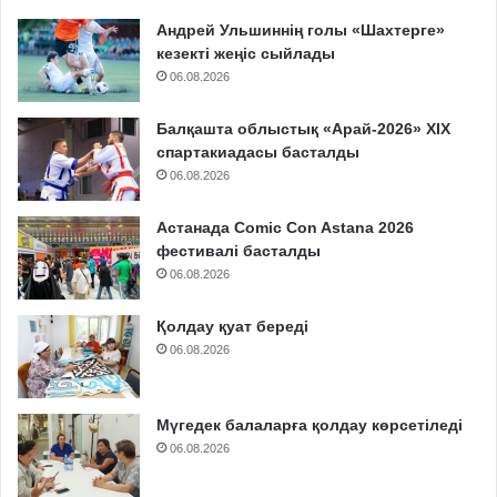
Андрей Ульшиннің голы «Шахтерге»
кезекті жеңіс сыйлады
06.08.2026
Балқашта облыстық «Арай-2026» XIX
спартакиадасы басталды
06.08.2026
Астанада Comic Con Astana 2026
фестивалі басталды
06.08.2026
Қолдау қуат береді
06.08.2026
Мүгедек балаларға қолдау көрсетіледі
06.08.2026