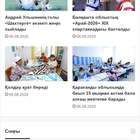
Андрей Ульшиннің голы
Балқашта облыстық
«Шахтерге» кезекті жеңіс
«Арай-2026» XIX
сыйлады
спартакиадасы басталды
06.08.2026
06.08.2026
Қолдау қуат береді
Қарағанды облысында
биыл 15 мыңнан астам бала
06.08.2026
алғаш мектепке барады
06.08.2026
Соңғы