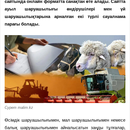
сайтында онлайн форматта санақтан өте алады. Сайтта
ауыл шаруашылығы өндірушілері мен үй
шаруашылықтарына арналған екі түрлі сауалнама
парағы болады.
Сурет malim.kz
Өсімдік шаруашылығымен, мал шаруашылығымен немесе
балық шаруашылығымен айналысатын заңды тұлғалар,