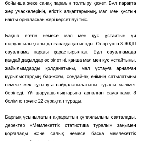
бойынша жеке санақ парағын толтыру қажет. Бұл парақта
жер учаскелерінің, егістік алқаптарының, мал мен құстың
нақты орналасқан жері көрсетілуі тиіс.
Бақша егетін немесе мал мен құс ұстайтын үй
шаруашылықтары да санаққа қатысады. Олар үшін 3-ЖҚШ
сауалнама парағы қарастырылған. Бұл сауалнамада
қандай дақылдар өсірілетіні, қанша мал мен құс ұстайтыны,
жайылымдарды қолданатыны, мал ұстауға арналған
құрылыстардың бар-жоғы, сондай-ақ өнімнің сатылатыны
немесе жек тұтынуға пайдаланылатыны туралы мәлімет
беріледі. Үй шаруашылықтарына арналған сауалнама 8
бөлімнен және 22 сұрақтан тұрады.
Барлық ұсынылатын ақпараттың құпиялылығы сақталады,
деректер «Мемлекеттік статистика туралы» заңымен
қорғалады және салық немесе басқа мемлекеттік