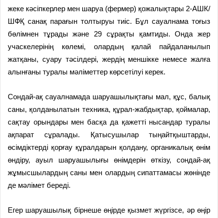
жеке кәсіпкерлер мен шаруа (фермер) қожалықтары 2-АШК/
ШФҚ санақ парағын толтыруы тиіс. Бұл сауалнама тоғыз
бөлімнен тұрады және 29 сұрақты қамтиды. Онда жер
учаскелерінің көлемі, олардың қалай пайдаланылып
жатқаны, суару тәсілдері, жердің меншікке немесе жалға
алынғаны туралы мәліметтер көрсетілуі керек.
Сондай-ақ сауалнамада шаруашылықтағы мал, құс, балық
саны, қолданылатын техника, құрал-жабдықтар, қоймалар,
сақтау орындары мен басқа да қажетті нысандар туралы
ақпарат сұралады. Қатысушылар тыңайтқыштарды,
өсімдіктерді қорғау құралдарын қолдану, органикалық өнім
өндіру, ауыл шаруашылығы өнімдерін өткізу, сондай-ақ
жұмысшылардың саны мен олардың сипаттамасы жөнінде
де мәлімет береді.
Егер шаруашылық бірнеше өңірде қызмет жүргізсе, әр өңір