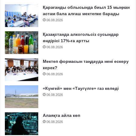
Қарағанды облысында биыл 15 мыңнан
астам бала алғаш мектепке барады
06.08.2026
Қазақстанда алкогольсіз сусындар
өндірісі 17%-ға артты
06.08.2026
Мектеп формасын таңдауда нені ескеру
керек?
06.08.2026
«Күнгей» мен «Таугүлге» газ келеді
06.08.2026
Алаяқта айла көп
06.08.2026