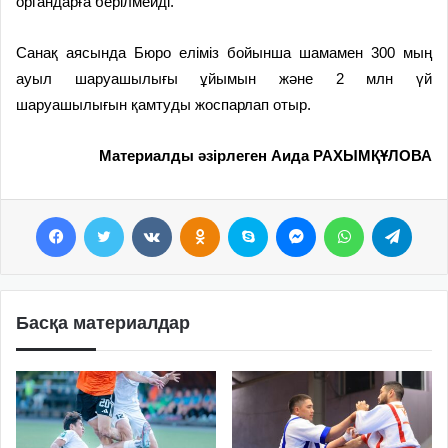
органдарға берілмейді.
Санақ аясында Бюро еліміз бойынша шамамен 300 мың
ауыл шаруашылығы ұйымын және 2 млн үй
шаруашылығын қамтуды жоспарлап отыр.
Материалды әзірлеген Аида РАХЫМҚҰЛОВА
Facebook
Twitter
VKontakte
Odnoklassniki
Skype
Messenger
WhatsApp
Telegram
Басқа материалдар