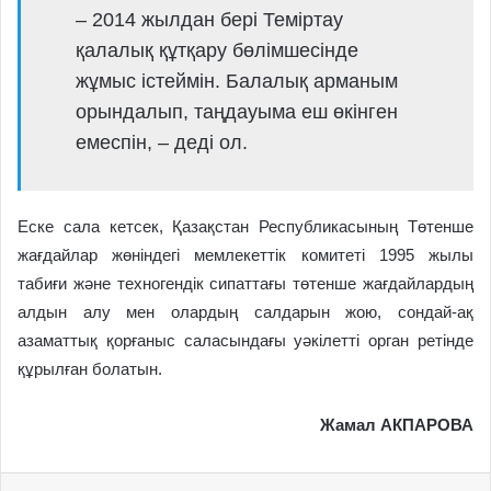
– 2014 жылдан бері Теміртау
қалалық құтқару бөлімшесінде
жұмыс істеймін. Балалық арманым
орындалып, таңдауыма еш өкінген
емеспін, – деді ол.
Еске сала кетсек, Қазақстан Республикасының Төтенше
жағдайлар жөніндегі мемлекеттік комитеті 1995 жылы
табиғи және техногендік сипаттағы төтенше жағдайлардың
алдын алу мен олардың салдарын жою, сондай-ақ
азаматтық қорғаныс саласындағы уәкілетті орган ретінде
құрылған болатын.
Жамал АКПАРОВА