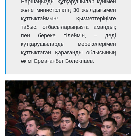
Баршаңызды Құтқарушылар күнімен
және министрліктің 30 жылдығымен
құттықтаймын! Қызметтеріңізге
табыс, отбасыларыңызға амандық
пен береке тілеймін, – деді
құтқарушыларды мерекелерімен
құттықтаған Қарағанды облысының
әкімі Ермағанбет Бөлекпаев.