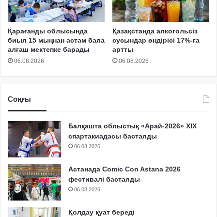
Қарағанды облысында
Қазақстанда алкогольсіз
биыл 15 мыңнан астам бала
сусындар өндірісі 17%-ға
алғаш мектепке барады
артты
06.08.2026
06.08.2026
Соңғы
Балқашта облыстық «Арай-2026» XIX
спартакиадасы басталды
06.08.2026
Астанада Comic Con Astana 2026
фестивалі басталды
06.08.2026
Қолдау қуат береді