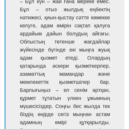
– Бұл күн – жай ғана мереке емес.
Бұл – отыз жылдық еңбектің
нәтижесі, қиын-қыстау сәтте көмекке
келуге, адам өмірін сақтап қалуға
әрдайым дайын болудың айғағы.
Облыстың төтенше жағдайлар
жүйесінде бүгінде екі мыңға жуық
адам қызмет етеді. Олардың
қатарында әскери қызметкерлер,
азаматтық мамандар және
мемлекеттік қызметшілер бар.
Барлығыңыз – ел сенім артқан,
құрмет тұтатын үлкен ұжымның
мүшесісіздер. Соңғы бес жылда тек
біздің өңірде сегіз мыңнан астам
адамның өмірі құтқарылды.