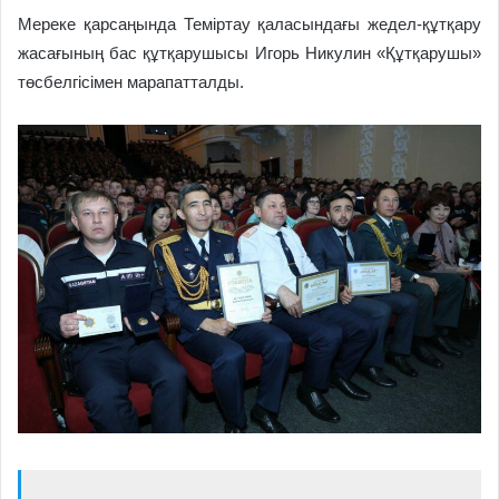
Мереке қарсаңында Теміртау қаласындағы жедел-құтқару
жасағының бас құтқарушысы Игорь Никулин «Құтқарушы»
төсбелгісімен марапатталды.