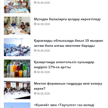
06.08.2026
Мүгедек балаларға қолдау көрсетіледі
06.08.2026
Қарағанды облысында биыл 15 мыңнан
астам бала алғаш мектепке барады
06.08.2026
Қазақстанда алкогольсіз сусындар
өндірісі 17%-ға артты
06.08.2026
Мектеп формасын таңдауда нені ескеру
керек?
06.08.2026
«Күнгей» мен «Таугүлге» газ келеді