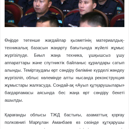
Өңірде төтенше жағдайлар қызметінің материалдық-
техникалық базасын жаңарту бағытында жүйелі жұмыс
жүргізілуде. Биыл жаңа техника, ұшқышсыз ұшу
аппараттары және спутниктік байланыс құралдары сатып
алынды. Теміртаудағы өрт сөндіру бөліміне күрделі жөндеу
жүргізіліп, облыс көлемінде алты нысанда реконструкция
жұмыстары жалғасуда. Сондай-ақ «Ауыл құтқарушылары»
бағдарламасы аясында бес жаңа өрт сөндіру бекеті
ашылды.
Қарағанды облысы ТЖД бастығы, азаматтық қорғау
полковнигі Марғұлан Аманбаев өз сөзінде құтқарушы