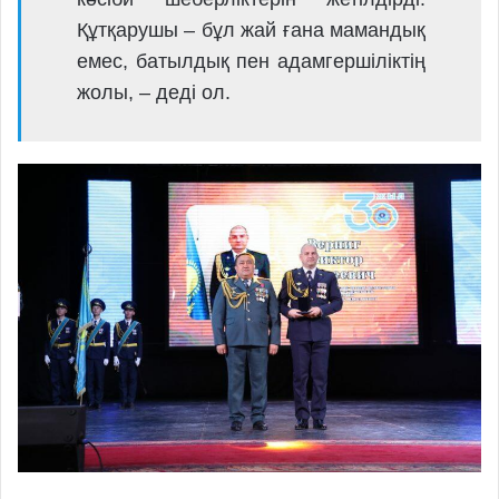
Құтқарушы – бұл жай ғана мамандық
емес, батылдық пен адамгершіліктің
жолы, – деді ол.