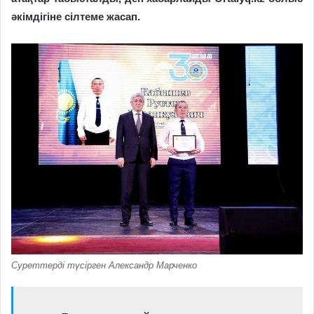
әкімдігіне сілтеме жасап.
Суреттерді түсірген Александр Марченко