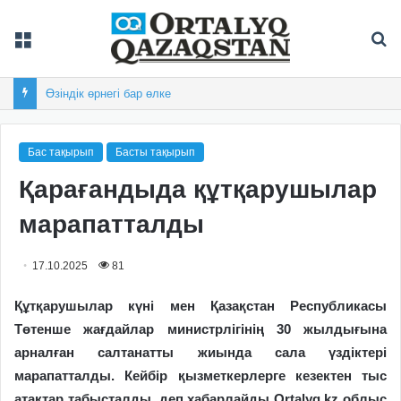
Мәзір
Із
Дастан Сатпаев Австралиядағы турнирдің үздік гол авторы атанды
Бас тақырып
Басты тақырып
Қарағандыда құтқарушылар
марапатталды
17.10.2025
81
Құтқарушылар күні мен Қазақстан Республикасы
Төтенше жағдайлар министрлігінің 30 жылдығына
арналған салтанатты жиында сала үздіктері
марапатталды. Кейбір қызметкерлерге кезектен тыс
атақтар табысталды, деп хабарлайды Ortalyq.kz облыс