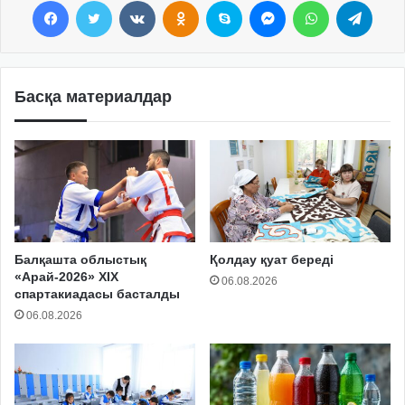
Facebook
Twitter
VKontakte
Odnoklassniki
Skype
Messenger
WhatsApp
Telegram
Басқа материалдар
Балқашта облыстық
Қолдау қуат береді
«Арай-2026» XIX
06.08.2026
спартакиадасы басталды
06.08.2026