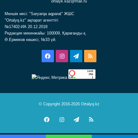
ortalyk.kaz@mail.ru
Меншік иесі: "Saryarqa aqparat" ЖШС
"Ortalyq.kz" ақпарат агенттігі
№17402-ИА 20.12.2018
Редакция мекенжайы: 100009, Қарағанды қ.
Ә.Ермеков көшесі, №33 үй.
Facebook
Instagram
Telegram
RSS
© Copyright 2016-2026 Ortalyq.kz
Facebook
Instagram
Telegram
RSS