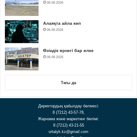
06.08.2026
Алаяқта айла көп
06.08.2026
Өзіндік өрнегі бар өлке
06.08.2026
Тағы да
Директордың қабылдау бөлмесі:
8 (7212) 43-57-78,
Жарнама және маркетинг бөлімі:
8 (7212) 43-21-55
ortalyk.kz@gmail.com