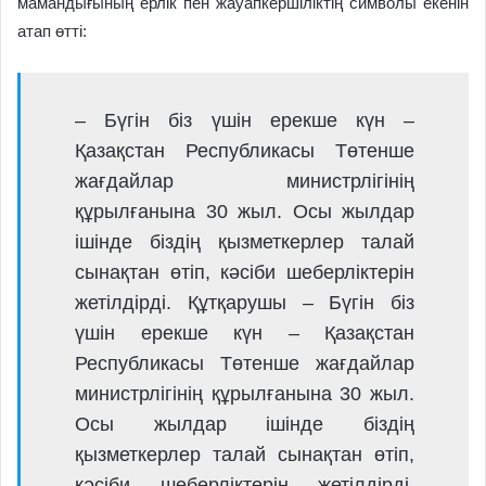
мамандығының ерлік пен жауапкершіліктің символы екенін
атап өтті:
– Бүгін біз үшін ерекше күн –
Қазақстан Республикасы Төтенше
жағдайлар министрлігінің
құрылғанына 30 жыл. Осы жылдар
ішінде біздің қызметкерлер талай
сынақтан өтіп, кәсіби шеберліктерін
жетілдірді. Құтқарушы – Бүгін біз
үшін ерекше күн – Қазақстан
Республикасы Төтенше жағдайлар
министрлігінің құрылғанына 30 жыл.
Осы жылдар ішінде біздің
қызметкерлер талай сынақтан өтіп,
кәсіби шеберліктерін жетілдірді.