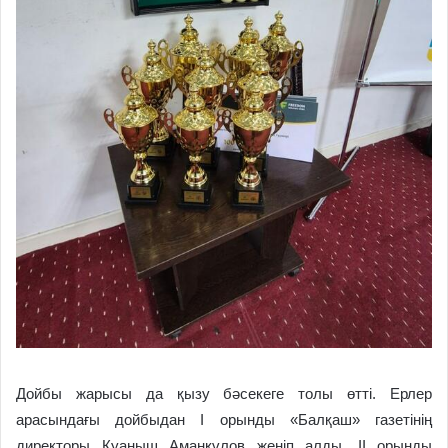
Дойбы жарысы да қызу бәсекеге толы өтті. Ерлер
арасындағы дойбыдан І орынды «Балқаш» газетінің
директоры Қуаныш Аманқұлов жеңіп алды. ІІ орынды