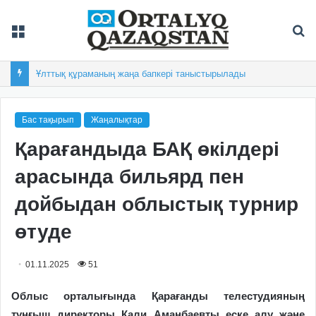
Мәзір
Із
Андрей Ульшиннің голы «Шахтерге» кезекті жеңіс сыйлады
Бас тақырып
Жаңалықтар
Қарағандыда БАҚ өкілдері
арасында бильярд пен
дойбыдан облыстық турнир
өтуде
01.11.2025
51
Облыс орталығында Қарағанды телестудияның
тұңғыш директоры Қали Аманбаевты еске алу және