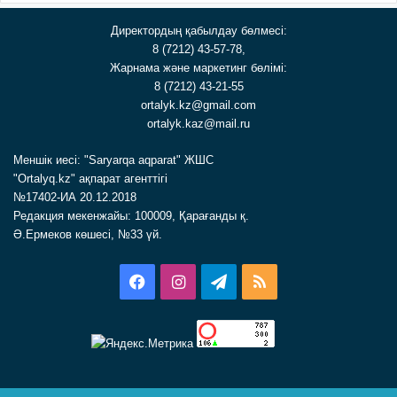
Директордың қабылдау бөлмесі:
8 (7212) 43-57-78,
Жарнама және маркетинг бөлімі:
8 (7212) 43-21-55
ortalyk.kz@gmail.com
ortalyk.kaz@mail.ru
Меншік иесі: "Saryarqa aqparat" ЖШС
"Ortalyq.kz" ақпарат агенттігі
№17402-ИА 20.12.2018
Редакция мекенжайы: 100009, Қарағанды қ.
Ә.Ермеков көшесі, №33 үй.
Facebook
Instagram
Telegram
RSS