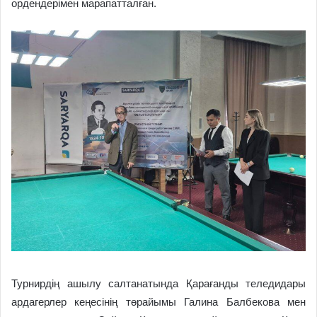
ордендерімен марапатталған.
Турнирдің ашылу салтанатында Қарағанды теледидары
ардагерлер кеңесінің төрайымы Галина Балбекова мен