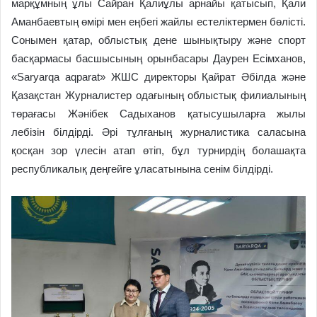
марқұмның ұлы Сайран Қалиұлы арнайы қатысып, Қали
Аманбаевтың өмірі мен еңбегі жайлы естеліктермен бөлісті.
Сонымен қатар, облыстық дене шынықтыру және спорт
басқармасы басшысының орынбасары Даурен Есімханов,
«Saryarqa aqparat» ЖШС директоры Қайрат Әбілда және
Қазақстан Журналистер одағының облыстық филиалының
төрағасы Жәнібек Садыханов қатысушыларға жылы
лебізін білдірді. Әрі тұлғаның журналистика саласына
қосқан зор үлесін атап өтіп, бұл турнирдің болашақта
республикалық деңгейге ұласатынына сенім білдірді.