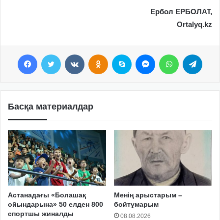
Ербол ЕРБОЛАТ,
Ortalyq.kz
Facebook
Twitter
VKontakte
Odnoklassniki
Skype
Messenger
WhatsApp
Telegram
Басқа материалдар
Астанадағы «Болашақ
Менің арыстарым –
ойындарына» 50 елден 800
бойтұмарым
спортшы жиналды
08.08.2026