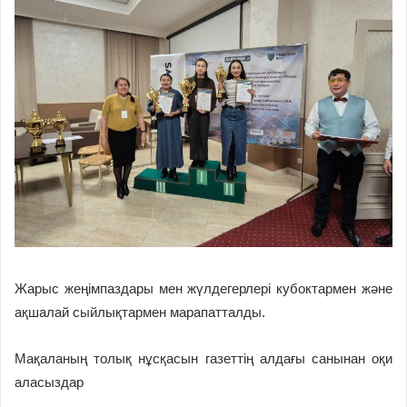
Жарыс жеңімпаздары мен жүлдегерлері кубоктармен және
ақшалай сыйлықтармен марапатталды.
Мақаланың толық нұсқасын газеттің алдағы санынан оқи
аласыздар