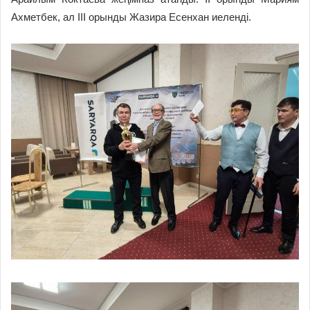
Ахметбек, ал ІІІ орынды Жазира Есенхан иеленді.