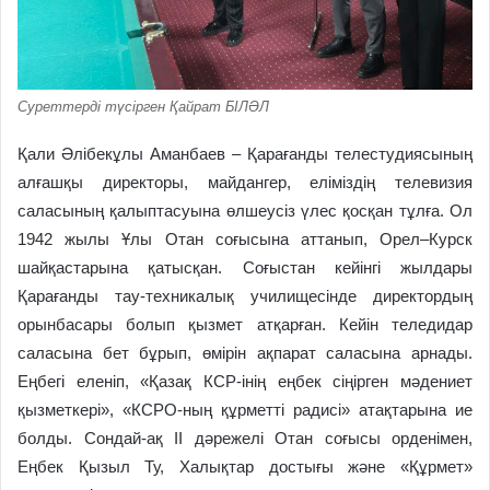
Суреттерді түсірген Қайрат БІЛӘЛ
Қали Әлібекұлы Аманбаев – Қарағанды телестудиясының
алғашқы директоры, майдангер, еліміздің телевизия
саласының қалыптасуына өлшеусіз үлес қосқан тұлға. Ол
1942 жылы Ұлы Отан соғысына аттанып, Орел–Курск
шайқастарына қатысқан. Соғыстан кейінгі жылдары
Қарағанды тау-техникалық училищесінде директордың
орынбасары болып қызмет атқарған. Кейін теледидар
саласына бет бұрып, өмірін ақпарат саласына арнады.
Еңбегі еленіп, «Қазақ КСР-інің еңбек сіңірген мәдениет
қызметкері», «КСРО-ның құрметті радисі» атақтарына ие
болды. Сондай-ақ ІІ дәрежелі Отан соғысы орденімен,
Еңбек Қызыл Ту, Халықтар достығы және «Құрмет»