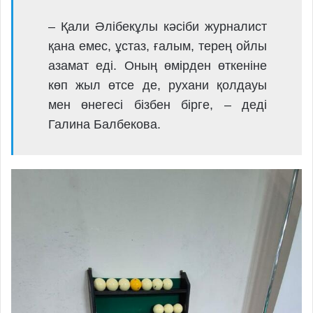
– Қали Әлібекұлы кәсіби журналист
қана емес, ұстаз, ғалым, терең ойлы
азамат еді. Оның өмірден өткеніне
көп жыл өтсе де, рухани қолдауы
мен өнегесі бізбен бірге, – деді
Галина Балбекова.