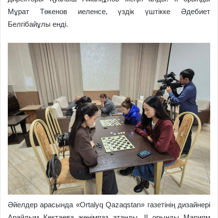
Мұрат Төкенов иеленсе, үздік үштікке Әдебиет
Белгібайұлы енді.
Әйелдер арасында «Ortalyq Qazaqstan» газетінің дизайнері
Арайлым Көктаева жеңімпаз атанды. ІІ орынды Мариям