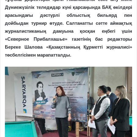
Дүниежүзілік теледидар күні қарсаңында БАҚ өкілдері
арасындағы дәстүрлі облыстық бильярд пен
дойбыдан турнир өтуде. Салтанатты сәтте аймақтық
журналистиканың дамуына қосқан еңбегі үшін
«Северное Прибалхашье» газетінің бас редакторы
Береке Шалова «Қазақстанның Құрметті журналисі»
төсбелгісімен марапатталды.