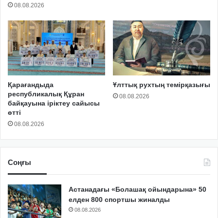
08.08.2026
Қарағандыда
Ұлттық рухтың темірқазығы
республикалық Құран
08.08.2026
байқауына іріктеу сайысы
өтті
08.08.2026
Соңғы
Астанадағы «Болашақ ойындарына» 50
елден 800 спортшы жиналды
08.08.2026