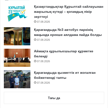
Қазақстандықтар Құрылтай сайлауынан
жақсылық күтеді – қоғамдық пікір
зерттеуі
07.08.2026
Қарағандыда №3 автобус паркінің
маңында ерекше аялдама пайда болды
07.08.2026
Аймақта құрылысшылар құрметке
бөленді
07.08.2026
Қарағандыда қызметтік ит жоғалған
бойжеткенді тапты
07.08.2026
Тағы да