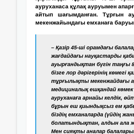
ауруханаса құлақ ауруымен апар
айтып шағымданған. Тұрғын ау
мекенжайындағы емханаға баруын
– Қазір 45-ші орамдағы бала
жағдайдағы науқастарды қаб
ауырғандықтан бүгін таңғы 8
бізге лор дәрігерінің көмегі 
тұрғылықты мекенжайдағы а
медициналық ешқандай көмек к
ауруханаға арнайы келдік, өйт
бұрын еш қиындықсыз ем қаб
біздің емханаларда (үйдің жа
болатындықтан, алдын ала жа
Мен сияқты аналар балалары