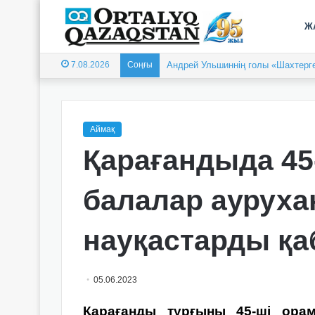
Ж
7.08.2026
Соңғы
Андрей Ульшиннің голы «Шахтерге
Аймақ
Қарағандыда 45
балалар ауруха
науқастарды қ
05.06.2023
Қарағанды ​​тұрғыны 45-ші ор