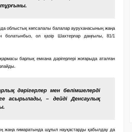
а тұрғыны.
андыда облыстық көпсалалы балалар ауруханасының жаңа
ған болатынбыз, ол қазір Шахтерлар даңғылы, 81/1
қармасы барлық емхана дәрігерлері жоғарыда аталған
рлайды.
рлық дәрігерлер мен бөлімшелерді
еге асырылады, – дейді Денсаулық
ы.
ың жаңа ғимаратында шұғыл науқастарды қабылдау да