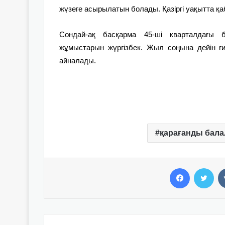
жүзеге асырылатын болады. Қазіргі уақытта қа
Сондай-ақ басқарма 45-ші кварталдағы 
жұмыстарын жүргізбек. Жыл соңына дейін ғи
айналады.
қарағанды бала
Facebook
Twitter