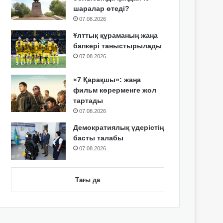
шаралар өтеді?
07.08.2026
Ұлттық құраманың жаңа
бапкері таныстырылады
07.08.2026
«7 Қарақшы»: жаңа
фильм көрерменге жол
тартады
07.08.2026
Демократиялық үдерістің
басты талабы
07.08.2026
Тағы да