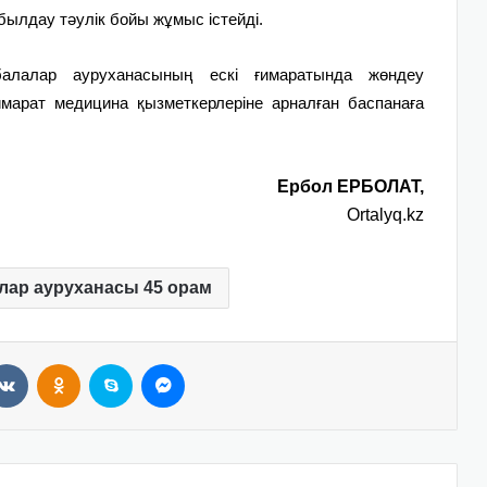
былдау тәулік бойы жұмыс істейді.
балалар ауруханасының ескі ғимаратында жөндеу
марат медицина қызметкерлеріне арналған баспанаға
Ербол ЕРБОЛАТ,
Ortalyq.kz
лар ауруханасы 45 орам
VKontakte
Odnoklassniki
Skype
Messenger