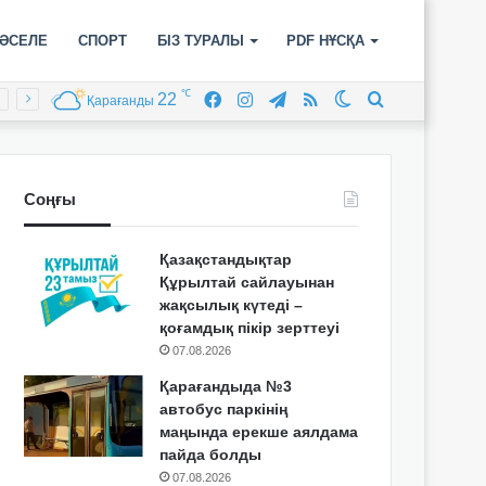
ӘСЕЛЕ
СПОРТ
БІЗ ТУРАЛЫ
PDF НҰСҚА
℃
22
Facebook
Instagram
Telegram
RSS
Switch
Іздеу
Қарағанды
skin
Соңғы
Қазақстандықтар
Құрылтай сайлауынан
жақсылық күтеді –
қоғамдық пікір зерттеуі
07.08.2026
Қарағандыда №3
автобус паркінің
маңында ерекше аялдама
пайда болды
07.08.2026