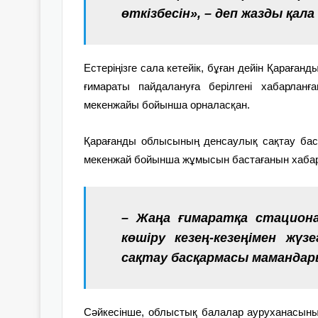
өткізбесін», – деп жазды қал
Естеріңізге сала кетейік, бұған дейін Қарағ
ғимараты пайдалануға берілгені хабарлан
мекенжайы бойынша орналасқан.
Қарағанды ​​облысының денсаулық сақтау бас
мекенжай бойынша жұмысын бастағанын хаба
– Жаңа ғимаратқа стациона
көшіру кезең-кезеңімен жүз
сақтау басқармасы мамандар
Сәйкесінше, облыстық балалар ауруханасын