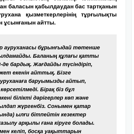
ған баласын қабылдаудан бас тартқанын
рухана қызметкерлерінің тұрғылықты
 ұсынғанын айтты.
лар ауруханасы бұрынғыдай төтенше
ылдамайды. Баланың құлағы қатты
-де бардық. Жағдайды түсіндіріп,
қажет екенін айттық. Бізге
уруханаға баруымызды айтып,
өрсетілмеді. Бірақ біз бұл
кені білікті дәрігерлер көп және
ылдап жүргенбіз. Сонымен қатар
нында) ылғи бітпейтін кезектер
зылу арқылы ғана кіруге болады.
мен келіп, босқа уақыттарын