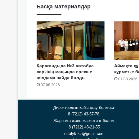
Басқа материалдар
Қарағандыда №3 автобус
Аймақта 
паркінің маңында ерекше
құрметке б
аялдама пайда болды
07.08.2026
07.08.2026
Директордың қабылдау бөлмесі:
8 (7212) 43-57-78,
Жарнама және маркетинг бөлімі:
8 (7212) 43-21-55
ortalyk.kz@gmail.com