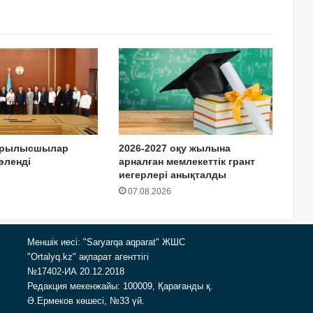
құрылысшылар
2026-2027 оқу жылына
өленді
арналған мемлекеттік грант
иегерлері анықталды
07.08.2026
Меншік иесі: "Saryarqa aqparat" ЖШС
"Ortalyq.kz" ақпарат агенттігі
№17402-ИА 20.12.2018
Редакция мекенжайы: 100009, Қарағанды қ.
Ә.Ермеков көшесі, №33 үй.