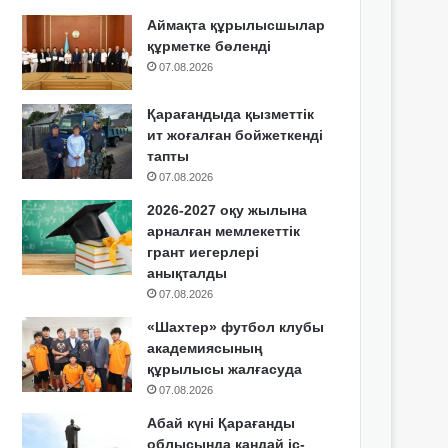
Аймақта құрылысшылар
құрметке бөленді
07.08.2026
Қарағандыда қызметтік
ит жоғалған бойжеткенді
тапты
07.08.2026
2026-2027 оқу жылына
арналған мемлекеттік
грант иегерлері
анықталды
07.08.2026
«Шахтер» футбол клубы
академиясының
құрылысы жалғасуда
07.08.2026
Абай күні Қарағанды
облысында қандай іс-