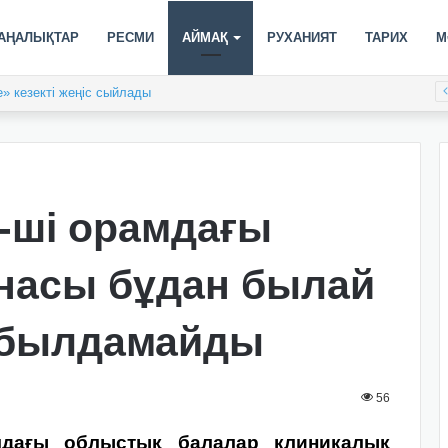
АҢАЛЫҚТАР
РЕСМИ
АЙМАҚ
РУХАНИЯТ
ТАРИХ
М
» кезекті жеңіс сыйлады
-ші орамдағы
насы бұдан былай
абылдамайды
56
амдағы облыстық балалар клиникалық