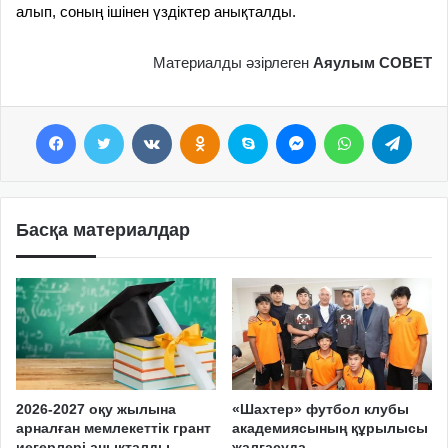
алып, соның ішінен үздіктер анықталды.
Материалды әзірлеген
Аяулым СОВЕТ
Facebook
Twitter
VKontakte
Odnoklassniki
Skype
Messenger
WhatsApp
Telegram
Басқа материалдар
2026-2027 оқу жылына
«Шахтер» футбол клубы
арналған мемлекеттік грант
академиясының құрылысы
иегерлері анықталды
жалғасуда