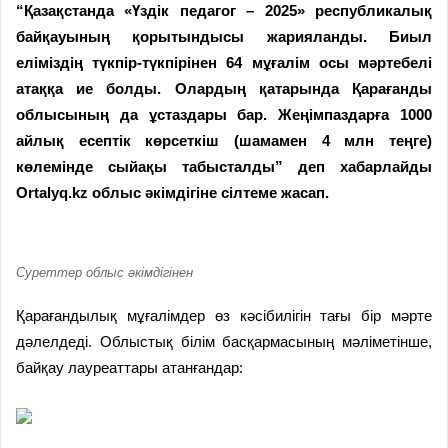
“Қазақстанда «Үздік педагог – 2025» республикалық
байқауының қорытындысы жарияланды. Биыл
еліміздің түкпір-түкпірінен 64 мұғалім осы мәртебелі
атаққа ие болды. Олардың қатарында Қарағанды
облысының да ұстаздары бар. Жеңімпаздарға 1000
айлық есептік көрсеткіш (шамамен 4 млн теңге)
көлемінде сыйақы табысталды” деп хабарлайды
Ortalyq.kz облыс әкімдігіне сілтеме жасап.
Суреттер облыс әкімдігінен
Қарағандылық мұғалімдер өз кәсібилігін тағы бір мәрте
дәлелдеді. Облыстық білім басқармасының мәліметінше,
байқау лауреаттары атанғандар: