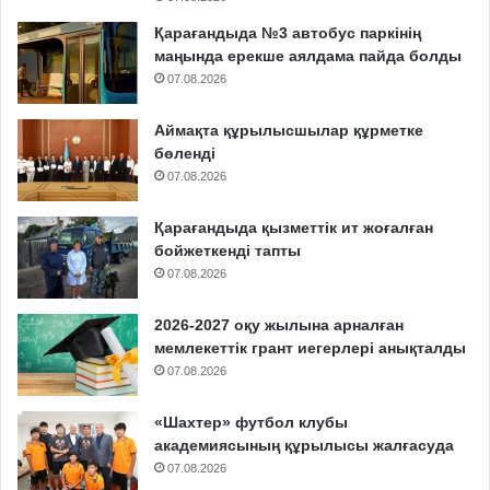
Қарағандыда №3 автобус паркінің
маңында ерекше аялдама пайда болды
07.08.2026
Аймақта құрылысшылар құрметке
бөленді
07.08.2026
Қарағандыда қызметтік ит жоғалған
бойжеткенді тапты
07.08.2026
2026-2027 оқу жылына арналған
мемлекеттік грант иегерлері анықталды
07.08.2026
«Шахтер» футбол клубы
академиясының құрылысы жалғасуда
07.08.2026