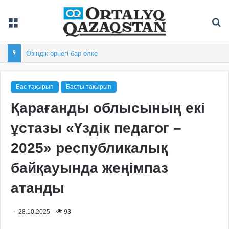
Мәзір
Із
Өзіндік өрнегі бар өлке
Бас тақырып
Басты тақырып
Қарағанды облысының екі
ұстазы «Үздік педагог –
2025» республикалық
байқауында жеңімпаз
атанды
28.10.2025
93