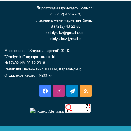
Директордың қабылдау бөлмесі:
8 (7212) 43-57-78,
Жарнама және маркетинг бөлімі:
8 (7212) 43-21-55
ortalyk.kz@gmail.com
ortalyk.kaz@mail.ru
Меншік иесі: "Saryarqa aqparat" ЖШС
"Ortalyq.kz" ақпарат агенттігі
№17402-ИА 20.12.2018
Редакция мекенжайы: 100009, Қарағанды қ.
Ә.Ермеков көшесі, №33 үй.
Facebook
Instagram
Telegram
RSS