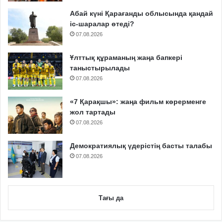
Абай күні Қарағанды облысында қандай
іс-шаралар өтеді?
07.08.2026
Ұлттық құраманың жаңа бапкері
таныстырылады
07.08.2026
«7 Қарақшы»: жаңа фильм көрерменге
жол тартады
07.08.2026
Демократиялық үдерістің басты талабы
07.08.2026
Тағы да