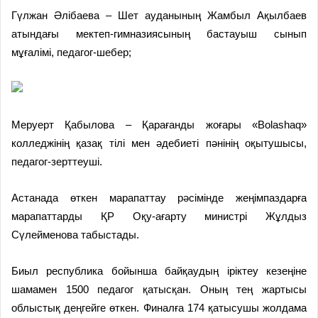
Гүлжан Әлібаева – Шет ауданының Жамбыл Ақылбаев
атындағы мектеп-гимназиясының бастауыш сынып
мұғалімі, педагог-шебер;
Меруерт Қабылова – Қарағанды жоғары «Bolashaq»
колледжінің қазақ тілі мен әдебиеті пәнінің оқытушысы,
педагог-зерттеуші.
Астанада өткен марапаттау рәсімінде жеңімпаздарға
марапаттарды ҚР Оқу-ағарту министрі Жұлдыз
Сүлейменова табыстады.
Биыл республика бойынша байқаудың іріктеу кезеңіне
шамамен 1500 педагог қатысқан. Оның тең жартысы
облыстық деңгейге өткен. Финалға 174 қатысушы жолдама