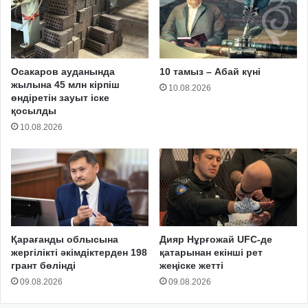
Осакаров ауданында
10 тамыз – Абай күні
жылына 45 млн кірпіш
10.08.2026
өндіретін зауыт іске
қосылды
10.08.2026
Қарағанды облысына
Дияр Нұрғожай UFC-де
жергілікті әкімдіктерден 198
қатарынан екінші рет
грант бөлінді
жеңіске жетті
09.08.2026
09.08.2026