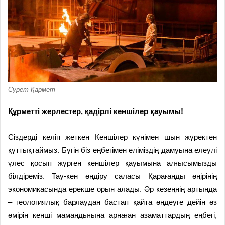
Сурет Қармет
Құрметті жерлестер, қадірлі кеншілер қауымы!
Сіздерді келіп жеткен Кеншілер күнімен шын жүректен
құттықтаймыз. Бүгін біз еңбегімен еліміздің дамуына елеулі
үлес қосып жүрген кеншілер қауымына алғысымызды
білдіреміз. Тау-кен өндіру саласы Қарағанды өңірінің
экономикасында ерекше орын алады. Әр кезеңнің артында
– геологиялық барлаудан бастап қайта өңдеуге дейін өз
өмірін кенші мамандығына арнаған азаматтардың еңбегі,