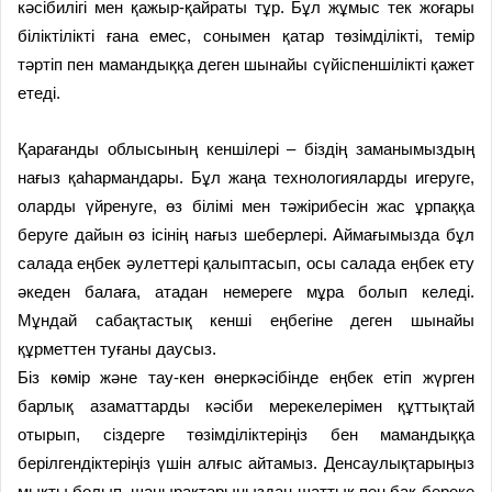
кәсібилігі мен қажыр-қайраты тұр. Бұл жұмыс тек жоғары
біліктілікті ғана емес, сонымен қатар төзімділікті, темір
тәртіп пен мамандыққа деген шынайы сүйіспеншілікті қажет
етеді.
Қарағанды облысының кеншілері – біздің заманымыздың
нағыз қаһармандары. Бұл жаңа технологияларды игеруге,
оларды үйренуге, өз білімі мен тәжірибесін жас ұрпаққа
беруге дайын өз ісінің нағыз шеберлері. Аймағымызда бұл
салада еңбек әулеттері қалыптасып, осы салада еңбек ету
әкеден балаға, атадан немереге мұра болып келеді.
Мұндай сабақтастық кенші еңбегіне деген шынайы
құрметтен туғаны даусыз.
Біз көмір және тау-кен өнеркәсібінде еңбек етіп жүрген
барлық азаматтарды кәсіби мерекеле­рімен құттықтай
отырып, сіз­дерге тө­зімділіктеріңіз бен мамандыққа
берілгендіктеріңіз үшін алғыс айтамыз. Денсаулықтарыңыз
мықты болып, шаңырақтарыңыздан шаттық пен бақ-береке