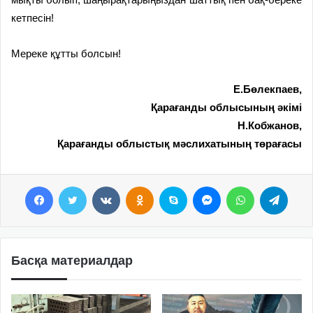
кетпесін!
Мереке құтты болсын!
Е.Бөлекпаев,
Қарағанды облысының әкімі
Н.Кобжанов,
Қарағанды облыстық мәслихатының төрағасы
Facebook
Twitter
VKontakte
Odnoklassniki
Skype
Messenger
WhatsApp
Telegram
Басқа материалдар