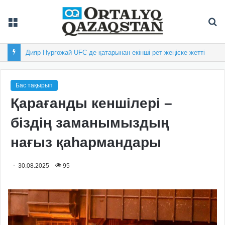
Мәзір
Із
Дияр Нұрғожай UFC-де қатарынан екінші рет жеңіске жетті
Бас тақырып
Қарағанды кеншілері –
біздің заманымыздың
нағыз қаһармандары
30.08.2025
95