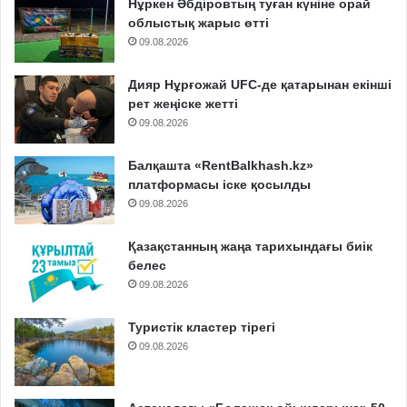
Нұркен Әбдіровтың туған күніне орай
облыстық жарыс өтті
09.08.2026
Дияр Нұрғожай UFC-де қатарынан екінші
рет жеңіске жетті
09.08.2026
Балқашта «RentBalkhash.kz»
платформасы іске қосылды
09.08.2026
Қазақстанның жаңа тарихындағы биік
белес
09.08.2026
Туристік кластер тірегі
09.08.2026