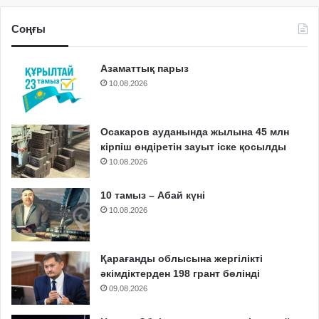
Соңғы
Азаматтық парыз
10.08.2026
Осакаров ауданында жылына 45 млн
кірпіш өндіретін зауыт іске қосылды
10.08.2026
10 тамыз – Абай күні
10.08.2026
Қарағанды облысына жергілікті
әкімдіктерден 198 грант бөлінді
09.08.2026