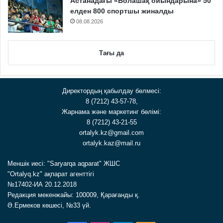
Астанадағы «Болашақ ойындарына» 50
елден 800 спортшы жиналды
08.08.2026
Тағы да
Директордың қабылдау бөлмесі:
8 (7212) 43-57-78,
Жарнама және маркетинг бөлімі:
8 (7212) 43-21-55
ortalyk.kz@gmail.com
ortalyk.kaz@mail.ru
Меншік иесі: "Saryarqa aqparat" ЖШС
"Ortalyq.kz" ақпарат агенттігі
№17402-ИА 20.12.2018
Редакция мекенжайы: 100009, Қарағанды қ.
Ә.Ермеков көшесі, №33 үй.