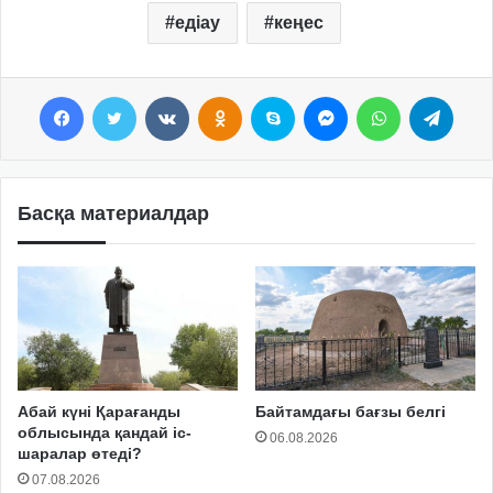
едіау
кеңес
Facebook
Twitter
VKontakte
Odnoklassniki
Skype
Messenger
WhatsApp
Telegram
Басқа материалдар
Абай күні Қарағанды
Байтамдағы бағзы белгі
облысында қандай іс-
06.08.2026
шаралар өтеді?
07.08.2026