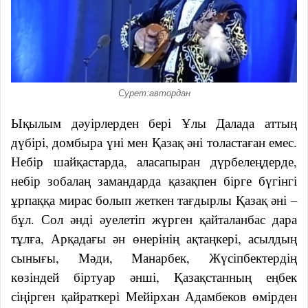
Сурет:автордан
Ықылым дәуірлерден бері Ұлы Далада аттың
дүбірі, домбыра үні мен Қазақ әні толастаған емес.
Небір шайқастарда, аласапыран дүрбелеңдерде,
небір зобалаң замандарда қазақпен бірге бүгінгі
ұрпаққа мирас болып жеткен тағдырлы Қазақ әні –
бұл. Сол әнді әуелетіп жүрген қайталанбас дара
тұлға, Арқадағы ән өнерінің ақтаңкері, асылдың
сынығы, Мәди, Манарбек, Жүсіпбектердің
көзіндей біртуар әнші, Қазақстанның еңбек
сіңірген қайраткері Мейірхан Адамбеков өмірден