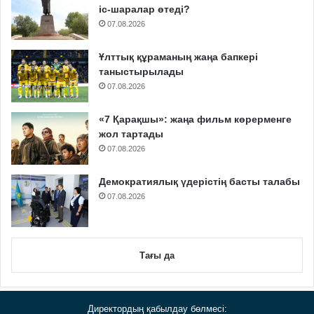
іс-шаралар өтеді?
07.08.2026
Ұлттық құраманың жаңа бапкері
таныстырылады
07.08.2026
«7 Қарақшы»: жаңа фильм көрерменге
жол тартады
07.08.2026
Демократиялық үдерістің басты талабы
07.08.2026
Тағы да
Директордың қабылдау бөлмесі: