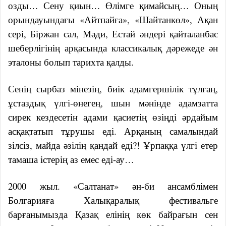
озды… Сену қиын… Өлімге қимайсың… Оның
орындауындағы «Айтпайға», «Шайтанкөл», Ақан
сері, Біржан сал, Мәди, Естай әндері қайталанбас
шеберлігінің арқасында классикалық дәрежеде ән
эталоны болып тарихта қалды.
Сенің сырбаз мінезің, биік адамгершілік тұлғаң,
ұстаздық үлгі-өнегең, шын мәнінде адамзатта
сирек кездесетін адами қасиетің өзіңді әрдайым
асқақтатып тұрушы еді. Арқаның самалындай
зілсіз, майда әзілің қандай еді?! Ұрпаққа үлгі етер
тамаша істерің аз емес еді-ау…
2000 жыл. «Салтанат» ән-би ансамблімен
Болгарияға Халықаралық фестивальге
барғанымызда Қазақ елінің көк байрағын сен