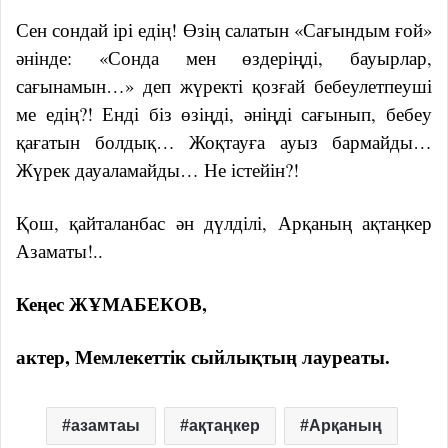
Сен сондай ірі едің! Өзің салатын «Сағындым ғой»
әнінде: «Сонда мен өздеріңді, бауырлар,
сағынамын…» деп жүректі қозғай бебеулетпеуші
ме едің?! Енді біз өзіңді, әніңді сағынып, бебеу
қағатын болдық… Жоқтауға ауыз бармайды…
Жүрек дауаламайды… Не істейін?!
Қош, қайталанбас ән дүлділі, Арқаның ақтаңкер
Азаматы!..
Кеңес ЖҰМАБЕКОВ,
актер, Мемлекеттік сыйлықтың лауреаты.
азамтаы
ақтаңкер
Арқаның