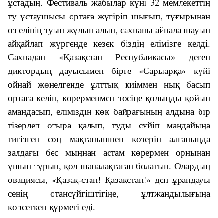
ұстадың. Фестиваль жабылар күні 32 мемлекеттің
ту ұстаушысы ортаға жүгіріп шығып, тұғырынан
өз елінің туын жұлып алып, сахнаны айнала шауып
айқайлап жүргенде кезек біздің елімізге келді.
Сахнадан «Қазақстан Республикасы» деген
диктордың дауысымен бірге «Сарыарқа» күйі
ойнай жөнелгенде ұлттық киіммен нық басып
ортаға келіп, көрерменмен төсіңе қолыңды қойып
амандасып, еліміздің көк байрағының алдына бір
тізерлеп отыра қалып, туды сүйіп маңдайыңа
тигізген соң мақтанышпен көтеріп алғаныңда
залдағы бес мыңнан астам көрермен орнынан
ұшып тұрып, қол шапалақтаған болатын. Олардың
овациясы, «Қазақ-стан! Қазақстан!» деп ұрандауы
сенің отансүйгіштігіңе, ұлтжандылығыңа
көрсеткен құрметі еді.