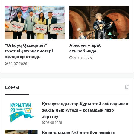
“Ortalyq Qazaqstan”
Арқа үні – араб
газетінің журналистері
атырабында
жүлдегер атанды
30.07.2026
31.07.2026
Соңғы
Қазақстандықтар Құрылтай сайлауынан
жақсылық күтеді – қоғамдық пікір
зерттеуі
07.08.2026
Қарағандыда №3 автобус паркінің