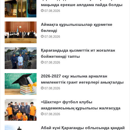
маңында ерекше аялдама пайда болды
07.08.2026
Аймақта құрылысшылар құрметке
бөленді
07.08.2026
Қарағандыда қызметтік ит жоғалған
бойжеткенді тапты
07.08.2026
2026-2027 оқу жылына арналған
мемлекеттік грант иегерлері анықталды
07.08.2026
«Шахтер» футбол клубы
академиясының құрылысы жалғасуда
07.08.2026
Абай күні Қарағанды облысында қандай