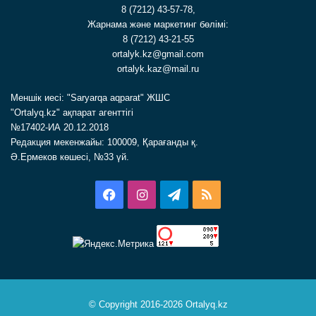
8 (7212) 43-57-78,
Жарнама және маркетинг бөлімі:
8 (7212) 43-21-55
ortalyk.kz@gmail.com
ortalyk.kaz@mail.ru
Меншік иесі: "Saryarqa aqparat" ЖШС
"Ortalyq.kz" ақпарат агенттігі
№17402-ИА 20.12.2018
Редакция мекенжайы: 100009, Қарағанды қ.
Ә.Ермеков көшесі, №33 үй.
Facebook
Instagram
Telegram
RSS
© Copyright 2016-2026 Ortalyq.kz