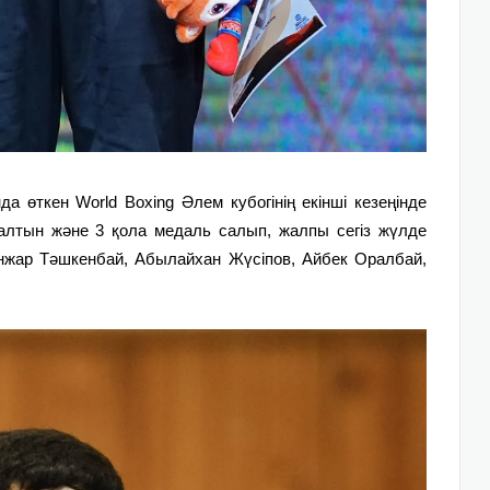
 өткен World Boxing Әлем кубогінің екінші кезеңінде
 алтын және 3 қола медаль салып, жалпы сегіз жүлде
анжар Тәшкенбай, Абылайхан Жүсіпов, Айбек Оралбай,