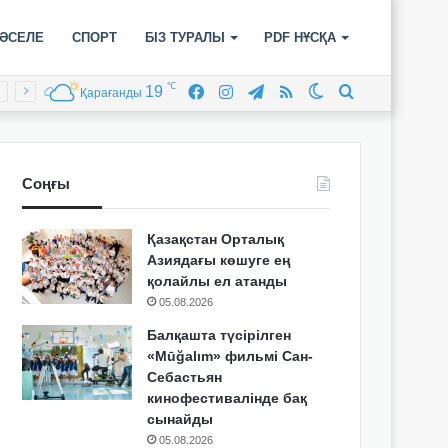
ӘСЕЛЕ
СПОРТ
БІЗ ТУРАЛЫ
PDF НҰСҚА
℃
19
Facebook
Instagram
Telegram
RSS
Switch
Іздеу
Қарағанды
skin
Соңғы
Қазақстан Орталық
Азиядағы көшуге ең
қолайлы ел атанды
05.08.2026
Балқашта түсірілген
«Mūğalım» фильмі Сан-
Себастьян
кинофестивалінде бақ
сынайды
05.08.2026