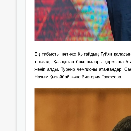
Ең табысты нәтиже Қытайдың Гуйян қаласында
тіркелді. Қазақстан боксшылары қоржынға 5
жеңіп алды. Турнир чемпионы атанғандар: С
Назым Қызайбай және Виктория Графеева.