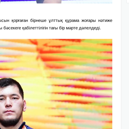
сын қорғаған бірнеше ұлттық құрама жоғары нәтиже
бәсекеге қабілеттілігін тағы бір мәрте дәлелдеді.