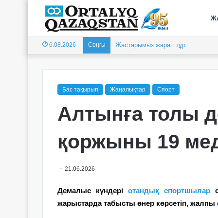
Ж
6.08.2026
Соңғы
Жеңіс жылнамасының бастауы
Бас тақырып
Жаңалықтар
Спорт
Алтынға толы д
қоржыны 19 ме
21.06.2026
Демалыс күндері
отандық спортшылар
о
жарыстарда табысты өнер көрсетіп, жалпы