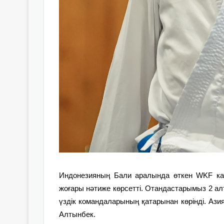
Индонезияның Бали аралында өткен WKF ка
жоғары нәтиже көрсетті. Отандастарымыз 2 алт
үздік командаларының
қатарынан көрінді.
Ази
Алтынбек.