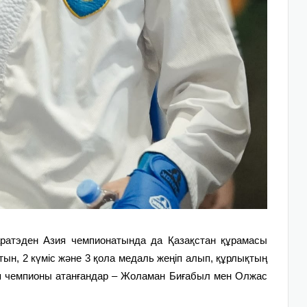
ратэден Азия чемпионатында да Қазақстан құрамасы
ын, 2 күміс және 3 қола медаль жеңіп алып, құрлықтың
я чемпионы атанғандар – Жоламан Биғабыл мен Олжас