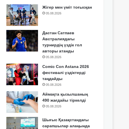
Жігер мен үміт тоғысқан
05.08.2026
Дастан Сатпаев
Австралиядағы
турнирдің үздік гол
авторы атанды
05.08.2026
Comic Con Astana 2026
фестивалі үздіктерді
таңдайды
05.08.2026
Аймақта қызылшаның
490 жағдайы тіркелді
05.08.2026
Шығыс Қазақстандағы
сарапшылар алаңында