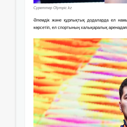
Суреттер Olуmpic.kz
Әлемдік және құрлықтық додаларда ел намы
көрсетіп, ел спортының халықаралық аренадағы 