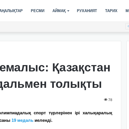
АҢАЛЫҚТАР
РЕСМИ
АЙМАҚ
РУХАНИЯТ
ТАРИХ
М
емалыс: Қазақстан
дальмен толықты
78
лимпиадалық спорт түрлерінен ірі халықаралық
 саны
19 медаль
иеленді.