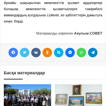
Арнайы шақырылған мемлекеттік қызмет ардагерлері
болашақ мемлекеттік қызметшілерге тәжірибелі
мамандардың қолдауына сүйеніп, өз қабілеттерін дамытуға
кеңес берді.
Материалды әзірлеген
Аяулым СОВЕТ
Facebook
Twitter
VKontakte
Odnoklassniki
Skype
Messenger
WhatsApp
Telegram
Басқа материалдар