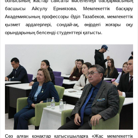
облысының жастар саясаты мәселелері басқармасының
басшысы Айсулу Ерниязова, Мемлекеттік басқару
Академиясының профессоры Әділ Тазабеков, мемлекеттік
қызмет ардагерлері, сондай-ақ, өңірдегі жоғары оқу
орындарының белсенді студенттері қатысты.
Сөз алған қонақтар қатысушыларға «Жас мемлекеттік