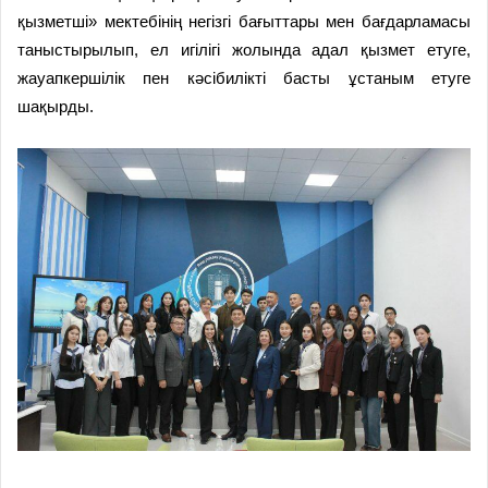
қызметші» мектебінің негізгі бағыттары мен бағдарламасы
таныстырылып, ел игілігі жолында адал қызмет етуге,
жауапкершілік пен кәсібилікті басты ұстаным етуге
шақырды.