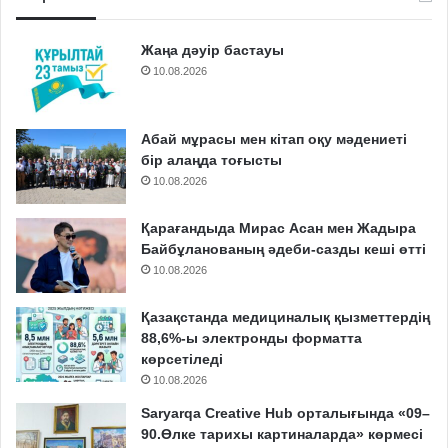
Жаңа дәуір бастауы
10.08.2026
Абай мұрасы мен кітап оқу мәдениеті
бір алаңда тоғысты
10.08.2026
Қарағандыда Мирас Асан мен Жадыра
Байбұланованың әдеби-сазды кеші өтті
10.08.2026
Қазақстанда медициналық қызметтердің
88,6%-ы электронды форматта
көрсетіледі
10.08.2026
Saryarqa Creative Hub орталығында «09–
90.Өлке тарихы картиналарда» көрмесі