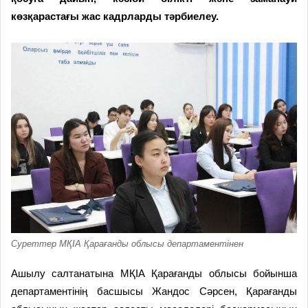
көзқарастағы жас кадрларды тәрбиелеу.
Суреттер МҚІА Қарағанды облысы департаментінен
Ашылу салтанатына МҚІА Қарағанды облысы бойынша
департаментінің басшысы Жандос Сәрсен, Қарағанды