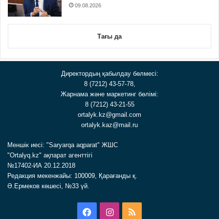
09.08.2026
Тағы да
Директордың қабылдау бөлмесі:
8 (7212) 43-57-78,
Жарнама және маркетинг бөлімі:
8 (7212) 43-21-55
ortalyk.kz@gmail.com
ortalyk.kaz@mail.ru
Меншік иесі: "Saryarqa aqparat" ЖШС
"Ortalyq.kz" ақпарат агенттігі
№17402-ИА 20.12.2018
Редакция мекенжайы: 100009, Қарағанды қ.
Ә.Ермеков көшесі, №33 үй.
Facebook
Instagram
RSS