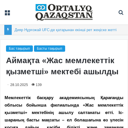
Мәзір
Із
Дияр Нұрғожай UFC-де қатарынан екінші рет жеңіске жетті
Бас тақырып
Басты тақырып
Аймақта «Жас мемлекеттік
қызметші» мектебі ашылды
28.10.2025
139
Мемлекеттік басқару академиясының Қарағанды
облысы бойынша филиалында «Жас мемлекеттік
қызметші» мектебінің ашылу салтанаты өтті. Іс-
шараның басты мақсаты – ел болашағына өз үлесін
қосуға дайын, кәсіби білікті және заманауи