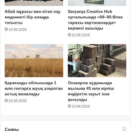
Абай мұрасы мен кітап оқу
Saryarqa Creative Hub
мәдениеті бір алаңда
орталығында «09–90.Өлке
тоғысты
тарихы картиналарда»
көрмесі ашылды
10.08.2026
10.08.2026
Қарағанды облысында 1
Осакаров ауданында
млн гектарға жуық алқаптан
жылына 45 млн кірпіш
астық жиналады
өндіретін зауыт іске
қосылды
10.08.2026
10.08.2026
Соңғы