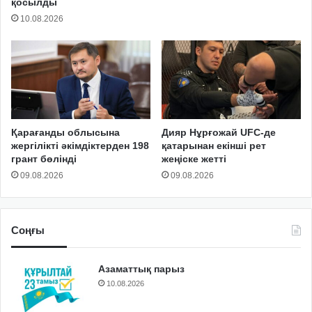
қосылды
10.08.2026
Қарағанды облысына
Дияр Нұрғожай UFC-де
жергілікті әкімдіктерден 198
қатарынан екінші рет
грант бөлінді
жеңіске жетті
09.08.2026
09.08.2026
Соңғы
Азаматтық парыз
10.08.2026