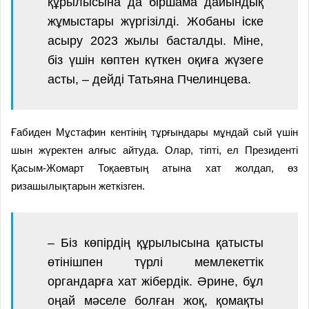
құрылысына да біршама дайындық
жұмыстары жүргізілді. Жобаны іске
асыру 2023 жылы басталды. Міне,
біз үшін көптен күткен оқиға жүзеге
асты, – дейді Татьяна Пчелинцева.
Ғабиден Мұстафин кентінің тұрғындары мұндай сый үшін
шын жүректен алғыс айтуда. Олар, тіпті, ел Президенті
Қасым-Жомарт Тоқаевтың атына хат жолдап, өз
ризашылықтарын жеткізген.
– Біз көпірдің құрылысына қатысты
өтінішпен түрлі мемлекеттік
органдарға хат жібердік. Әрине, бұл
оңай мәселе болған жоқ, қомақты