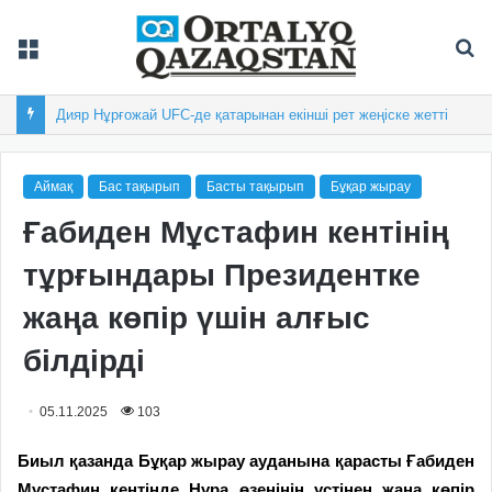
Мәзір
Із
Дияр Нұрғожай UFC-де қатарынан екінші рет жеңіске жетті
Аймақ
Бас тақырып
Басты тақырып
Бұқар жырау
Ғабиден Мұстафин кентінің
тұрғындары Президентке
жаңа көпір үшін алғыс
білдірді
05.11.2025
103
Биыл қазанда Бұқар жырау ауданына қарасты Ғабиден
Мұстафин кентінде Нұра өзенінің үстінен жаңа көпір