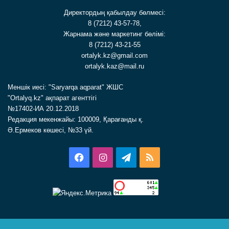
Директордың қабылдау бөлмесі:
8 (7212) 43-57-78,
Жарнама және маркетинг бөлімі:
8 (7212) 43-21-55
ortalyk.kz@gmail.com
ortalyk.kaz@mail.ru
Меншік иесі: "Saryarqa aqparat" ЖШС
"Ortalyq.kz" ақпарат агенттігі
№17402-ИА 20.12.2018
Редакция мекенжайы: 100009, Қарағанды қ.
Ә.Ермеков көшесі, №33 үй.
Facebook
Instagram
Telegram
RSS