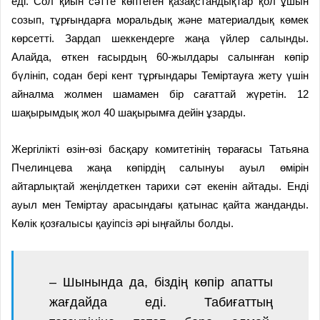
еді. Сол қиын сәтте көптеген қазақстандықтар қол ұшын
созып, тұрғындарға моральдық және материалдық көмек
көрсетті. Зардап шеккендерге жаңа үйлер салынды.
Алайда, өткен ғасырдың 60-жылдары салынған көпір
бүлініп, содан бері кент тұрғындары Теміртауға жету үшін
айналма жолмен шамамен бір сағаттай жүретін. 12
шақырымдық жол 40 шақырымға дейін ұзарды.
Жергілікті өзін-өзі басқару комитетінің төрағасы Татьяна
Пчелинцева жаңа көпірдің салынуы ауыл өмірін
айтарлықтай жеңілдеткен тарихи сәт екенін айтады. Енді
ауыл мен Теміртау арасындағы қатынас қайта жанданды.
Көлік қозғалысы қауіпсіз әрі ыңғайлы болды.
– Шынында да, біздің көпір апатты
жағдайда еді. Табиғаттың