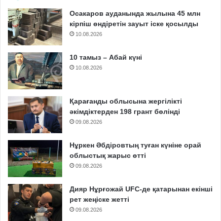
Осакаров ауданында жылына 45 млн
кірпіш өндіретін зауыт іске қосылды
10.08.2026
10 тамыз – Абай күні
10.08.2026
Қарағанды облысына жергілікті
әкімдіктерден 198 грант бөлінді
09.08.2026
Нұркен Әбдіровтың туған күніне орай
облыстық жарыс өтті
09.08.2026
Дияр Нұрғожай UFC-де қатарынан екінші
рет жеңіске жетті
09.08.2026