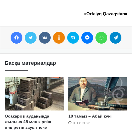
«Ortalyq Qazaqstan»
Facebook
Twitter
VKontakte
Odnoklassniki
Skype
Messenger
WhatsApp
Telegram
Басқа материалдар
Осакаров ауданында
10 тамыз – Абай күні
жылына 45 млн кірпіш
10.08.2026
өндіретін зауыт іске