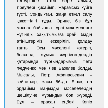
тегеурініне төтеп бере алмай,
тіреулері қисайып, жарамсыз күйге
түсті. Сондықтан, жаңа өткел салу
қажеттілігі туды. Әрине, біз бұл
мәселе бойынша түрлі мекемелерге
жүгіндік, бақытымызға орай, біздің
өтініштеріміз ескеріліп, қолдау
тапты. Осы мәселені көтеріп,
белсенді жұмыс жүргізгендердің
қатарында тұрғындарымыз Петр
Федченко мен Лев Базелев болды.
Мысалы, Петр Афанасьевич –
зейнеткер, жасы 86-да. Бірақ, ол
әрдайым маңызды мәселелердің
шешілуіне мұрындық боп жүреді.
Бұл – орасан еңбек! Көпір