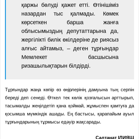
қаржы бөлуді қажет етті. Өтінішіміз
назардан тыс қалмады. Көмек
көрсеткен барша жанға
облысымыздың депутаттарына да,
жергілікті билік өкілдеріне де риясыз
алғыс айтамыз, – деген тұрғындар
Мемлекет басшысына
ризашылықтарын білдірді.
Тұрғындар жаңа көпір өз өңірлерінің дамуына тың серпін
береді деп сенеді. Өткел тек көлік қозғалысын арттырып,
тасымалды жеңілдетіп қана қоймай, жұмыспен қамтуға да
қосымша мүмкіндік ашады. Ең бастысы, қарапайым ауыл
тұрғындарының тұрмысы едәуір жақсарады.
Салтанат ІЛИЯШ