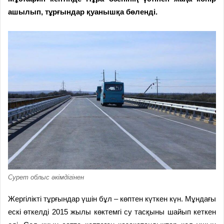
ашылып, тұрғындар қуанышқа бөленді.
Сурет облыс әкімдігінен
Жергілікті тұрғындар үшін бұл – көптен күткен күн. Мұндағы
ескі өткелді 2015 жылы көктемгі су тасқыны шайып кеткен